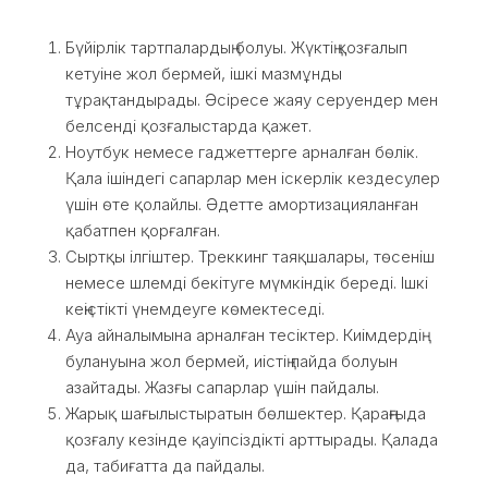
Бүйірлік тартпалардың болуы. Жүктің қозғалып
кетуіне жол бермей, ішкі мазмұнды
тұрақтандырады. Әсіресе жаяу серуендер мен
белсенді қозғалыстарда қажет.
Ноутбук немесе гаджеттерге арналған бөлік.
Қала ішіндегі сапарлар мен іскерлік кездесулер
үшін өте қолайлы. Әдетте амортизацияланған
қабатпен қорғалған.
Сыртқы ілгіштер. Треккинг таяқшалары, төсеніш
немесе шлемді бекітуге мүмкіндік береді. Ішкі
кеңістікті үнемдеуге көмектеседі.
Ауа айналымына арналған тесіктер. Киімдердің
булануына жол бермей, иістің пайда болуын
азайтады. Жазғы сапарлар үшін пайдалы.
Жарық шағылыстыратын бөлшектер. Қараңғыда
қозғалу кезінде қауіпсіздікті арттырады. Қалада
да, табиғатта да пайдалы.