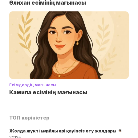
Әлихан есімінің мағынасы
Есімдердің мағынасы
Камила есімінің мағынасы
ТОП көріністер
Жолда жүктi ыңғайлы әрі қауіпсіз ету жолдары
20125