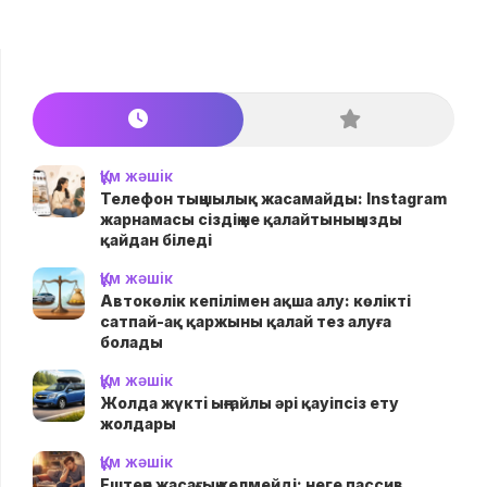
Құм жәшік
Телефон тыңшылық жасамайды: Instagram
жарнамасы сіздің не қалайтыныңызды
қайдан біледі
Құм жәшік
Автокөлік кепілімен ақша алу: көлікті
сатпай-ақ қаржыны қалай тез алуға
болады
Құм жәшік
Жолда жүктi ыңғайлы әрі қауіпсіз ету
жолдары
Құм жәшік
Ештеңе жасағың келмейді: неге пассив