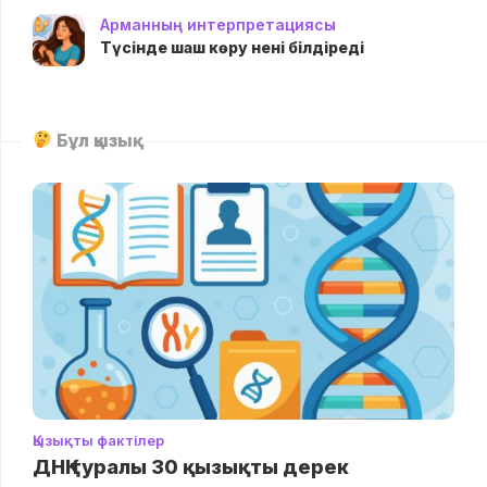
Арманның интерпретациясы
Түсінде шаш көру нені білдіреді
Бұл қызық
Қызықты фактілер
ДНҚ туралы 30 қызықты дерек