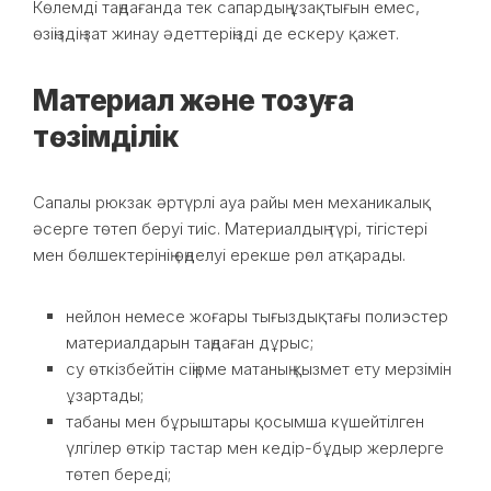
Көлемді таңдағанда тек сапардың ұзақтығын емес,
өзіңіздің зат жинау әдеттеріңізді де ескеру қажет.
Материал және тозуға
төзімділік
Сапалы рюкзак әртүрлі ауа райы мен механикалық
әсерге төтеп беруі тиіс. Материалдың түрі, тігістері
мен бөлшектерінің өңделуі ерекше рөл атқарады.
нейлон немесе жоғары тығыздықтағы полиэстер
материалдарын таңдаған дұрыс;
су өткізбейтін сіңірме матаның қызмет ету мерзімін
ұзартады;
табаны мен бұрыштары қосымша күшейтілген
үлгілер өткір тастар мен кедір-бұдыр жерлерге
төтеп береді;