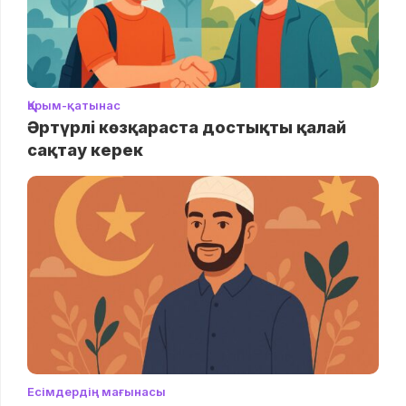
Қарым-қатынас
Әртүрлі көзқараста достықты қалай
сақтау керек
Есімдердің мағынасы