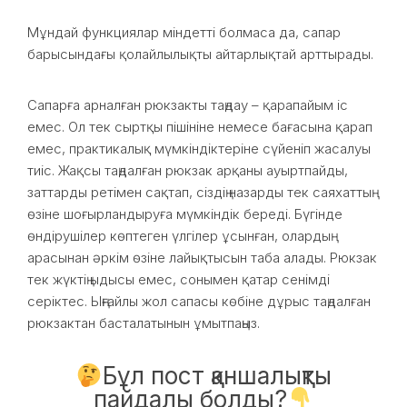
Мұндай функциялар міндетті болмаса да, сапар
барысындағы қолайлылықты айтарлықтай арттырады.
Сапарға арналған рюкзакты таңдау – қарапайым іс
емес. Ол тек сыртқы пішініне немесе бағасына қарап
емес, практикалық мүмкіндіктеріне сүйеніп жасалуы
тиіс. Жақсы таңдалған рюкзак арқаны ауыртпайды,
заттарды ретімен сақтап, сіздің назарды тек саяхаттың
өзіне шоғырландыруға мүмкіндік береді. Бүгінде
өндірушілер көптеген үлгілер ұсынған, олардың
арасынан әркім өзіне лайықтысын таба алады. Рюкзак
тек жүктің ыдысы емес, сонымен қатар сенімді
серіктес. Ыңғайлы жол сапасы көбіне дұрыс таңдалған
рюкзактан басталатынын ұмытпаңыз.
Бұл пост қаншалықты
пайдалы болды?