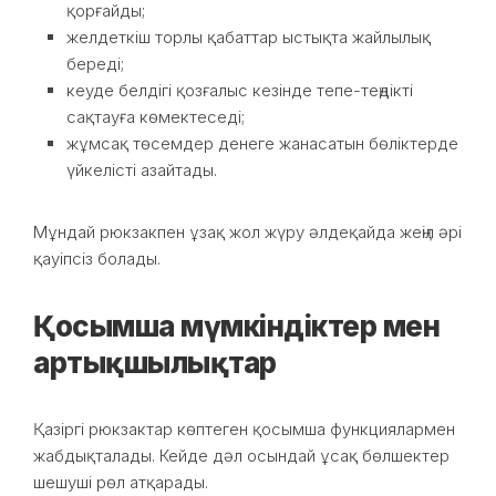
қорғайды;
желдеткіш торлы қабаттар ыстықта жайлылық
береді;
кеуде белдігі қозғалыс кезінде тепе-теңдікті
сақтауға көмектеседі;
жұмсақ төсемдер денеге жанасатын бөліктерде
үйкелісті азайтады.
Мұндай рюкзакпен ұзақ жол жүру әлдеқайда жеңіл әрі
қауіпсіз болады.
Қосымша мүмкіндіктер мен
артықшылықтар
Қазіргі рюкзактар көптеген қосымша функциялармен
жабдықталады. Кейде дәл осындай ұсақ бөлшектер
шешуші рөл атқарады.