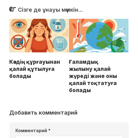
Сізге де ұнауы мүмкін...
Көздің құрғауынан
Ғаламдық
қалай құтылуға
жылыну қалай
болады
жүреді және оны
қалай тоқтатуға
болады
Добавить комментарий
Комментарий
*