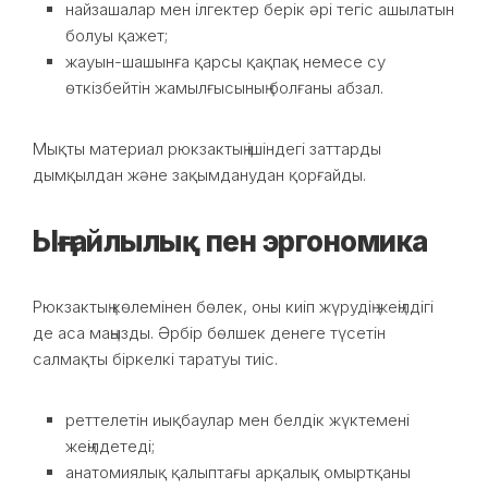
найзашалар мен ілгектер берік әрі тегіс ашылатын
болуы қажет;
жауын-шашынға қарсы қақпақ немесе су
өткізбейтін жамылғысының болғаны абзал.
Мықты материал рюкзактың ішіндегі заттарды
дымқылдан және зақымданудан қорғайды.
Ыңғайлылық пен эргономика
Рюкзактың көлемінен бөлек, оны киіп жүрудің жеңілдігі
де аса маңызды. Әрбір бөлшек денеге түсетін
салмақты біркелкі таратуы тиіс.
реттелетін иықбаулар мен белдік жүктемені
жеңілдетеді;
анатомиялық қалыптағы арқалық омыртқаны