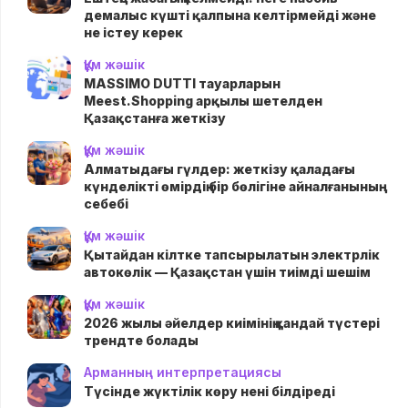
демалыс күшті қалпына келтірмейді және
не істеу керек
Құм жәшік
MASSIMO DUTTI тауарларын
Meest.Shopping арқылы шетелден
Қазақстанға жеткізу
Құм жәшік
Алматыдағы гүлдер: жеткізу қаладағы
күнделікті өмірдің бір бөлігіне айналғанының
себебі
Құм жәшік
Қытайдан кілтке тапсырылатын электрлік
автокөлік — Қазақстан үшін тиімді шешім
Құм жәшік
2026 жылы әйелдер киімінің қандай түстері
трендте болады
Арманның интерпретациясы
Түсінде жүктілік көру нені білдіреді