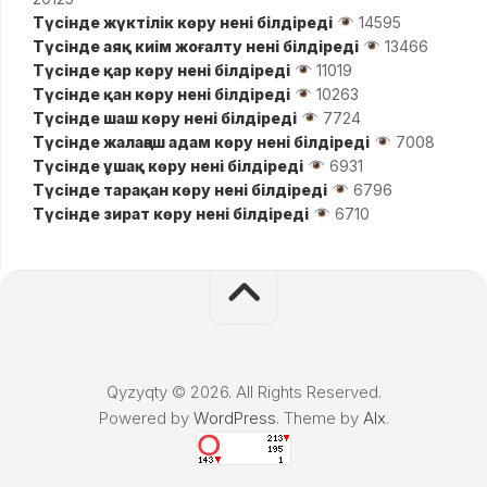
Түсінде жүктілік көру нені білдіреді
14595
Түсінде аяқ киім жоғалту нені білдіреді
13466
Түсінде қар көру нені білдіреді
11019
Түсінде қан көру нені білдіреді
10263
Түсінде шаш көру нені білдіреді
7724
Түсінде жалаңаш адам көру нені білдіреді
7008
Түсінде ұшақ көру нені білдіреді
6931
Түсінде тарақан көру нені білдіреді
6796
Түсінде зират көру нені білдіреді
6710
Qyzyqty © 2026. All Rights Reserved.
Powered by
WordPress
. Theme by
Alx
.