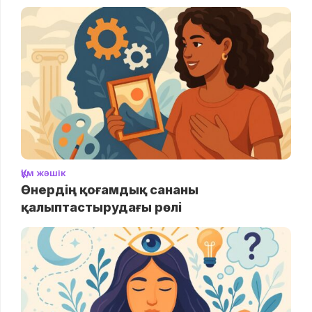
Құм жәшік
Өнердің қоғамдық сананы
қалыптастырудағы рөлі