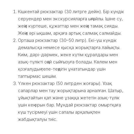
Кішкентай рюкзактар (30 литрге дейін). Бір күндік
серуендер мен экскурсияларға ыңғайлы. Ішіне су,
жеңіл күртеше, құжаттар мен жеңіл тамақ сияды.
Жеңіл әрі ықшам, арқаға артық салмақ салмайды.
Орташа рюкзактар (30–50 литр). Екі-үш күндік
демалысқа немесе қысқа жорықтарға лайықты.
Киім, дәрі-дәрмек, жеке күтім құралдары мен
азық-түлікті оңай сыйғызуға болады. Көлем мен
қозғалудың тепе-теңдігін ұнататындар үшін
таптырмас шешім.
Үлкен рюкзактар (50 литрден жоғары). Ұзақ
сапарлар мен тау жорықтарына арналған. Шатыр,
ұйықтайтын қап және ұзаққа жететін азық-түлік
үшін кең орын бар. Мұндай рюкзактар омыртқаға
күш түсірмеуі үшін сапалы арқалықпен
жабдықталуы тиіс.