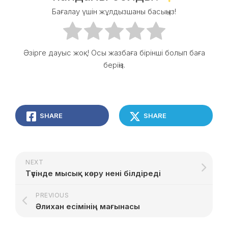
Бағалау үшін жұлдызшаны басыңыз!
Әзірге дауыс жоқ! Осы жазбаға бірінші болып баға
беріңіз.
SHARE
SHARE
NEXT
Түсінде мысық көру нені білдіреді
PREVIOUS
Әлихан есімінің мағынасы