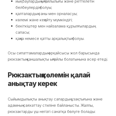
иықбаулардың ыңғайлылығы және реттелетін
белбеулердің болуы;
қалталардың саны мен орналасуы;
көлемі және кеңейту мүмкіндігі;
бекіткіштер мен найзалама құрылғылардың
сапасы;
қаңқа немесе қатты арқалықтың болуы.
Осы сипаттамалардың әрқайсысы жол барысында
рюкзактың қаншалықты ыңғайлы болатынына әсер етеді.
Рюкзактың көлемін қалай
анықтау керек
Сыйымдылықты анықтау сапардың ұзақтығына және
адамның саяхаттау стиліне байланысты. Жалпы,
рюкзактарды үш негізгі санатқа бөлуге болады: