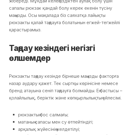
жібереді. Мұндай келеңсіздіктен аулақ болу үшін
сапалы рюкзак қандай болу керек екенін түсіну
маңызды. Осы мақалада біз саяхатқа лайықты
рюкзакты қалай таңдауға болатынын егжей-тегжейлі
қарастырамыз.
Таңдау кезіндегі негізгі
өлшемдер
Рюкзакты таңдау кезінде бірнеше маңызды факторға
назар аудару қажет. Тек сыртқы көрінісіне немесе
бренд атауына сеніп таңдауға болмайды. Ең бастысы –
қолайлылық, беріктік және көпқырлылықтың үйлесімі.
рюкзактың бос салмағы;
матаның сапасы мен су өтпейтіндігі;
арқалық жүйесінің желдетілуі;