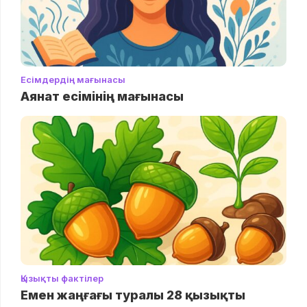
Есімдердің мағынасы
Аянат есімінің мағынасы
Қызықты фактілер
Емен жаңғағы туралы 28 қызықты