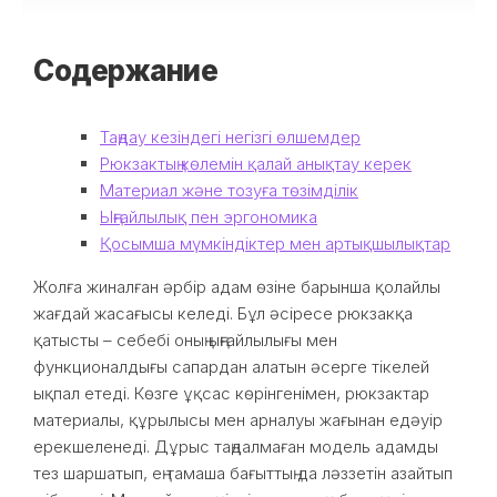
Содержание
Таңдау кезіндегі негізгі өлшемдер
Рюкзактың көлемін қалай анықтау керек
Материал және тозуға төзімділік
Ыңғайлылық пен эргономика
Қосымша мүмкіндіктер мен артықшылықтар
Жолға жиналған әрбір адам өзіне барынша қолайлы
жағдай жасағысы келеді. Бұл әсіресе рюкзакқа
қатысты – себебі оның ыңғайлылығы мен
функционалдығы сапардан алатын әсерге тікелей
ықпал етеді. Көзге ұқсас көрінгенімен, рюкзактар
материалы, құрылысы мен арналуы жағынан едәуір
ерекшеленеді. Дұрыс таңдалмаған модель адамды
тез шаршатып, ең тамаша бағыттың да ләззетін азайтып