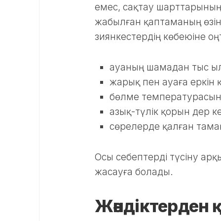
емес, сақтау шарттарының
жабылған қаптаманың өзін
зиянкестердің көбеюіне о
ауаның шамадан тыс ы
жарық пен ауаға еркін 
бөлме температурасын
азық-түлік қорын дер к
сөрелерде қалған тама
Осы себептерді түсіну арқ
жасауға болады.
Жәндіктерден қ