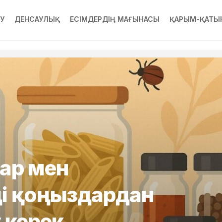
РУ
ДЕНСАУЛЫҚ
ЕСІМДЕРДІҢ МАҒЫНАСЫ
ҚАРЫМ-ҚАТЫ
дар мен
ді қоңыздардан
 керек