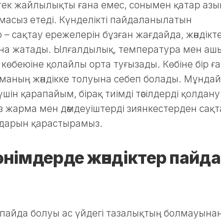
і тек жайлылықты ғана емес, сонымен қатар азы
тамасыз етеді. Күнделікті пайдаланылатын
– сақтау ережелерін бұзған жағдайда, жәндікт
ына жатады. Ылғалдылық, температура мен аш
көбеюіне қолайлы орта туғызады. Көбіне бір ғ
йманың жәндікке толуына себеп болады. Мұндай
ін қарапайым, бірақ тиімді тәсілдерді қолдану
біз жарма мен дәмдеуіштерді зиянкестерден сақ
лдарын қарастырамыз.
 өнімдерде жәндіктер пайда
ң пайда болуы ас үйдегі тазалықтың болмауына