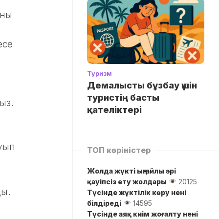
оны
есе
а
Туризм
Демалысты бұзбау үшін
туристің басты
ыз.
қателіктері
уып
ТОП көріністер
Жолда жүктi ыңғайлы әрі
қауіпсіз ету жолдары
20125
ды.
Түсінде жүктілік көру нені
білдіреді
14595
Түсінде аяқ киім жоғалту нені