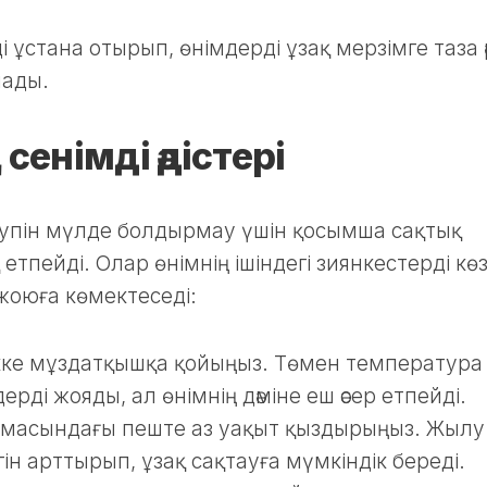
ұстана отырып, өнімдерді ұзақ мерзімге таза ә
лады.
енімді әдістері
қаупін мүлде болдырмау үшін қосымша сақтық
тпейді. Олар өнімнің ішіндегі зиянкестерді кө
 жоюға көмектеседі:
ікке мұздатқышқа қойыңыз. Төмен температура
рді жояды, ал өнімнің дәміне еш әсер етпейді.
амасындағы пеште аз уақыт қыздырыңыз. Жылу
ігін арттырып, ұзақ сақтауға мүмкіндік береді.