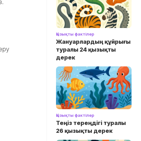
з.
Қызықты фактілер
Жануарлардың құйрығы
серу
туралы 24 қызықты
дерек
Қызықты фактілер
Теңіз тереңдігі туралы
26 қызықты дерек