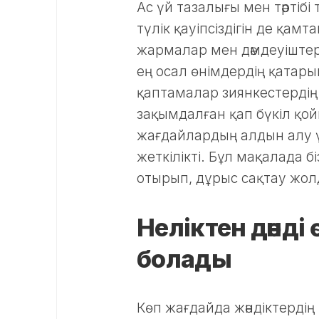
Ас үй тазалығы мен тәртіб
түлік қауіпсіздігін де қам
жармалар мен дәмдеуіштер 
ең осал өнімдердің қатар
қаптамалар зиянкестердің 
зақымдалған қап бүкіл қо
жағдайлардың алдын алу үш
жеткілікті. Бұл мақалада 
отырып, дұрыс сақтау жо
Неліктен дәнді
болады
Көп жағдайда жәндіктерді