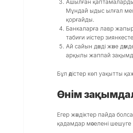
Ашылған қаптамаларды
Мұндай ыдыс ылғал мен а
қорғайды.
Банкаларға лавр жапыр
табиғи иістер зиянкестер
Ай сайын дәнді және дәм
арқылы жаппай зақымд
Бұл әдістер көп уақытты қаж
Өнім зақымдал
Егер жәндіктер пайда болс
қадамдар мәселені шешуге 