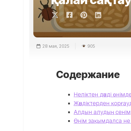
28 мая, 2025
905
Содержание
Неліктен дәнді өнім
Жәндіктерден қорғауд
Алдын алудың сенімді
Өнім зақымдалса не 