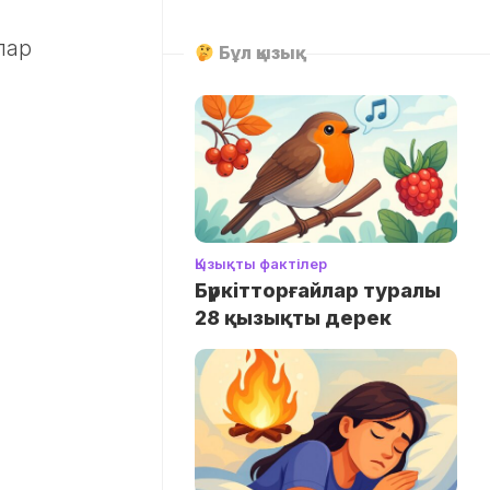
лар
Бұл қызық
Қызықты фактілер
Бүркітторғайлар туралы
28 қызықты дерек