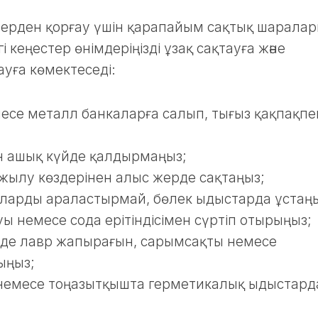
терден қорғау үшін қарапайым сақтық шарала
і кеңестер өнімдеріңізді ұзақ сақтауға және
уға көмектеседі:
се металл банкаларға салып, тығыз қақпақпе
 ашық күйде қалдырмаңыз;
 жылу көздерінен алыс жерде сақтаңыз;
ларды араластырмай, бөлек ыдыстарда ұстаңы
уы немесе сода ерітіндісімен сүртіп отырыңыз;
нде лавр жапырағын, сарымсақты немесе
ыңыз;
немесе тоңазытқышта герметикалық ыдыстард