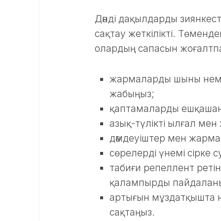
Дәнді дақылдарды зиянкес
сақтау жеткілікті. Төмендег
олардың сапасын жоғалтпа
жармаларды шыны неме
жабыңыз;
қаптамаларды ешқашан
азық-түлікті ылғал мен
дәмдеуіштер мен жарма
сөрелерді үнемі сірке с
табиғи репеллент реті
қалампырды пайдалан
артығын мұздатқышта 
сақтаңыз.