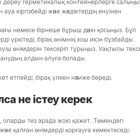
 дереу герметикалық контейнерлерге салыңы
уа кіргізбейді және жәндіктердің енуінен
ағы немесе бірнеше бұрыш дәнін қосыңыз. Бұл
ді үркітеді, бірақ өнімнің хош иісін бұзбайды.
деуіш өнімдерін тексеріп тұрыңыз. Уақтылы тек
анудың алдын алуға болады.
ет етпейді, бірақ үлкен нәтиже береді.
са не істеу керек
а, оларды тез арада жою қажет. Төмендегі
және қалған өнімдерді қорғауға көмектеседі: