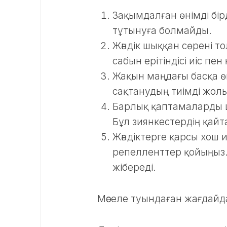
Зақымдалған өнімді бір
тұтынуға болмайды.
Жәндік шыққан сөрені т
сабын ерітіндісі иіс п
Жақын маңдағы басқа ө
сақтанудың тиімді жолы
Барлық қаптамаларды 
Бұл зиянкестердің қайт
Жәндіктерге қарсы хош и
репелленттер қойыңыз.
жібереді.
Мәселе туындаған жағдайда