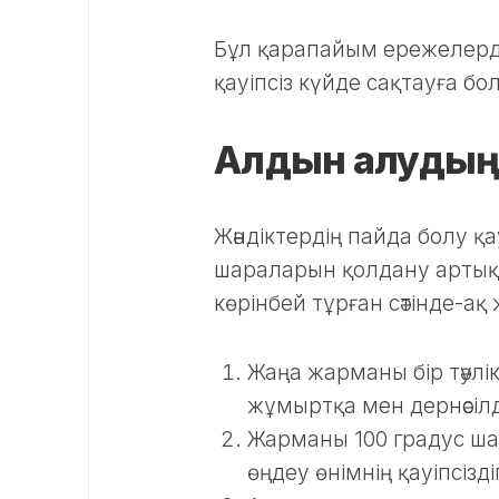
Бұл қарапайым ережелерді 
қауіпсіз күйде сақтауға бо
Алдын алудың с
Жәндіктердің пайда болу 
шараларын қолдану артық е
көрінбей тұрған сәтінде-ақ
Жаңа жарманы бір тәул
жұмыртқа мен дернәсілде
Жарманы 100 градус ш
өңдеу өнімнің қауіпсізд