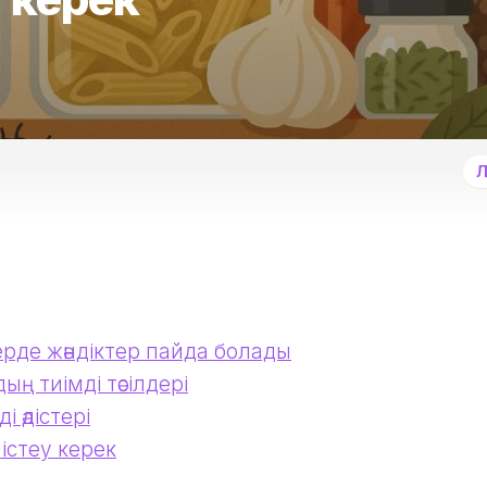
Л
дерде жәндіктер пайда болады
ың тиімді тәсілдері
 әдістері
істеу керек