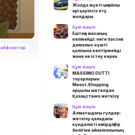
Жолда жүктi ыңғайлы
әрі қауіпсіз ету
жолдары
Құм жәшік
Ештеңе жасағың
келмейді: неге пассив
демалыс күшті
айфхактар
қалпына келтірмейді
және не істеу керек
Құм жәшік
MASSIMO DUTTI
тауарларын
Meest.Shopping
арқылы шетелден
Қазақстанға жеткізу
Құм жәшік
Алматыдағы гүлдер:
жеткізу қаладағы
күнделікті өмірдің бір
бөлігіне айналғанының