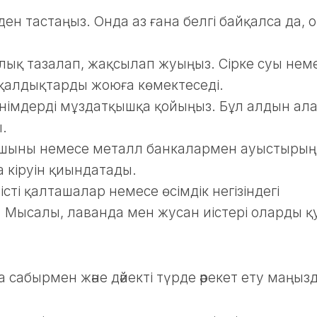
ден тастаңыз. Онда аз ғана белгі байқалса да, 
олық тазалап, жақсылап жуыңыз. Сірке суы нем
ен қалдықтарды жоюға көмектеседі.
німдерді мұздатқышқа қойыңыз. Бұл алдын ал
.
шыны немесе металл банкалармен ауыстырың
а кіруін қиындатады.
істі қалташалар немесе өсімдік негізіндегі
 Мысалы, лаванда мен жусан иістері оларды қ
 сабырмен және дәйекті түрде әрекет ету маңыз