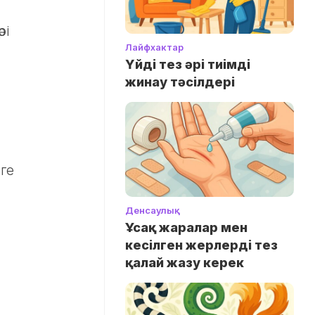
рі
Лайфхактар
Үйді тез әрі тиімді
жинау тәсілдері
зге
Денсаулық
Ұсақ жаралар мен
кесілген жерлерді тез
қалай жазу керек