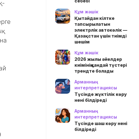
себебі
қ-
Құм жәшік
Қытайдан кілтке
ерге
тапсырылатын
электрлік автокөлік —
ық
Қазақстан үшін тиімді
ана
шешім
Құм жәшік
2026 жылы әйелдер
киімінің қандай түстері
тай
трендте болады
Арманның
интерпретациясы
Түсінде жүктілік көру
нені білдіреді
Арманның
интерпретациясы
Түсінде шаш көру нені
білдіреді
н