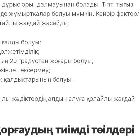
 дұрыс орындалмауынан болады. Тіпті тығыз
де жұмыртқалар болуы мүмкін. Кейбір фактор
ңтайлы жағдай жасайды:
лғалды болуы;
қолжетімділік;
ың 20 градустан жоғары болуы;
езінде тексермеу;
қ қалдықтарының болуы.
ылы жәндіктердің алдын алуға қолайлы жағдай
орғаудың тиімді тәсілдері