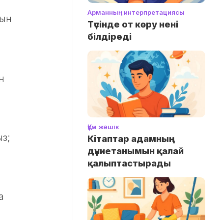
Арманның интерпретациясы
рын
Түсінде от көру нені
білдіреді
н
Құм жәшік
з;
Кітаптар адамның
дүниетанымын қалай
қалыптастырады
а