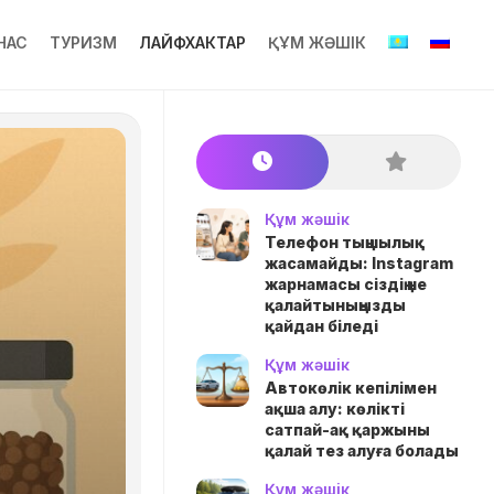
НАС
ТУРИЗМ
ЛАЙФХАКТАР
ҚҰМ ЖӘШІК
Құм жәшік
Телефон тыңшылық
жасамайды: Instagram
жарнамасы сіздің не
қалайтыныңызды
қайдан біледі
Құм жәшік
Автокөлік кепілімен
ақша алу: көлікті
сатпай-ақ қаржыны
қалай тез алуға болады
Құм жәшік