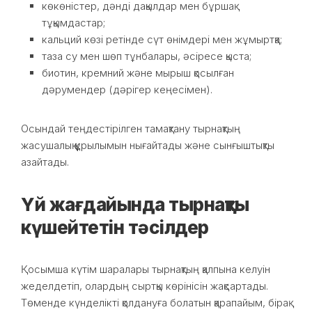
көкөністер, дәнді дақылдар мен бұршақ
тұқымдастар;
кальций көзі ретінде сүт өнімдері мен жұмыртқа;
таза су мен шөп тұнбалары, әсіресе қыста;
биотин, кремний және мырыш қосылған
дәрумендер (дәрігер кеңесімен).
Осындай теңдестірілген тамақтану тырнақтың
жасушалық құрылымын нығайтады және сынғыштықты
азайтады.
Үй жағдайында тырнақты
күшейтетін тәсілдер
Қосымша күтім шаралары тырнақтың қалпына келуін
жеделдетіп, олардың сыртқы көрінісін жақсартады.
Төменде күнделікті қолдануға болатын қарапайым, бірақ