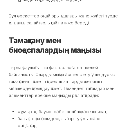
Бұл әрекеттер оңай орындалады және жүйелі түрде
қолданылса, айтарлықтай нәтиже береді.
Тамақтану мен
биоқоспалардың маңызы
Тырнақ саулығы ішкі факторларға да тікелей
байланысты. Оларды мықты әрі тегіс ету үшін дұрыс
тамақтанып, қажетті қоректік заттарды жеткілікті
мөлшерде қабылдау қажет. Төмендегі тағамдар мен
элементтер ерекше маңызды рөл атқарады:
жұмыртқа, бауыр, сәбіз, асқабақ және шпинат;
балық, теңіз өнімдері, зығыр тұқымы және
жаңғақтар;