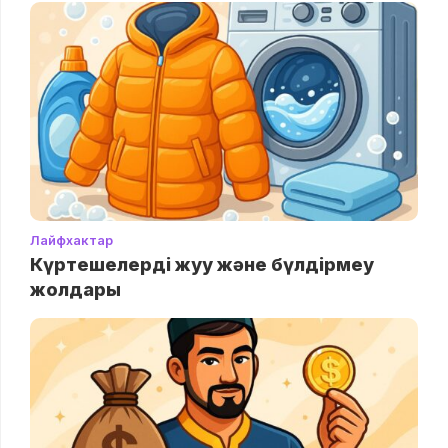
Лайфхактар
Күртешелерді жуу және бүлдірмеу
жолдары