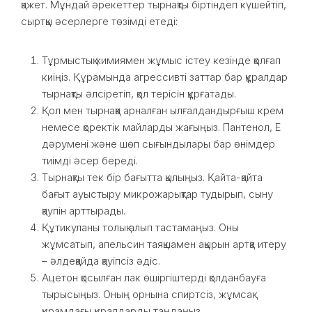
қажет. Мұндай әрекеттер тырнақты біртіндеп күшейтіп,
сыртқы әсерлерге төзімді етеді:
Тұрмыстық химиямен жұмыс істеу кезінде қолғап
киіңіз. Құрамында агрессивті заттар бар құралдар
тырнақты әлсіретіп, қол терісін құрғатады.
Қол мен тырнаққа арналған ылғалдандырғыш крем
немесе қоректік майларды жағыңыз. Пантенол, Е
дәрумені және шөп сығындылары бар өнімдер
тиімді әсер береді.
Тырнақты тек бір бағытта қылыңыз. Қайта-қайта
бағыт ауыстыру микрожарықтар тудырып, сыну
қаупін арттырады.
Құтикуланы толық алып тастамаңыз. Оны
жұмсатып, апельсин таяқшамен ақырын артқа итеру
– әлдеқайда қауіпсіз әдіс.
Ацетон қосылған лак өшіргіштерді қолданбауға
тырысыңыз. Оның орнына спиртсіз, жұмсақ
құрамдағы құралдарды таңдаңыз.