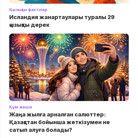
Қызықты фактілер
Исландия жанартаулары туралы 29
қызықты дерек
Құм жәшік
Жаңа жылға арналған салюттер:
Қазақстан бойынша жеткізумен не
сатып алуға болады?