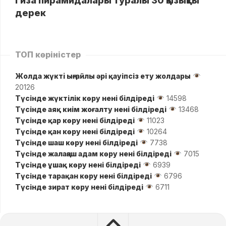
Гиза пирамидалары туралы 30 қызықты
дерек
ТОП көріністер
Жолда жүктi ыңғайлы әрі қауіпсіз ету жолдары
20126
Түсінде жүктілік көру нені білдіреді
14598
Түсінде аяқ киім жоғалту нені білдіреді
13468
Түсінде қар көру нені білдіреді
11023
Түсінде қан көру нені білдіреді
10264
Түсінде шаш көру нені білдіреді
7738
Түсінде жалаңаш адам көру нені білдіреді
7015
Түсінде ұшақ көру нені білдіреді
6939
Түсінде тарақан көру нені білдіреді
6796
Түсінде зират көру нені білдіреді
6711