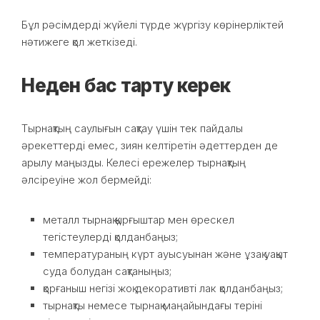
Бұл рәсімдерді жүйелі түрде жүргізу көрінерліктей
нәтижеге қол жеткізеді.
Неден бас тарту керек
Тырнақтың саулығын сақтау үшін тек пайдалы
әрекеттерді емес, зиян келтіретін әдеттерден де
арылу маңызды. Келесі ережелер тырнақтың
әлсіреуіне жол бермейді:
металл тырнақ қырғыштар мен өрескел
тегістеулерді қолданбаңыз;
температураның күрт ауысуынан және ұзақ уақыт
суда болудан сақтаныңыз;
қорғаныш негізі жоқ декоративті лак қолданбаңыз;
тырнақты немесе тырнақ маңайындағы теріні