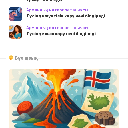
Арманның интерпретациясы
Түсінде жүктілік көру нені білдіреді
Арманның интерпретациясы
Түсінде шаш көру нені білдіреді
Бұл қызық