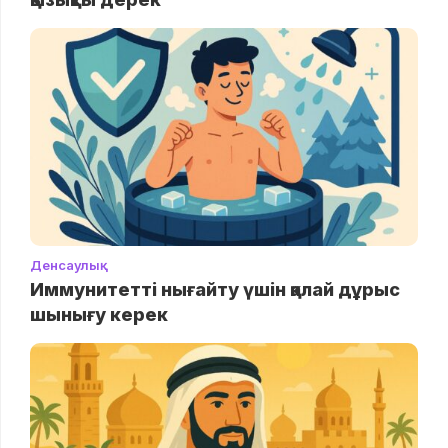
Денсаулық
Иммунитетті нығайту үшін қалай дұрыс
шынығу керек