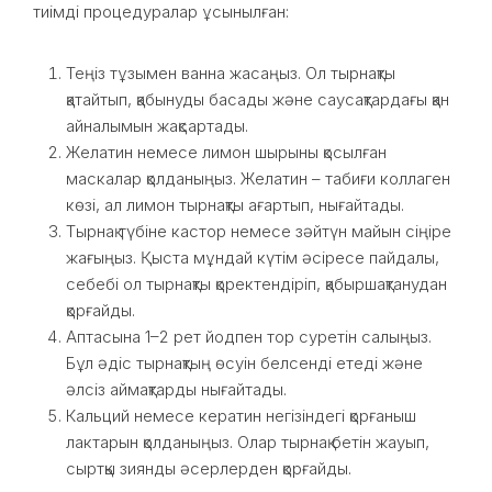
тиімді процедуралар ұсынылған:
Теңіз тұзымен ванна жасаңыз. Ол тырнақты
қатайтып, қабынуды басады және саусақтардағы қан
айналымын жақсартады.
Желатин немесе лимон шырыны қосылған
маскалар қолданыңыз. Желатин – табиғи коллаген
көзі, ал лимон тырнақты ағартып, нығайтады.
Тырнақ түбіне кастор немесе зәйтүн майын сіңіре
жағыңыз. Қыста мұндай күтім әсіресе пайдалы,
себебі ол тырнақты қоректендіріп, қабыршақтанудан
қорғайды.
Аптасына 1–2 рет йодпен тор суретін салыңыз.
Бұл әдіс тырнақтың өсуін белсенді етеді және
әлсіз аймақтарды нығайтады.
Кальций немесе кератин негізіндегі қорғаныш
лактарын қолданыңыз. Олар тырнақ бетін жауып,
сыртқы зиянды әсерлерден қорғайды.