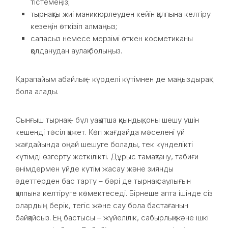
тістемеңіз;
тырнақты жиі маникюрлеуден кейін қалпына келтіру
кезеңін өткізіп алмаңыз;
сапасыз немесе мерзімі өткен косметиканы
қолданудан аулақ болыңыз.
Қарапайым абайлық – күрделі күтімнен де маңыздырақ
бола алады.
Сынғыш тырнақ – бұл уақытша қиындық, оны шешу үшін
кешенді тәсіл қажет. Көп жағдайда мәселені үй
жағдайында оңай шешуге болады, тек күнделікті
күтімді өзгерту жеткілікті. Дұрыс тамақтану, табиғи
өнімдермен үйде күтім жасау және зиянды
әдеттерден бас тарту – бәрі де тырнақ саулығын
қалпына келтіруге көмектеседі. Бірнеше апта ішінде сіз
олардың берік, тегіс және сау бола бастағанын
байқайсыз. Ең бастысы – жүйелілік, сабырлық және ішкі