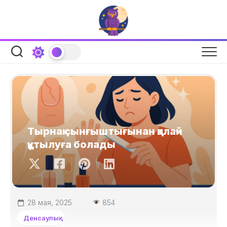
Skip
to
content
Тырнақ сынғыштығынан қалай
құтылуға болады
28 мая, 2025
854
Денсаулық