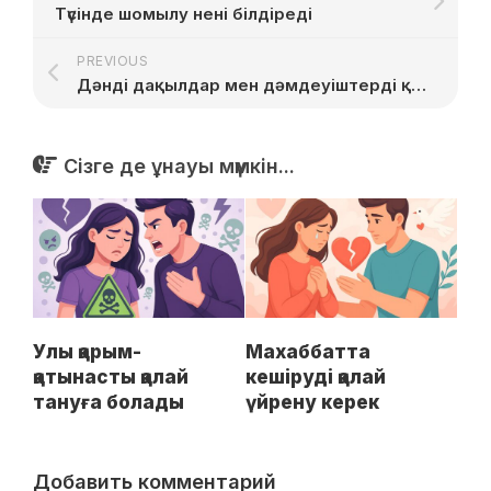
Түсінде шомылу нені білдіреді
PREVIOUS
Дәнді дақылдар мен дәмдеуіштерді қоңыздардан қалай сақтау керек
Сізге де ұнауы мүмкін...
Улы қарым-
Махаббатта
қатынасты қалай
кешіруді қалай
тануға болады
үйрену керек
Добавить комментарий