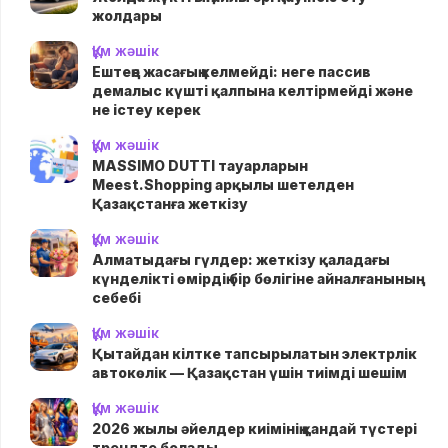
жолдары
Құм жәшік
Ештеңе жасағың келмейді: неге пассив
демалыс күшті қалпына келтірмейді және
не істеу керек
Құм жәшік
MASSIMO DUTTI тауарларын
Meest.Shopping арқылы шетелден
Қазақстанға жеткізу
Құм жәшік
Алматыдағы гүлдер: жеткізу қаладағы
күнделікті өмірдің бір бөлігіне айналғанының
себебі
Құм жәшік
Қытайдан кілтке тапсырылатын электрлік
автокөлік — Қазақстан үшін тиімді шешім
Құм жәшік
2026 жылы әйелдер киімінің қандай түстері
трендте болады