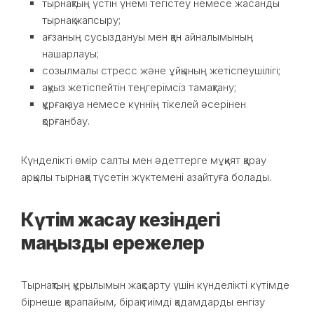
тырнақтың үстін үнемі тегістеу немесе жасанды
тырнақ жапсыру;
ағзаның сусыздануы мен қан айналымының
нашарлауы;
созылмалы стресс және ұйқының жетіспеушілігі;
ақуыз жетіспейтін теңгерімсіз тамақтану;
құрғақ ауа немесе күннің тікелей әсерінен
қорғанбау.
Күнделікті өмір салты мен әдеттерге мұқият қарау
арқылы тырнаққа түсетін жүктемені азайтуға болады.
Күтім жасау кезіндегі
маңызды ережелер
Тырнақтың құрылымын жақсарту үшін күнделікті күтімде
бірнеше қарапайым, бірақ тиімді қадамдарды енгізу