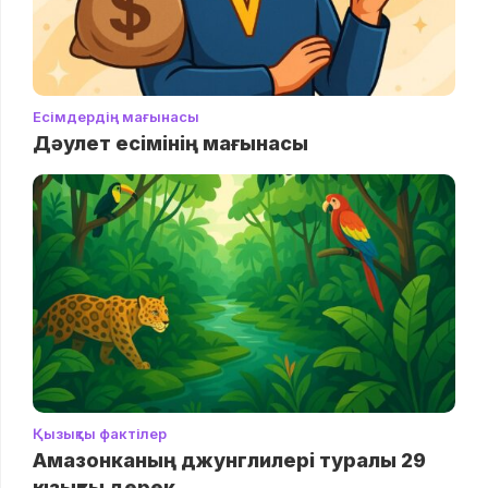
Есімдердің мағынасы
Дәулет есімінің мағынасы
Қызықты фактілер
Амазонканың джунглилері туралы 29
қызықты дерек