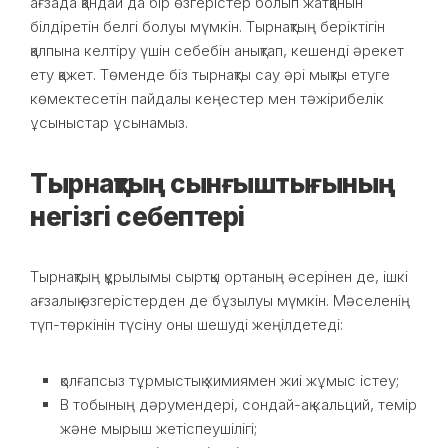
ағзада қандай да бір өзгерістер болып жатқанын
білдіретін белгі болуы мүмкін. Тырнақтың беріктігін
қалпына келтіру үшін себебін анықтап, кешенді әрекет
ету қажет. Төменде біз тырнақты сау әрі мықты етуге
көмектесетін пайдалы кеңестер мен тәжірибелік
ұсыныстар ұсынамыз.
Тырнақтың сынғыштығының
негізгі себептері
Тырнақтың құрылымы сыртқы ортаның әсерінен де, ішкі
ағзалық өзгерістерден де бұзылуы мүмкін. Мәселенің
түп-төркінін түсіну оны шешуді жеңілдетеді:
қолғапсыз тұрмыстық химиямен жиі жұмыс істеу;
B тобының дәрумендері, сондай-ақ кальций, темір
және мырыш жетіспеушілігі;