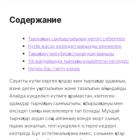
Содержание
Тырнақтың сынғыштығының негізгі себептері
Күтім жасау кезіндегі маңызды ережелер
Тамақтану мен биоқоспалардың маңызы
Үй жағдайында тырнақты күшейтетін тәсілдер
Неден бас тарту керек
Сауатты күтім көрген қолдар мен тырнақтар адамның
өзіне деген ұқыптылығын және тазалығын айқындайды.
Алайда күнделікті күтімге қарамастан, көптеген
адамдар тырнақтың сынғыштығы, қабыршақтануы мен
әлсіздігі сияқты мәселелерге тап болады. Мұндай
тырнақтар аздап соққы алғанның өзінде морт сынып,
пішінін жоғалтып, тіпті күнделікті істерге кедергі
келтіреді. Бұл эстетикалық ғана емес, сонымен қатар