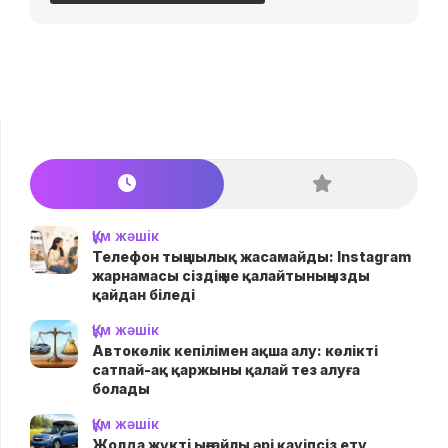
Құм жәшік
Телефон тыңшылық жасамайды: Instagram
жарнамасы сіздің не қалайтыныңызды
қайдан біледі
Құм жәшік
Автокөлік кепілімен ақша алу: көлікті
сатпай-ақ қаржыны қалай тез алуға
болады
Құм жәшік
Жолда жүктi ыңғайлы әрі қауіпсіз ету