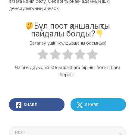
ағзаға көңіл бөлу. Себебі тырнақ – адамның ішкі
денсаулығының айнасы.
Бұл пост қаншалықты
пайдалы болды?
Бағалау үшін жұлдызшаны басыңыз!
Әзірге дауыс жоқ! Осы жазбаға бірінші болып баға
беріңіз.
SHARE
SHARE
NEXT