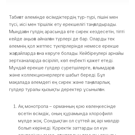
Табиғат әлемінде өсімдіктердің түр-түрі, пішіні мен
түсі, иісі мен тіршілік ету ерекшелігі таңғалдырады.
Мыңдаған гүлдің арасында өте сирек кездесетін, тіпті
кейде аңызға айналған түрлері де бар. Оларды тек
әлемнің қол жетпес түкпірлерінде немесе ерекше
жағдайларда ғана көруге болады. Кейбіреулері арнайы
зертханаларда өсіріліп, көп еңбекті қажет етеді.
Мұндай ерекше гүлдер суретшілерге, ғалымдарға
және коллекционерлерге шабыт береді. Бұл
мақалада әлемдегі ең сирек және таңғаларлық
гүлдер туралы қызықты деректер ұсынылған.
Ақ монотропа – орманның қою көлеңкесінде
өсетін өсімдік, оның құрамында хлорофилл
мүлде жоқ. Сондықтан ол сүттей ақ әрі мөлдір
болып көрінеді. Қоректік заттарды ол күн