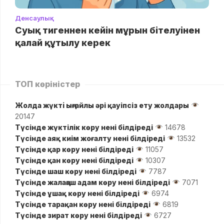
Денсаулық
Суық тигеннен кейін мұрын бітелуінен
қалай құтылу керек
ТОП көріністер
Жолда жүктi ыңғайлы әрі қауіпсіз ету жолдары
20147
Түсінде жүктілік көру нені білдіреді
14678
Түсінде аяқ киім жоғалту нені білдіреді
13532
Түсінде қар көру нені білдіреді
11057
Түсінде қан көру нені білдіреді
10307
Түсінде шаш көру нені білдіреді
7787
Түсінде жалаңаш адам көру нені білдіреді
7071
Түсінде ұшақ көру нені білдіреді
6974
Түсінде тарақан көру нені білдіреді
6819
Түсінде зират көру нені білдіреді
6727