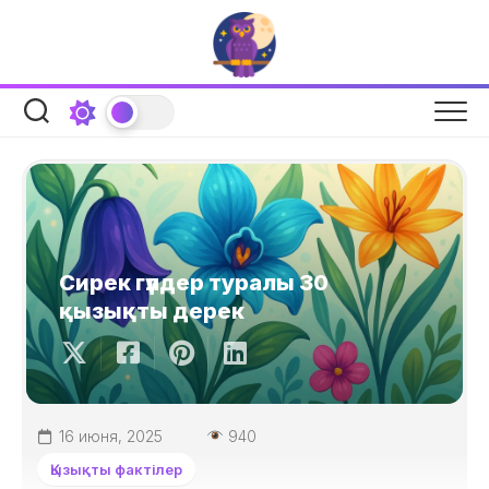
Skip
to
content
Сирек гүлдер туралы 30
қызықты дерек
16 июня, 2025
940
Қызықты фактілер