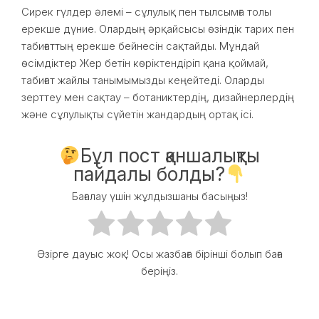
Сирек гүлдер әлемі – сұлулық пен тылсымға толы
ерекше дүние. Олардың әрқайсысы өзіндік тарих пен
табиғаттың ерекше бейнесін сақтайды. Мұндай
өсімдіктер Жер бетін көріктендіріп қана қоймай,
табиғат жайлы танымымызды кеңейтеді. Оларды
зерттеу мен сақтау – ботаниктердің, дизайнерлердің
және сұлулықты сүйетін жандардың ортақ ісі.
Бұл пост қаншалықты
пайдалы болды?
Бағалау үшін жұлдызшаны басыңыз!
Әзірге дауыс жоқ! Осы жазбаға бірінші болып баға
беріңіз.