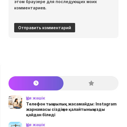
этом браузере для последующих моих
комментариев.
Құм жәшік
Телефон тыңшылық жасамайды: Instagram
жарнамасы сіздің не қалайтыныңызды
қайдан біледі
Құм жәшік