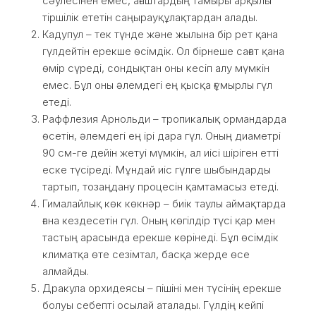
сәулесінен емес, ағаштардың тамыры арқылы
тіршілік ететін саңырауқұлақтардан алады.
Кадупул – тек түнде және жылына бір рет қана
гүлдейтін ерекше өсімдік. Ол бірнеше сағат қана
өмір сүреді, сондықтан оны кесіп алу мүмкін
емес. Бұл оны әлемдегі ең қысқа ғұмырлы гүл
етеді.
Раффлезия Арнольди – тропикалық ормандарда
өсетін, әлемдегі ең ірі дара гүл. Оның диаметрі
90 см-ге дейін жетуі мүмкін, ал иісі шіріген етті
еске түсіреді. Мұндай иіс гүлге шыбындарды
тартып, тозаңдану процесін қамтамасыз етеді.
Гималайлық көк көкнәр – биік таулы аймақтарда
ғана кездесетін гүл. Оның көгілдір түсі қар мен
тастың арасында ерекше көрінеді. Бұл өсімдік
климатқа өте сезімтал, басқа жерде өсе
алмайды.
Дракула орхидеясы – пішіні мен түсінің ерекше
болуы себепті осылай аталады. Гүлдің кейпі