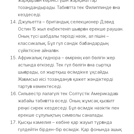
жарқыраған көрінісі үшін жарқанаттар
тозаңдандырады. Табиғатта тек Филиппинде ғана
кездеседі.
Джульетта – британдық селекционер Дэвид
Остин 15 жыл еңбектеніп шығарған ерекше раушан.
Оның түсі шабдалы тәрізді нәзік, ал пішіні –
классикалық. Бұл гүл сәндік бағбандардың
сүйіктісіне айналған.
Африкалық гиднора – өмірінің көп бөлігін жер
астында өткізеді. Тек гүл бөлігін ғана сыртқа
шығарады, ол жыртқыш өсімдікке ұқсайды.
Жағымсыз иісі тозаңдануға қажет жәндіктерді
тартуға көмектеседі.
Сильвестр лалагүлі тек Солтүстік Америкадағы
жабайы табиғатта өседі. Оның жұмсақ қызғылт
реңкі сирек кездеседі. Бұл өсімдік нәзіктік пен
ерекше сұлулықтың символы саналады.
Қысқы камелия – көбіне қар жауып тұрғанда
гүлдейтін бірден-бір өсімдік. Қар фонында ашық