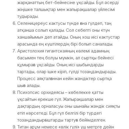
жарқанаттың бет-бейнесіне ұқсайды. Бұл әсерді
жіңішке талшықтар мен жапырақшалар үйлесімі
тудырады.
Селеницереус кактусы түнде ғана гүлдеп, таң
атқанша солып қалады. Сол себепті оны «түн
ханшайымы» деп атайды. Оның хош иісі кактустар
арасында ең күштілердің бірі болып саналады.
Аристолохия гигантскаяның көлемі адамның
басымен тең болуы мүмкін, ал сыртқы бейнесі
құмыраға ұқсайды. Оның иісі шыбындарды
тартады, олар ішке кіріп, гүлді тозаңдандырады.
Процесс аяқталғаннан кейін жәндіктер сыртқа
шыға алады.
Психопсис орхидеясы – көбелекке қатты
ұқсайтын ерекше гүл. Жапырақшалар мен
дақтардың орналасуы оны шынайы жәндік сияқты
етіп көрсетеді. Бұл гүл белгілі бір түрдегі
тозаңдандырғыштарды тартуға бейімделген.
Титан арұм немесе «өлік гүлі» үш метрге дейін