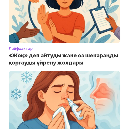
Лайфхактар
«Жоқ» деп айтуды және өз шекараңды
қорғауды үйрену жолдары