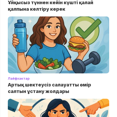
Ұйқысыз түннен кейін күшті қалай
қалпына келтіру керек
Лайфхактар
Артық шектеусіз салауатты өмір
салтын ұстану жолдары