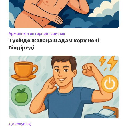
Арманның интерпретациясы
Түсінде жалаңаш адам көру нені
білдіреді
Денсаулық