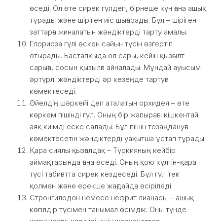
өседі. Ол өте сирек гүлдеп, бірнеше күн ғана ашық
тұрады және шіріген иіс шығарады. Бұл – шіріген
заттарға жиналатын жәндіктерді тарту амалы.
Глориоза гүлі өскен сайын түсін өзгертіп
отырады. Бастапқыда ол сары, кейін қызғылт
сарыға, сосын қызылға айналады. Мұндай ауысым
әртүрлі жәндіктерді әр кезеңде тартуға
көмектеседі.
Әйелдің шәркейі деп аталатын орхидея – өте
көркем пішінді гүл. Оның бір жапырағы кішкентай
аяқ киімді еске салады. Бұл пішін тозаңдануға
көмектесетін жәндіктерді уақытша ұстап тұрады.
Қара сиялы қызғалдақ – Түркияның кейбір
аймақтарында ғана өседі. Оның қою күлгін-қара
түсі табиғатта сирек кездеседі. Бұл гүл тек
қолмен және ерекше жағдайда өсіріледі.
Стронгилодон немесе нефрит лианасы – ашық
көгілдір түсімен танымал өсімдік. Оны түнде