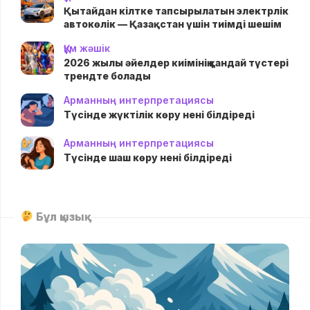
Қытайдан кілтке тапсырылатын электрлік
автокөлік — Қазақстан үшін тиімді шешім
Құм жәшік
2026 жылы әйелдер киімінің қандай түстері
трендте болады
Арманның интерпретациясы
Түсінде жүктілік көру нені білдіреді
Арманның интерпретациясы
Түсінде шаш көру нені білдіреді
Бұл қызық