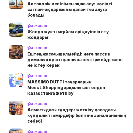
Автокөлік кепілімен ақша алу: көлікті
сатпай-ақ қаржыны қалай тез алуға
болады
Құм жәшік
Жолда жүктi ыңғайлы әрі қауіпсіз ету
жолдары
Құм жәшік
Ештеңе жасағың келмейді: неге пассив
демалыс күшті қалпына келтірмейді және
не істеу керек
Құм жәшік
MASSIMO DUTTI тауарларын
Meest.Shopping арқылы шетелден
Қазақстанға жеткізу
Құм жәшік
Алматыдағы гүлдер: жеткізу қаладағы
күнделікті өмірдің бір бөлігіне айналғанының
себебі
Құм жәшік