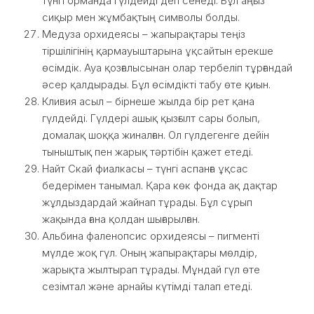
түнгі орманда гүлдейді деп сенеді. Бұл аңыз
сиқыр мен жұмбақтың символы болды.
Медуза орхидеясы – жапырақтары теңіз
тіршілігінің қармауыштарына ұқсайтын ерекше
өсімдік. Ауа қозғалысынан олар тербеліп тұрғандай
әсер қалдырады. Бұл өсімдікті табу өте қиын.
Кливия асыл – бірнеше жылда бір рет қана
гүлдейді. Гүлдері ашық қызғылт сары болып,
домалақ шоққа жиналған. Ол гүлдегенге дейін
тыныштық пен жарық тәртібін қажет етеді.
Найт Скай фиалкасы – түнгі аспанға ұқсас
бедерімен танымал. Қара көк фонда ақ дақтар
жұлдыздардай жайнап тұрады. Бұл сұрып
жақында ғана қолдан шығарылған.
Альбина фаленопсис орхидеясы – пигменті
мүлде жоқ гүл. Оның жапырақтары мөлдір,
жарықта жылтырап тұрады. Мұндай гүл өте
сезімтал және арнайы күтімді талап етеді.