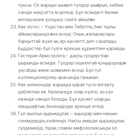
туысы. Ол жарқын қызғылт гүлдер шығарып, көбіне
сәндік мақсатта өсіріледі. Бұл өсімдікті бөлме
интерьеріне қолдану сәнге айналған.
Көк лотос – Үндістан мен Тибеттің биік таулы
аймақтарында ғана өседі. Оның жапырақтары
барқыттай жұмсақ әрі қасиетті деп саналады.
Буддистер бұл гүлге ерекше құрметпен қарайды.
Гастерия Армстронга – дақты гүлдері бар
шырынды өсімдік. Гүлдері кішкентай қоңырауларға
ұқсайды және шоғырмен өседі. Бұл гүл
коллекционерлер арасында танымал.
Көк анемондар жарыққа қарай түсін өзгерту
қабілетіне ие. Көлеңкеде олар күлгін, ал күн
көзінде көкшіл болады. Бұл қасиет оларды
ландшафтық безендіруде ерекше етеді.
Гүл ашатын қырыққұлақ – аңыздар мен наным-
сенімдердің кейіпкері. Нақты өмірде қырыққұлақ
гүлдемейді, бірақ славян мифологиясында ол