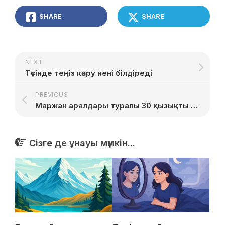
SHARE
SHARE
NEXT
Түсінде теңіз көру нені білдіреді
PREVIOUS
Маржан аралдары туралы 30 қызықты дерек
Сізге де ұнауы мүмкін...