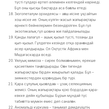
түсті гүлдері ертегі әлемінен келгендей көрінеді.
Бұл оны қысқы бақтарда аса бағалы етеді.
Зюгопеталум орхидеясы – ағаш иісіне ұқсайтын
хош иіске ие. Оның күлгін-жасыл жапырақтары
өрнекті бейнелермен безендірілген. Бұл гүл
экзотикалық гүл шоғына жиі пайдаланылады.
Қанды лалагүл – ашық қызыл түсті, тозаңы да
қып-қызыл. Гүлдеген кезінде отқа оранғандай
әсер қалдырады. Ол Оңтүстік Африка мен
Мадагаскарда өседі.
Ұялуық мимоза – сирек болмағанымен, ерекше
қасиетімен таңғалдырады. Оған тигенде
жапырақтары бірден жиырылып қалады. Бұл –
зиянкестерден қорғанудың бір түрі.
Қара сұлулық қызғалдағы – ұзақ селекцияның
жемісі. Оның жапырақтары қою бордодан қара-
көкке дейін құбылады. Бұрын мұндай түс
табиғатта мүмкін емес деп саналған.
Аномальді куркума – танымал дәмдеуіштің