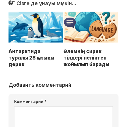
Сізге де ұнауы мүмкін...
Антарктида
Әлемнің сирек
туралы 28 қызықты
тілдері неліктен
дерек
жойылып барады
Добавить комментарий
Комментарий
*