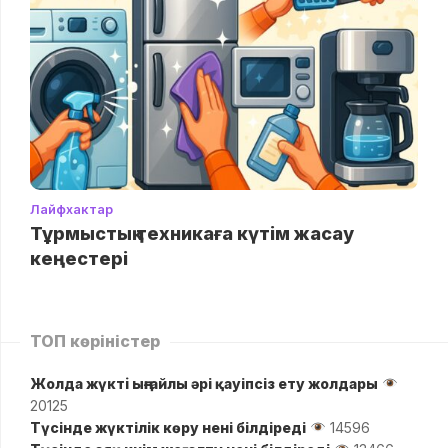
Лайфхактар
Тұрмыстық техникаға күтім жасау
кеңестері
ТОП көріністер
Жолда жүктi ыңғайлы әрі қауіпсіз ету жолдары
20125
Түсінде жүктілік көру нені білдіреді
14596