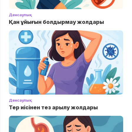
Денсаулық
Қан ұйығын болдырмау жолдары
Денсаулық
Тер иісінен тез арылу жолдары