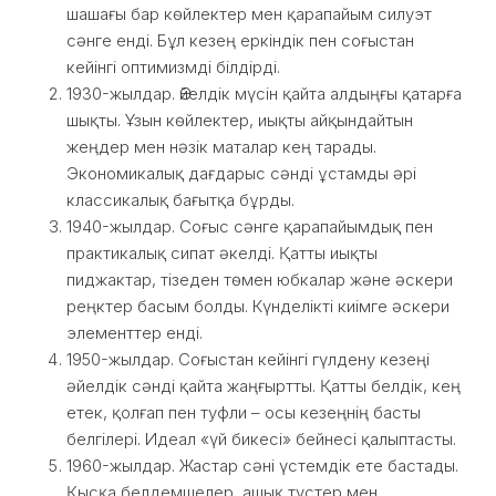
шашағы бар көйлектер мен қарапайым силуэт
сәнге енді. Бұл кезең еркіндік пен соғыстан
кейінгі оптимизмді білдірді.
1930-жылдар. Әйелдік мүсін қайта алдыңғы қатарға
шықты. Ұзын көйлектер, иықты айқындайтын
жеңдер мен нәзік маталар кең тарады.
Экономикалық дағдарыс сәнді ұстамды әрі
классикалық бағытқа бұрды.
1940-жылдар. Соғыс сәнге қарапайымдық пен
практикалық сипат әкелді. Қатты иықты
пиджактар, тізеден төмен юбкалар және әскери
реңктер басым болды. Күнделікті киімге әскери
элементтер енді.
1950-жылдар. Соғыстан кейінгі гүлдену кезеңі
әйелдік сәнді қайта жаңғыртты. Қатты белдік, кең
етек, қолғап пен туфли – осы кезеңнің басты
белгілері. Идеал «үй бикесі» бейнесі қалыптасты.
1960-жылдар. Жастар сәні үстемдік ете бастады.
Қысқа белдемшелер, ашық түстер мен