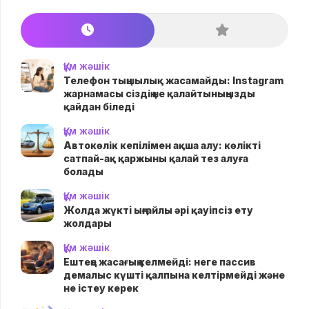
Құм жәшік
Телефон тыңшылық жасамайды: Instagram
жарнамасы сіздің не қалайтыныңызды
қайдан біледі
Құм жәшік
Автокөлік кепілімен ақша алу: көлікті
сатпай-ақ қаржыны қалай тез алуға
болады
Құм жәшік
Жолда жүктi ыңғайлы әрі қауіпсіз ету
жолдары
Құм жәшік
Ештеңе жасағың келмейді: неге пассив
демалыс күшті қалпына келтірмейді және
не істеу керек