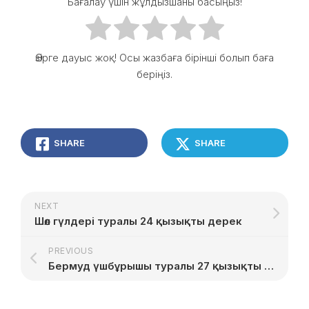
Бағалау үшін жұлдызшаны басыңыз!
Әзірге дауыс жоқ! Осы жазбаға бірінші болып баға
беріңіз.
SHARE
SHARE
NEXT
Шөл гүлдері туралы 24 қызықты дерек
PREVIOUS
Бермуд үшбұрышы туралы 27 қызықты дерек