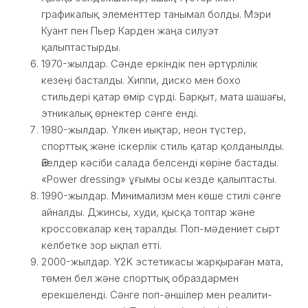
графикалық элементтер танымал болды. Мэри
Куант пен Пьер Карден жаңа силуэт
қалыптастырды.
1970-жылдар. Сәнде еркіндік пен әртүрлілік
кезеңі басталды. Хиппи, диско мен бохо
стильдері қатар өмір сүрді. Барқыт, мата шашағы,
этникалық өрнектер сәнге енді.
1980-жылдар. Үлкен иықтар, неон түстер,
спорттық және іскерлік стиль қатар қолданылды.
Әйелдер кәсіби салада белсенді көріне бастады.
«Power dressing» ұғымы осы кезде қалыптасты.
1990-жылдар. Минимализм мен көше стилі сәнге
айналды. Джинсы, худи, қысқа топтар және
кроссовкалар кең таралды. Поп-мәдениет сырт
келбетке зор ықпал етті.
2000-жылдар. Y2K эстетикасы жарқыраған мата,
төмен бел және спорттық образдармен
ерекшеленді. Сәнге поп-әншілер мен реалити-