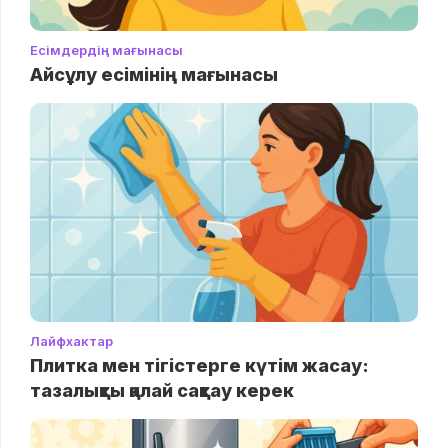
Есімдердің мағынасы
Айсұлу есімінің мағынасы
Лайфхактар
Плитка мен тігістерге күтім жасау:
тазалықты қалай сақтау керек