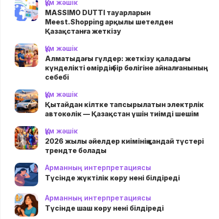
Құм жәшік
MASSIMO DUTTI тауарларын
Meest.Shopping арқылы шетелден
Қазақстанға жеткізу
Құм жәшік
Алматыдағы гүлдер: жеткізу қаладағы
күнделікті өмірдің бір бөлігіне айналғанының
себебі
Құм жәшік
Қытайдан кілтке тапсырылатын электрлік
автокөлік — Қазақстан үшін тиімді шешім
Құм жәшік
2026 жылы әйелдер киімінің қандай түстері
трендте болады
Арманның интерпретациясы
Түсінде жүктілік көру нені білдіреді
Арманның интерпретациясы
Түсінде шаш көру нені білдіреді