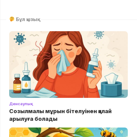
Бұл қызық
Денсаулық
Созылмалы мұрын бітелуінен қалай
арылуға болады