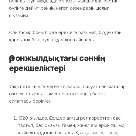
болады. Бұл мақалада біз 1920-жылдардан бастап
бүгінге дейінгі сәннің негізгі кезеңдерін шолып
шығамыз.
Сән ғасыр бойы бірде ережеге бағынып, бірде оған
қарсылық білдірудің құралына айналды.
Әр онжылдықтағы сәннің
ерекшеліктері
Уақыт өте киімге деген көзқарас, силуэт пен маталар
өзгеріп отырды. Төменде әр кезеңнің басты
сипаттары берілген:
1920-жылдар. Әйелдер алғаш рет корсеттен бас
тартып, бел сызығы төмен, жеңіл әрі еркін пішімді
көйлектерді кие бастады. Қысқа шаш үлгілері,