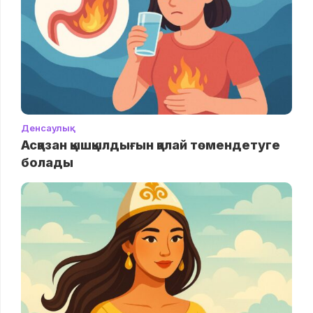
Денсаулық
Асқазан қышқылдығын қалай төмендетуге
болады