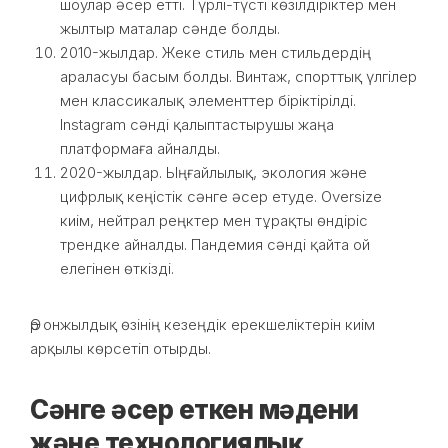
шоулар әсер етті. Түрлі-түсті көзілдіріктер мен
жылтыр маталар сәнде болды.
2010-жылдар. Жеке стиль мен стильдердің
араласуы басым болды. Винтаж, спорттық үлгілер
мен классикалық элементтер біріктірілді.
Instagram сәнді қалыптастырушы жаңа
платформаға айналды.
2020-жылдар. Ыңғайлылық, экология және
цифрлық кеңістік сәнге әсер етуде. Oversize
киім, нейтрал реңктер мен тұрақты өндіріс
трендке айналды. Пандемия сәнді қайта ой
елегінен өткізді.
Әр онжылдық өзінің кезеңдік ерекшеліктерін киім
арқылы көрсетіп отырды.
Сәнге әсер еткен мәдени
және технологиялық