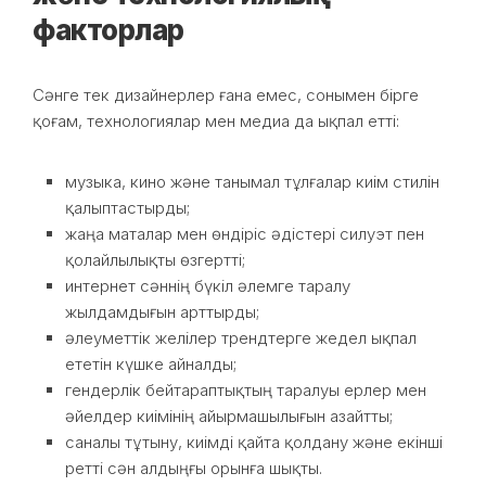
факторлар
Сәнге тек дизайнерлер ғана емес, сонымен бірге
қоғам, технологиялар мен медиа да ықпал етті:
музыка, кино және танымал тұлғалар киім стилін
қалыптастырды;
жаңа маталар мен өндіріс әдістері силуэт пен
қолайлылықты өзгертті;
интернет сәннің бүкіл әлемге таралу
жылдамдығын арттырды;
әлеуметтік желілер трендтерге жедел ықпал
ететін күшке айналды;
гендерлік бейтараптықтың таралуы ерлер мен
әйелдер киімінің айырмашылығын азайтты;
саналы тұтыну, киімді қайта қолдану және екінші
ретті сән алдыңғы орынға шықты.