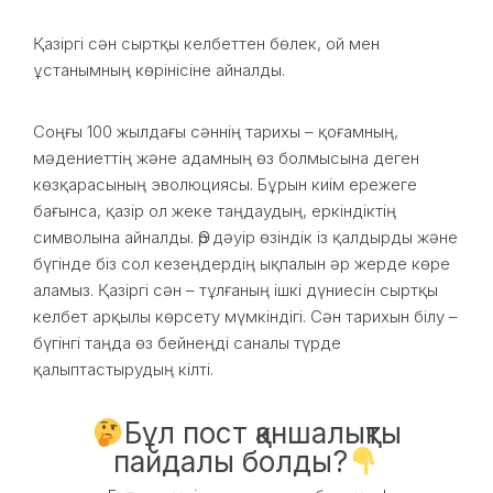
Қазіргі сән сыртқы келбеттен бөлек, ой мен
ұстанымның көрінісіне айналды.
Соңғы 100 жылдағы сәннің тарихы – қоғамның,
мәдениеттің және адамның өз болмысына деген
көзқарасының эволюциясы. Бұрын киім ережеге
бағынса, қазір ол жеке таңдаудың, еркіндіктің
символына айналды. Әр дәуір өзіндік із қалдырды және
бүгінде біз сол кезеңдердің ықпалын әр жерде көре
аламыз. Қазіргі сән – тұлғаның ішкі дүниесін сыртқы
келбет арқылы көрсету мүмкіндігі. Сән тарихын білу –
бүгінгі таңда өз бейнеңді саналы түрде
қалыптастырудың кілті.
Бұл пост қаншалықты
пайдалы болды?