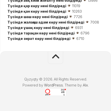
Түсінде аяқ киім жоғалту нені білдіреді
13466
Түсінде қар көру нені білдіреді
11019
Түсінде қан көру нені білдіреді
10263
Түсінде шаш көру нені білдіреді
7726
Түсінде жалаңаш адам көру нені білдіреді
7008
Түсінде ұшақ көру нені білдіреді
6931
Түсінде тарақан көру нені білдіреді
6796
Түсінде зират көру нені білдіреді
6710
Qyzyqty © 2026. All Rights Reserved.
Powered by
WordPress
. Theme by
Alx
.