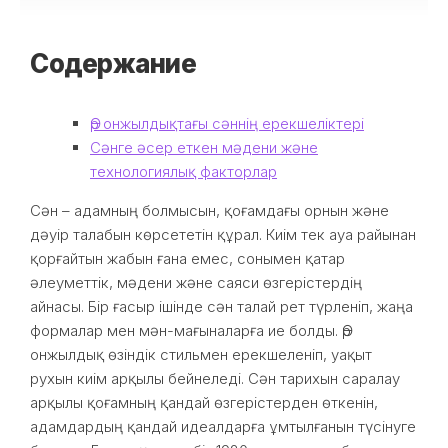
Содержание
Әр онжылдықтағы сәннің ерекшеліктері
Сәнге әсер еткен мәдени және
технологиялық факторлар
Сән – адамның болмысын, қоғамдағы орнын және
дәуір талабын көрсететін құрал. Киім тек ауа райынан
қорғайтын жабын ғана емес, сонымен қатар
әлеуметтік, мәдени және саяси өзгерістердің
айнасы. Бір ғасыр ішінде сән талай рет түрленіп, жаңа
формалар мен мән-мағыналарға ие болды. Әр
онжылдық өзіндік стильмен ерекшеленіп, уақыт
рухын киім арқылы бейнеледі. Сән тарихын саралау
арқылы қоғамның қандай өзгерістерден өткенін,
адамдардың қандай идеалдарға ұмтылғанын түсінуге