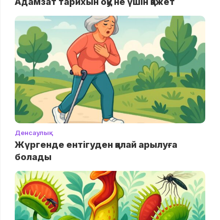
Адамзат тарихын оқу не үшін қажет
Денсаулық
Жүргенде ентігуден қалай арылуға
болады