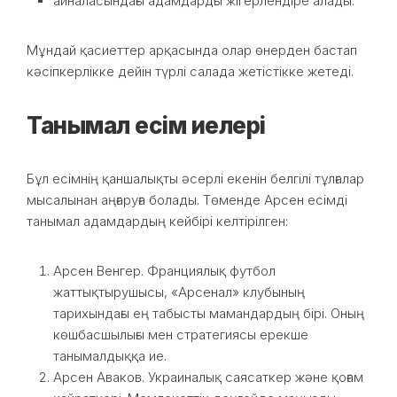
айналасындағы адамдарды жігерлендіре алады.
Мұндай қасиеттер арқасында олар өнерден бастап
кәсіпкерлікке дейін түрлі салада жетістікке жетеді.
Танымал есім иелері
Бұл есімнің қаншалықты әсерлі екенін белгілі тұлғалар
мысалынан аңғаруға болады. Төменде Арсен есімді
танымал адамдардың кейбірі келтірілген:
Арсен Венгер. Франциялық футбол
жаттықтырушысы, «Арсенал» клубының
тарихындағы ең табысты мамандардың бірі. Оның
көшбасшылығы мен стратегиясы ерекше
танымалдыққа ие.
Арсен Аваков. Украиналық саясаткер және қоғам