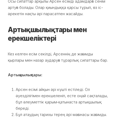
Осы сипаттар арқылы Арсен есімді адамдарға сенім
артуға болады. Олар қиындыққа қарсы тұрып, өз іс-
әрекетін нақты әрі парасатпен жасайды.
Артықшылықтары мен
ерекшеліктері
Кез келген есім секілді, Арсеннің де жағымды
қырлары мен назар аударуға тұрарлық сипаттары бар.
Артықшылықтары:
Арсен есімі айқын әрі күшті естіледі. Ол
әуезділігімен ерекшеленіп, есте оңай сақталады,
бұл әлеуметтік қарым‑қатынаста артықшылық
береді.
Бұл атаудың тарихы терең әрі мағынасы жағымды.