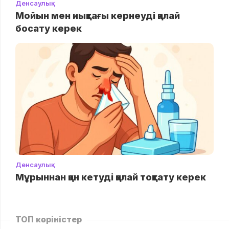
Денсаулық
Мойын мен иықтағы кернеуді қалай
босату керек
Денсаулық
Мұрыннан қан кетуді қалай тоқтату керек
ТОП көріністер