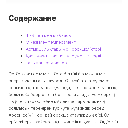
Содержание
Шығу тегі мен мағынасы
Мінезі мен темпераменті
Артықшылықтары мен ерекшеліктері
Қарым‑қатынас пен әлеуметтегі рөлі
Танымал есім иелері
Әрбір адам есімімен бірге белгілі бір мағына мен
энергетиканы алып жүреді. Ол жай ғана атау емес,
сонымен қатар мінез-құлыққа, тағдырға және тұлғалық
болмысқа әсер ететін белгі бола алады. Есімдердің
шығу тегі, тарихи және мәдени астары адамның
болмысын тереңірек түсінуге мүмкіндік береді.
Арсен есімі – сондай ерекше атаулардың бірі. Ол
ерік-жігерді, қайсарлықты және ішкі қуатты білдіретін