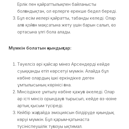
Ерлік пен қайраттылықпен байланысты
болғандықтан, ол ерлерге ерекше бедел береді.
Бұл есім иелері қайратты, табанды келеді. Олар
алға қойған мақсатына жету үшін барын салып, өз
ортасына үлгі бола алады.
Мүмкін болатын қиындықтар:
Тәуелсіз әрі қайсар мінез Арсендерді кейде
суыққанды етіп көрсетуі мүмкін. Алайда бұл
көбіне олардың ішкі еркіндікке деген
ұмтылысының көрінісі ғана.
Мінсіздікке ұмтылу көбіне қажуға әкеледі. Олар
әр істі мінсіз орындауға тырысып, кейде өз-өзіне
артық қысым түсіреді.
Кейбір жағдайда эмоциясын білдіруде қиындық
көруі мүмкін. Бұл қарым‑қатынаста
түсініспеушілік туғызуы ықтимал.