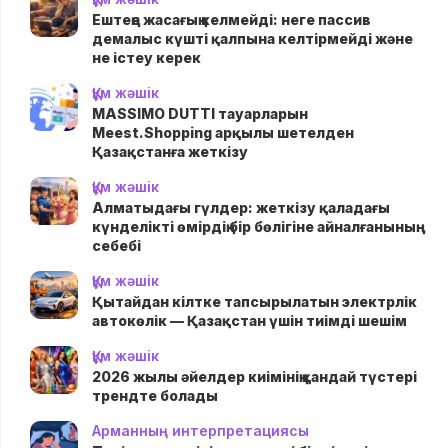
Ештеңе жасағың келмейді: неге пассив
демалыс күшті қалпына келтірмейді және
не істеу керек
Құм жәшік
MASSIMO DUTTI тауарларын
Meest.Shopping арқылы шетелден
Қазақстанға жеткізу
Құм жәшік
Алматыдағы гүлдер: жеткізу қаладағы
күнделікті өмірдің бір бөлігіне айналғанының
себебі
Құм жәшік
Қытайдан кілтке тапсырылатын электрлік
автокөлік — Қазақстан үшін тиімді шешім
Құм жәшік
2026 жылы әйелдер киімінің қандай түстері
трендте болады
Арманның интерпретациясы