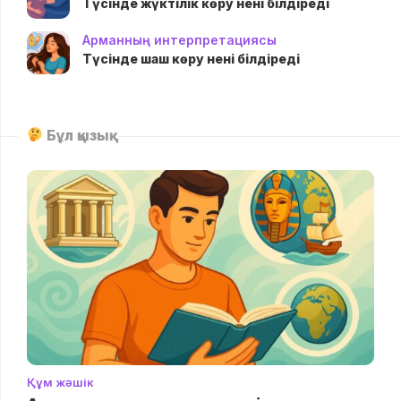
Түсінде жүктілік көру нені білдіреді
Арманның интерпретациясы
Түсінде шаш көру нені білдіреді
Бұл қызық
Құм жәшік