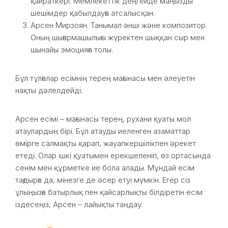
қайраткері. Мемлекеттік деңгейде маңызды
шешімдер қабылдауға атсалысқан.
Арсен Мирзоян. Танымал әнші және композитор.
Оның шығармашылығы жүректен шыққан сыр мен
шынайы эмоцияға толы.
Бұл тұлғалар есімнің терең мағынасы мен әлеуетін
нақты дәлелдейді.
Арсен есімі – мағынасы терең, рухани қуаты мол
атаулардың бірі. Бұл атауды иеленген азаматтар
өмірге салмақты қарап, жауапкершілікпен әрекет
етеді. Олар ішкі қуатымен ерекшеленіп, өз ортасында
сенім мен құрметке ие бола алады. Мұндай есім
тағдырға да, мінезге де әсер етуі мүмкін. Егер сіз
ұлыңызға батырлық пен қайсарлықты білдіретін есім
іздесеңіз, Арсен – лайықты таңдау.