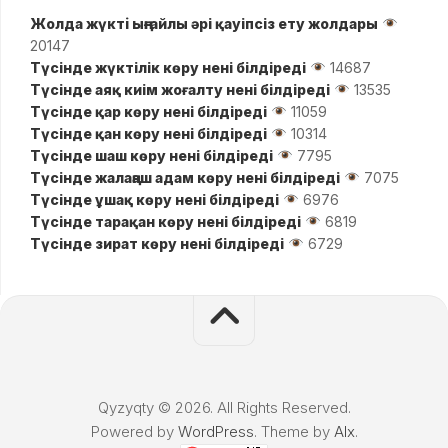
Жолда жүктi ыңғайлы әрі қауіпсіз ету жолдары
20147
Түсінде жүктілік көру нені білдіреді
14687
Түсінде аяқ киім жоғалту нені білдіреді
13535
Түсінде қар көру нені білдіреді
11059
Түсінде қан көру нені білдіреді
10314
Түсінде шаш көру нені білдіреді
7795
Түсінде жалаңаш адам көру нені білдіреді
7075
Түсінде ұшақ көру нені білдіреді
6976
Түсінде тарақан көру нені білдіреді
6819
Түсінде зират көру нені білдіреді
6729
Qyzyqty © 2026. All Rights Reserved.
Powered by
WordPress
. Theme by
Alx
.