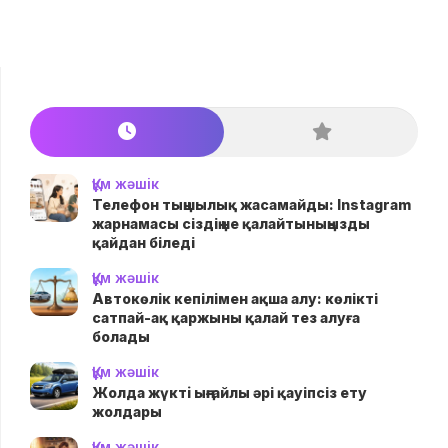
Құм жәшік
Телефон тыңшылық жасамайды: Instagram
жарнамасы сіздің не қалайтыныңызды
қайдан біледі
Құм жәшік
Автокөлік кепілімен ақша алу: көлікті
сатпай-ақ қаржыны қалай тез алуға
болады
Құм жәшік
Жолда жүктi ыңғайлы әрі қауіпсіз ету
жолдары
Құм жәшік