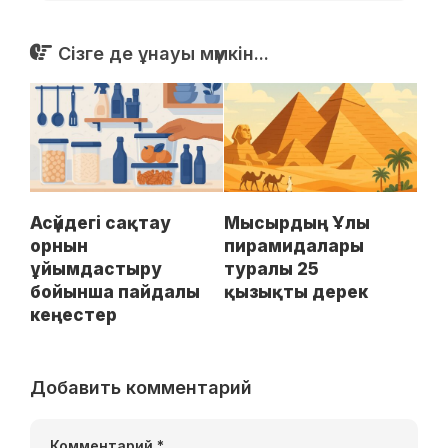
Сізге де ұнауы мүмкін...
Асүйдегі сақтау
Мысырдың Ұлы
орнын
пирамидалары
ұйымдастыру
туралы 25
бойынша пайдалы
қызықты дерек
кеңестер
Добавить комментарий
Комментарий
*