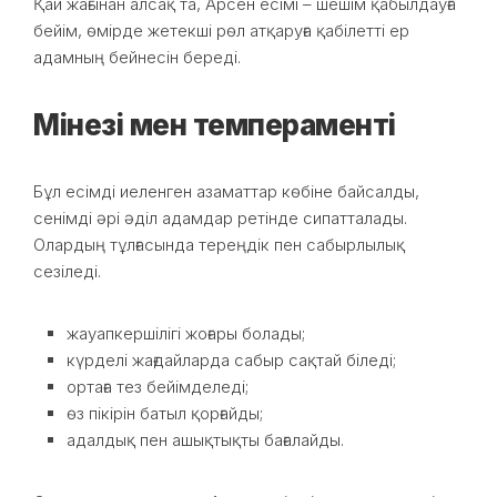
Қай жағынан алсақ та, Арсен есімі – шешім қабылдауға
бейім, өмірде жетекші рөл атқаруға қабілетті ер
адамның бейнесін береді.
Мінезі мен темпераменті
Бұл есімді иеленген азаматтар көбіне байсалды,
сенімді әрі әділ адамдар ретінде сипатталады.
Олардың тұлғасында тереңдік пен сабырлылық
сезіледі.
жауапкершілігі жоғары болады;
күрделі жағдайларда сабыр сақтай біледі;
ортаға тез бейімделеді;
өз пікірін батыл қорғайды;
адалдық пен ашықтықты бағалайды.