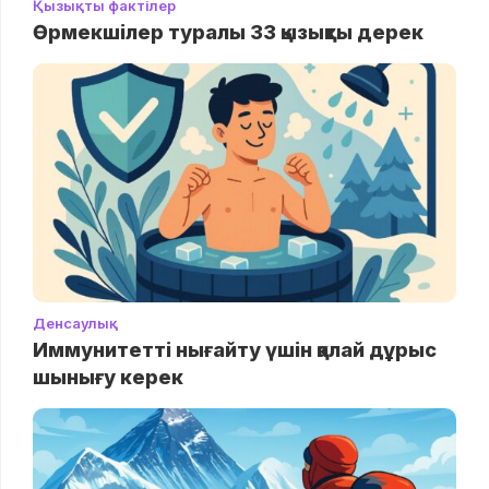
Қызықты фактілер
Өрмекшілер туралы 33 қызықты дерек
Денсаулық
Иммунитетті нығайту үшін қалай дұрыс
шынығу керек