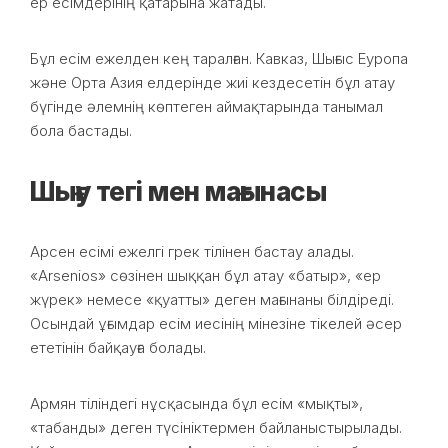
ер есімдерінің қатарына жатады.
Бұл есім ежелден кең таралған. Кавказ, Шығыс Еуропа
және Орта Азия елдерінде жиі кездесетін бұл атау
бүгінде әлемнің көптеген аймақтарында танымал
бола бастады.
Шығу тегі мен мағынасы
Арсен есімі ежелгі грек тілінен бастау алады.
«Arsenios» сөзінен шыққан бұл атау «батыр», «ер
жүрек» немесе «қуатты» деген мағынаны білдіреді.
Осындай ұғымдар есім иесінің мінезіне тікелей әсер
ететінін байқауға болады.
Армян тіліндегі нұсқасында бұл есім «мықты»,
«табанды» деген түсініктермен байланыстырылады.