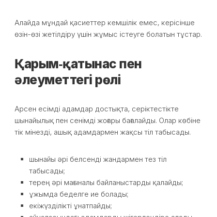
Алайда мұндай қасиеттер кемшілік емес, керісінше
өзін-өзі жетілдіру үшін жұмыс істеуге болатын тұстар.
Қарым‑қатынас пен
әлеуметтегі рөлі
Арсен есімді адамдар достықта, серіктестікте
шынайылық пен сенімді жоғары бағалайды. Олар көбіне
тік мінезді, ашық адамдармен жақсы тіл табысады.
шынайы әрі белсенді жандармен тез тіл
табысады;
терең әрі мағыналы байланыстарды қалайды;
ұжымда беделге ие болады;
екіжүзділікті ұнатпайды;