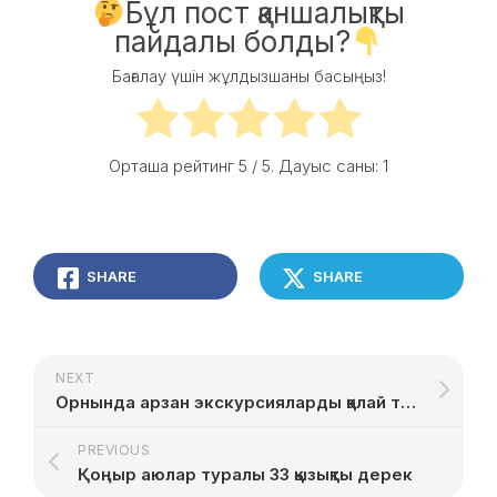
Бұл пост қаншалықты
пайдалы болды?
Бағалау үшін жұлдызшаны басыңыз!
Орташа рейтинг
5
/ 5. Дауыс саны:
1
SHARE
SHARE
NEXT
Орнында арзан экскурсияларды қалай табуға болады
PREVIOUS
Қоңыр аюлар туралы 33 қызықты дерек