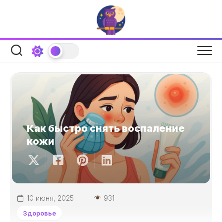
Перейти
к
содержанию
Как быстро снять воспаление
кожи
10 июня, 2025
931
Здоровье