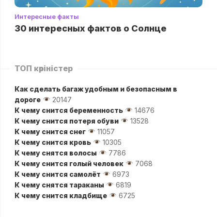
Интересные факты
30 интересных фактов о Солнце
ТОП көріністер
Как сделать багаж удобным и безопасным в
дороге
20147
К чему снится беременность
14676
К чему снится потеря обуви
13528
К чему снится снег
11057
К чему снится кровь
10305
К чему снятся волосы
7786
К чему снится голый человек
7068
К чему снится самолёт
6973
К чему снятся тараканы
6819
К чему снится кладбище
6725