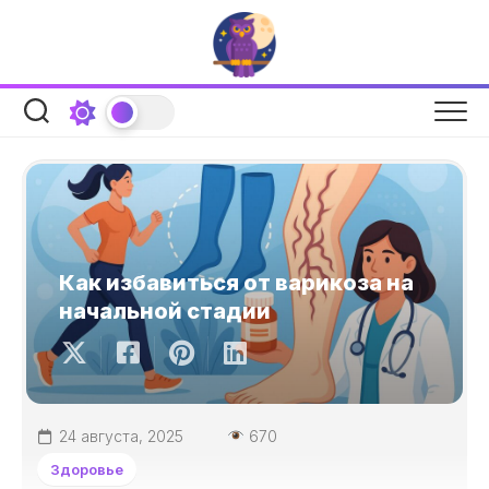
Перейти
к
содержанию
Как избавиться от варикоза на
начальной стадии
24 августа, 2025
670
Здоровье