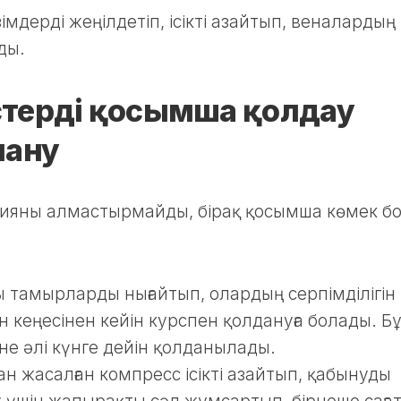
мдерді жеңілдетіп, ісікті азайтып, веналардың
ды.
стерді қосымша қолдау
лану
пияны алмастырмайды, бірақ қосымша көмек б
 тамырларды нығайтып, олардың серпімділігін
кеңесінен кейін курспен қолдануға болады. Б
әне әлі күнге дейін қолданылады.
 жасалған компресс ісікті азайтып, қабынуды