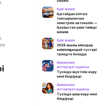
себебі
ы.
Құм жәшік
Қытайдан кілтке
тапсырылатын
электрлік автокөлік —
Қазақстан үшін тиімді
шешім
ы.
Құм жәшік
йлі
2026 жылы әйелдер
киімінің қандай түстері
трендте болады
Арманның
і
интерпретациясы
Түсінде жүктілік көру
нені білдіреді
Арманның
интерпретациясы
Түсінде шаш көру нені
білдіреді