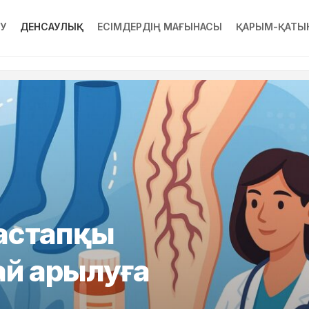
РУ
ДЕНСАУЛЫҚ
ЕСІМДЕРДІҢ МАҒЫНАСЫ
ҚАРЫМ-ҚАТЫ
бастапқы
лай арылуға