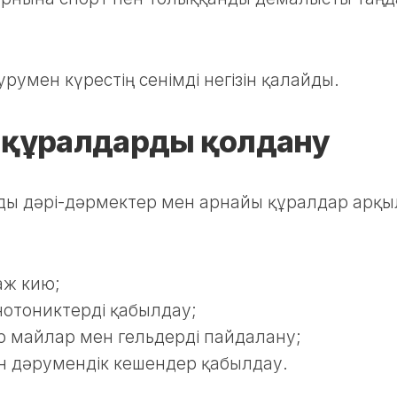
умен күрестің сенімді негізін қалайды.
құралдарды қолдану
зды дәрі-дәрмектер мен арнайы құралдар арқ
аж кию;
енотониктерді қабылдау;
р майлар мен гельдерді пайдалану;
н дәрумендік кешендер қабылдау.