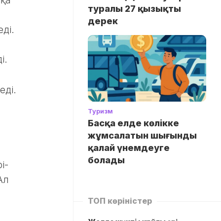
тқа
туралы 27 қызықты
дерек
ді.
і.
еді.
Туризм
Басқа елде көлікке
жұмсалатын шығынды
қалай үнемдеуге
болады
і-
Ал
ТОП көріністер