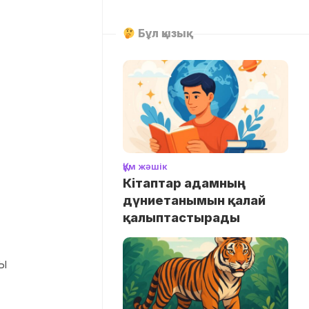
Бұл қызық
Құм жәшік
Кітаптар адамның
дүниетанымын қалай
қалыптастырады
пы