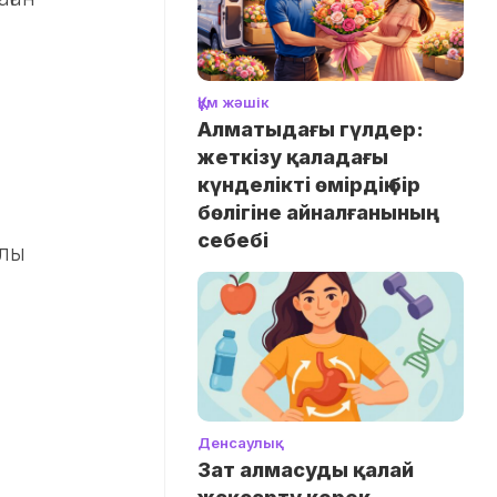
Құм жәшік
Алматыдағы гүлдер:
жеткізу қаладағы
күнделікті өмірдің бір
бөлігіне айналғанының
себебі
ылы
Денсаулық
Зат алмасуды қалай