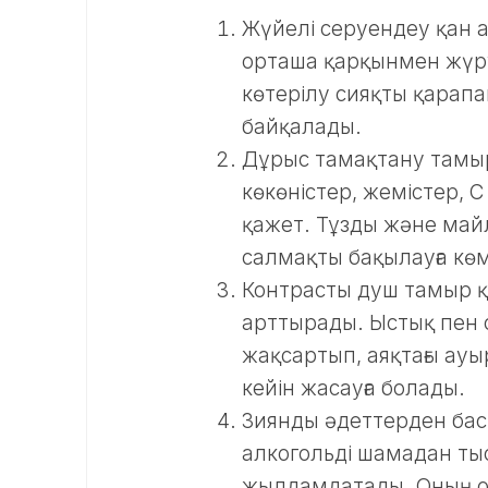
Жүйелі серуендеу қан 
орташа қарқынмен жүру
көтерілу сияқты қарап
байқалады.
Дұрыс тамақтану тамыр
көкөністер, жемістер, 
қажет. Тұзды және майл
салмақты бақылауға көм
Контрасты душ тамыр қ
арттырады. Ыстық пен 
жақсартып, аяқтағы ауы
кейін жасауға болады.
Зиянды әдеттерден бас 
алкогольді шамадан ты
жылдамдатады. Оның о