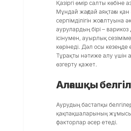
Қазіргі өмір салты көбіне
Мұндай жағдай аяқтағы қ
серпімділігін жоғалтуына 
аурулардың бірі – варикоз
ісінумен, ауырлық сезімі
көрінеді. Дәл осы кезеңде
Тұрақты нәтиже алу үшін ағ
өзгерту қажет.
Алғашқы белгіл
Аурудың бастапқы белгілер
қақпақшаларының жұмысы б
факторлар әсер етеді.