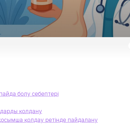
 пайда болу себептері
дарды қолдану
 қосымша қолдау ретінде пайдалану