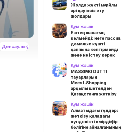
Жолда жүктi ыңғайлы
әрі қауіпсіз ету
жолдары
Құм жәшік
Ештеңе жасағың
келмейді: неге пассив
демалыс күшті
Денсаулық
қалпына келтірмейді
және не істеу керек
Құм жәшік
MASSIMO DUTTI
тауарларын
Meest.Shopping
арқылы шетелден
Қазақстанға жеткізу
Құм жәшік
Алматыдағы гүлдер:
жеткізу қаладағы
күнделікті өмірдің бір
бөлігіне айналғанының