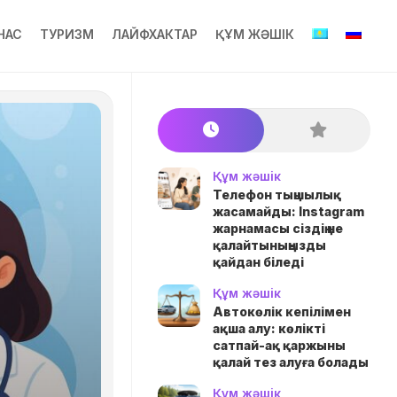
НАС
ТУРИЗМ
ЛАЙФХАКТАР
ҚҰМ ЖӘШІК
Құм жәшік
Телефон тыңшылық
жасамайды: Instagram
жарнамасы сіздің не
қалайтыныңызды
қайдан біледі
Құм жәшік
Автокөлік кепілімен
ақша алу: көлікті
сатпай-ақ қаржыны
қалай тез алуға болады
Құм жәшік