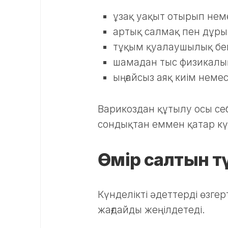
ұзақ уақыт отырып нем
артық салмақ пен дұры
тұқым қуалаушылық бей
шамадан тыс физикалы
ыңғайсыз аяқ киім немес
Варикоздан құтылу осы себ
сондықтан еммен қатар күн
Өмір салтын т
Күнделікті әдеттерді өзге
жағдайды жеңілдетеді.