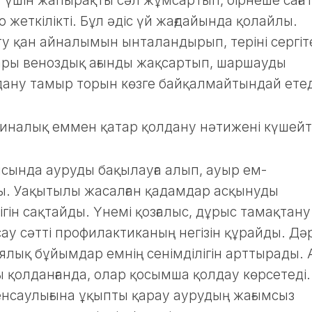
 үшін жапырақты сәл жұмсартып, бірнеше саға
 жеткілікті. Бұл әдіс үй жағдайында қолайлы.
у қан айналымын ынталандырып, теріні сергіте
тары веноздық ағынды жақсартып, шаршауды
дану тамыр торын көзге байқалмайтындай етед
иналық еммен қатар қолдану нәтижені күшейт
сында ауруды бақылауға алып, ауыр ем-
ы. Уақытылы жасалған қадамдар асқынуды
гін сақтайды. Үнемі қозғалыс, дұрыс тамақтану
ау сәтті профилактиканың негізін құрайды. Дәр
лық бұйымдар емнің сенімділігін арттырады. 
 қолданғанда, олар қосымша қолдау көрсетеді.
денсаулығына ұқыпты қарау аурудың жағымсыз