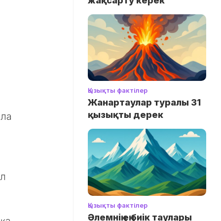
жақсарту керек
Қызықты фактілер
Жанартаулар туралы 31
қызықты дерек
ола
ұл
Қызықты фактілер
Әлемнің ең биік таулары