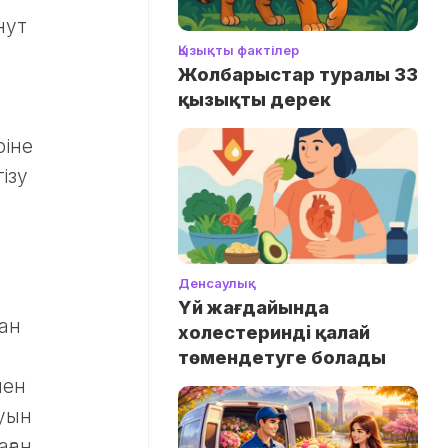
нут
Қызықты фактілер
Жолбарыстар туралы 33
қызықты дерек
ріне
ізу
Денсаулық
Үй жағдайында
тан
холестеринді қалай
төмендетуге болады
мен
муын
ған