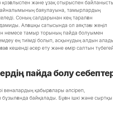
 аз қозғалыспен және ұзақ отырыспен байланыст
ан айналымының баяулауына, тамырлардың
әкеледі. Соның салдарынан кең таралған
 дамиды. Алғашқы сатысында ол аяқтағы жеңіл
мен немесе тамыр торының пайда болуымен
 емдеу ең тиімді болып, асқынудың алдын алад
заға кешенді әсер ету және өмір салтын түбеге
ердің пайда болу себептер
і веналардың қабырғалары әлсіреп,
ұзылғанда байқалады. Бұған ішкі және сыртқы