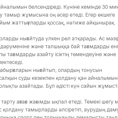
айналымын белсендіреді. Күніне кемінде 30 ми
 тамыр жұмысына оң әсер етеді. Егер өкшеге
айым жаттығуларды қоссақ, нәтиже айқынырақ
ларды нығайтуда үлкен рөл атқарады. Ас мәзі
С дәруменіне және талшыққа бай тағамдарды енг
ы тағамдарды азайту ісіктің төмендеуіне және
ектеседі.
абырғаларын нығайтып, олардың тонусын
салқын суды кезекпен қолдану қан айналымын
рлықты азайтады. Бұл әдісті күн сайын жұмыс
тарту ағзаға жағымды ықпал етеді. Темекі шегу 
с қолдану тамырларды әлсіретіп, аурудың да
рнына спорт пен толыққанды демалысты таңда