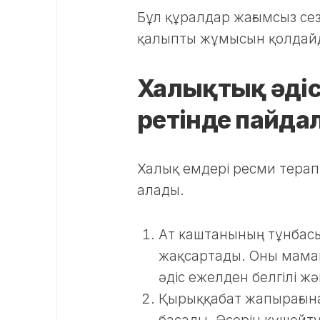
Бұл құралдар жағымсыз сезі
қалыпты жұмысын қолдай
Халықтық әді
ретінде пайда
Халық емдері ресми тера
алады.
Ат каштанының тұнбасы
жақсартады. Оны маман 
әдіс ежелден белгілі ж
Қырыққабат жапырағынан