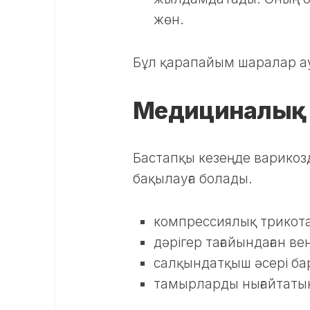
жөн.
Бұл қарапайым шаралар аур
Медициналық 
Бастапқы кезеңде варико
бақылауға болады.
компрессиялық трикот
дәрігер тағайындаған в
салқындатқыш әсері ба
тамырларды нығайтаты