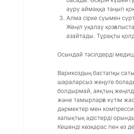
басады. Әсерін күшейту
ауру аймаққа таңып қою
Алма сірке суымен сүрт
Жеңіл уқалау қозғалыс
азайтады. Тұрақты қол
Осындай тәсілдерді медиц
Варикоздың бастапқы саты
шараларсыз жеңуге болад
болдырмай, аяқтың жеңілді
және тамырларға күтім жас
дәрмектер мен компрессия
халықтық әдістерді орынды
Кешенді көзқарас пен өз 