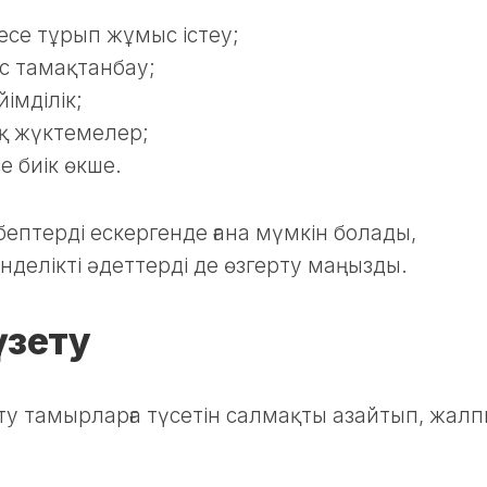
есе тұрып жұмыс істеу;
с тамақтанбау;
імділік;
қ жүктемелер;
е биік өкше.
ептерді ескергенде ғана мүмкін болады,
делікті әдеттерді де өзгерту маңызды.
үзету
рту тамырларға түсетін салмақты азайтып, жал