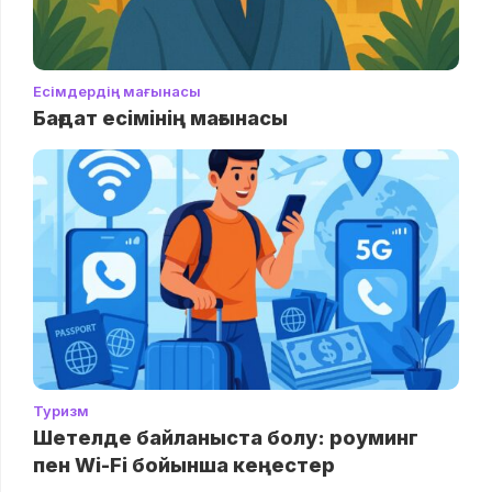
Есімдердің мағынасы
Бағдат есімінің мағынасы
Туризм
Шетелде байланыста болу: роуминг
пен Wi-Fi бойынша кеңестер