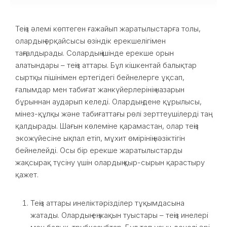
Теңіз әлемі көптеген ғажайып жаратылыстарға толы,
олардың әрқайсысы өзіндік ерекшелігімен
таңғалдырады. Солардың ішінде ерекше орын
алатындары – теңіз аттары. Бұл кішкентай балықтар
сыртқы пішінімен ертегідегі бейнелерге ұқсап,
ғалымдар мен табиғат жанкүйерлерінің назарын
бұрыннан аударып келеді. Олардың дене құрылысы,
мінез-құлқы және табиғаттағы рөлі зерттеушілерді таң
қалдырады. Шағын көлеміне қарамастан, олар теңіз
экожүйесіне ықпал етіп, мұхит өмірінің нәзіктігін
бейнелейді. Осы бір ерекше жаратылыстарды
жақсырақ түсіну үшін олардың қыр-сырын қарастыру
қажет.
Теңіз аттары инеліктәрізділер тұқымдасына
жатады. Олардың ең жақын туыстары – теңіз инелері