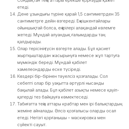
Сондықтан теңіз аттары ерекше қорғауды қажет
етеді.
Дене ұзындығы түріне қарай 1,5 сантиметрден 35
сантиметрге дейін өзгереді. Ең кішкентайлары
ойыншықтай болса, ең ірілері алақандай көлемге
жетеді. Мұндай алуандық ғалымдарды таң
қалдырады.
Олар терісінің түсін өзгерте алады. Бұл қасиет
жыртқыштардан жасырынуға немесе жұп тартуға
мүмкіндік береді. Мұндай қабілет
хамелеондарды еске түсіреді.
Көздері бір-бірінен тәуелсіз қозғалады. Сол
себепті олар бір уақытта әртүрлі нысанды
бақылай алады. Бұл қабілет азықты немесе қауіп-
қатерді тез байқауға көмектеседі.
Табиғатта теңіз аттары крабтар мен ірі балықтардың
жеміне айналады. Әлсіз қозғалысы оларды осал
етеді. Негізгі қорғанышы – маскировка мен
сүйекті сауыт.