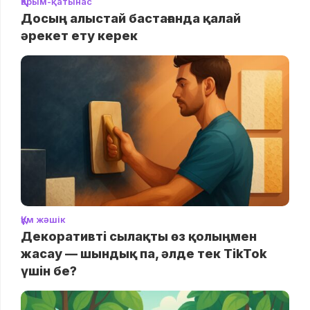
Қарым-қатынас
Досың алыстай бастағанда қалай
әрекет ету керек
Құм жәшік
Декоративті сылақты өз қолыңмен
жасау — шындық па, әлде тек TikTok
үшін бе?