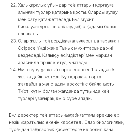
Халықаралық ұйымдар теңіз аттарын қорғауға
алынған түрлер қатарына қосты. Оларды аулау
мен сату қатаң реттеледі. Бұл мұхит
биоалуантүрлілігін сақтаудың бір қадамы болып
саналады.
Олар жылы теңіздердің жағалауларында таралған.
Әсіресе Үнді және Тынық мұхиттарында жиі
кездеседі. Қалың су өсімдіктері мен маржан
арасында тіршілік етуді ұнатады.
Өмір сүру ұзақтығы орта есеппен 1 жылдан 5
жылға дейін жетеді. Бұл қоршаған орта
жағдайына және адам әрекетіне байланысты.
Тиісті күтім болған жағдайда тұтқында кей
түрлері ұзағырақ өмір сүре алады.
Бұл деректер теңіз аттарының табиғаттағы ерекше әрі
нәзік жаратылыс екенін көрсетеді. Олар биологиялық
тұрғыдан таңғаларлық қасиеттерге ие болып қана