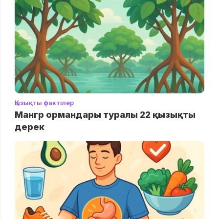
Қызықты фактілер
Мангр ормандары туралы 22 қызықты
дерек