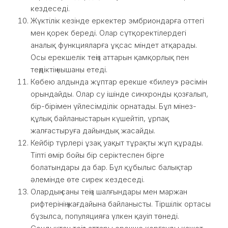
кездеседі.
Жүктілік кезінде еркектер эмбриондарға оттегі
мен қорек береді. Олар сүтқоректілердегі
аналық функцияларға ұқсас міндет атқарады.
Осы ерекшелік теңіз аттарын қамқорлық пен
теңдіктің нышаны етеді.
Көбею алдында жұптар ерекше «билеу» рәсімін
орындайды. Олар су ішінде синхронды қозғалып,
бір-бірімен үйлесімділік орнатады. Бұл мінез-
құлық байланыстарын күшейтіп, ұрпақ
жалғастыруға дайындық жасайды.
Кейбір түрлері ұзақ уақыт тұрақты жұп құрады.
Тіпті өмір бойы бір серіктеспен бірге
болатындары да бар. Бұл құбылыс балықтар
әлемінде өте сирек кездеседі.
Олардың саны теңіз шалғындары мен маржан
рифтерінің жағдайына байланысты. Тіршілік ортасы
бұзылса, популяцияға үлкен қауіп төнеді.