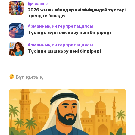
Құм жәшік
2026 жылы әйелдер киімінің қандай түстері
трендте болады
Арманның интерпретациясы
Түсінде жүктілік көру нені білдіреді
Арманның интерпретациясы
Түсінде шаш көру нені білдіреді
Бұл қызық