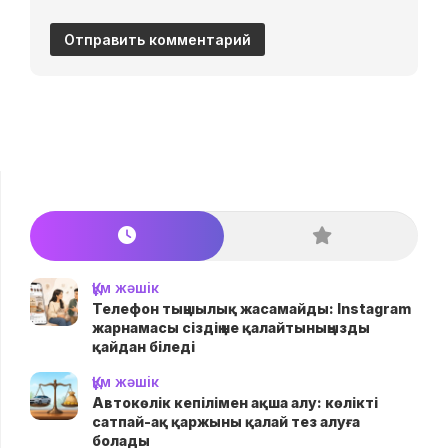
Құм жәшік
Телефон тыңшылық жасамайды: Instagram
жарнамасы сіздің не қалайтыныңызды
қайдан біледі
Құм жәшік
Автокөлік кепілімен ақша алу: көлікті
сатпай-ақ қаржыны қалай тез алуға
болады