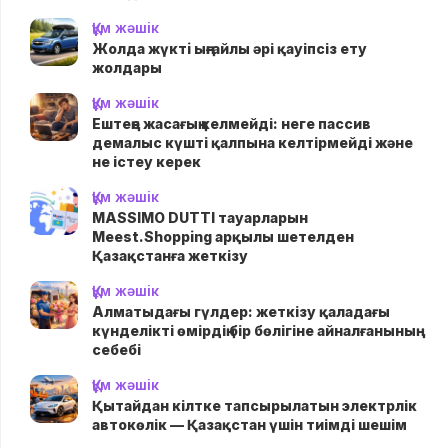
Құм жәшік
Жолда жүктi ыңғайлы әрі қауіпсіз ету
жолдары
Құм жәшік
Ештеңе жасағың келмейді: неге пассив
демалыс күшті қалпына келтірмейді және
не істеу керек
Құм жәшік
MASSIMO DUTTI тауарларын
Meest.Shopping арқылы шетелден
Қазақстанға жеткізу
Құм жәшік
Алматыдағы гүлдер: жеткізу қаладағы
күнделікті өмірдің бір бөлігіне айналғанының
себебі
Құм жәшік
Қытайдан кілтке тапсырылатын электрлік
автокөлік — Қазақстан үшін тиімді шешім