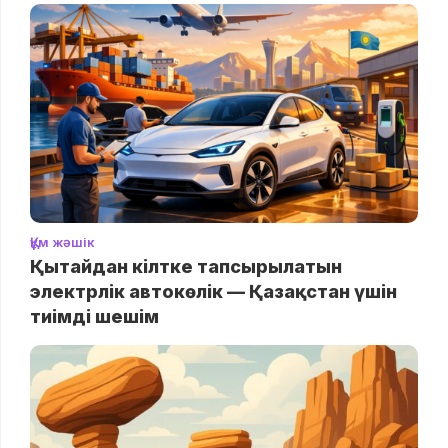
Құм жәшік
Қытайдан кілтке тапсырылатын
электрлік автокөлік — Қазақстан үшін
тиімді шешім