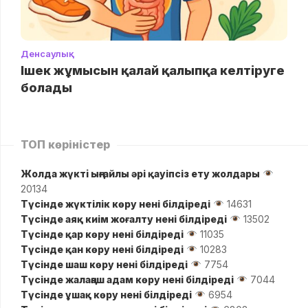
Денсаулық
Ішек жұмысын қалай қалыпқа келтіруге
болады
ТОП көріністер
Жолда жүктi ыңғайлы әрі қауіпсіз ету жолдары
20134
Түсінде жүктілік көру нені білдіреді
14631
Түсінде аяқ киім жоғалту нені білдіреді
13502
Түсінде қар көру нені білдіреді
11035
Түсінде қан көру нені білдіреді
10283
Түсінде шаш көру нені білдіреді
7754
Түсінде жалаңаш адам көру нені білдіреді
7044
Түсінде ұшақ көру нені білдіреді
6954