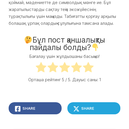
қоймай, мәдениетте де символдық мәнге ие. Бұл
жаратылыстарды сақтау теңіз экожүйесінің
тұрақтылығы үшін маңызды. Табиғатты қорғау арқылы
болашақ ұрпақ олардың сұлулығына тамсана алады.
Бұл пост қаншалықты
пайдалы болды?
Бағалау үшін жұлдызшаны басыңыз!
Орташа рейтинг
5
/ 5. Дауыс саны:
1
SHARE
SHARE