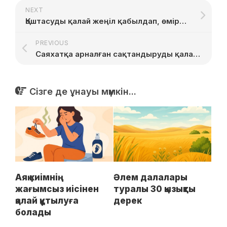
NEXT
Қоштасуды қалай жеңіл қабылдап, өмірді жалғастыру керек
PREVIOUS
Саяхатқа арналған сақтандыруды қалай дұрыс таңдау керек
Сізге де ұнауы мүмкін...
Аяқ киімнің
Әлем далалары
жағымсыз иісінен
туралы 30 қызықты
қалай құтылуға
дерек
болады