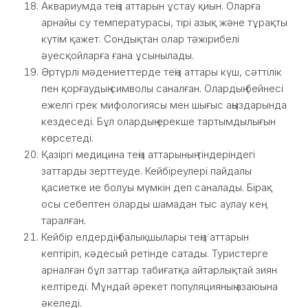
Аквариумда теңіз аттарын ұстау қиын. Оларға
арнайы су температурасы, тірі азық және тұрақты
күтім қажет. Сондықтан олар тәжірибелі
әуесқойларға ғана ұсынылады.
Әртүрлі мәдениеттерде теңіз аттары күш, сәттілік
пен қорғаудың символы саналған. Олардың бейнесі
ежелгі грек мифологиясы мен шығыс аңыздарында
кездеседі. Бұл олардың ерекше тартымдылығын
көрсетеді.
Қазіргі медицина теңіз аттарының тіндеріндегі
заттарды зерттеуде. Кейбіреулері пайдалы
қасиетке ие болуы мүмкін деп саналады. Бірақ
осы себептен оларды шамадан тыс аулау кең
таралған.
Кейбір елдердің балықшылары теңіз аттарын
кептіріп, кәдесый ретінде сатады. Туристерге
арналған бұл заттар табиғатқа айтарлықтай зиян
келтіреді. Мұндай әрекет популяцияның азаюына
әкеледі.