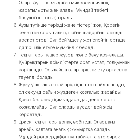
Олар тәулігіне мыңдаған микроскопиялық
жаратылысты жей алады. Мұндай тәбеті
баяулығын толықтырады.
Аузы түтікше тәрізді және тістері жоқ. Қорегін
кенеттен сорып алып, шағын шаңсорғыш секілді
әрекет етеді. Бұл бейімделу жетіспейтін ортада
да тіршілік етуге мүмкіндік береді.
Теңіз аттары нашар жүзеді және баяу қозғалады.
Құйрықтарын өсімдіктерге орап ұстап, толқыннан
қорғанады. Осылайша олар тіршілік ету ортасына
тәуелді болады.
Жүзу үшін кішкентай арқа қанатын пайдаланады,
ол секунд сайын жүздеген қозғалыс жасайды.
Қанат белсенді қимылдаса да, дене дерлік
қозғалмайды. Бұл оларды әуедегідей жеңіл
көрсетеді.
Еркек теңіз аттары ұрпақ өрбітеді. Олардағы
арнайы қалтаға аналық жұмыртқа салады.
Мұндай рөлдердің бөлінуі табиғатта өте сирек