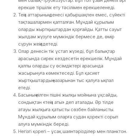
мен балық-трубкозубтар. Бұл топ ұзын денелі әрі
ерекше тіршілік ету тәсілімен ерекшеленеді.
Теңіз аттарының денесі қабыршақпен емес, сүйекті
тақташалармен қапталған. Мұндай құрылым
оларды жыртқыштардан қорғайды. Қатты сауыт
жылдам жүзуге мүмкіндік бермесе де, өмір
сүруін жеңілдетеді.
Олар денесін тік ұстап жүзеді, бұл балықтар
арасында сирек кездесетін ерекшелік. Мұндай
қалпы оларды су өсімдіктері арасында
жасырынуға көмектеседі. Бұл қасиет
жыртқыштардың назарынан тыс қалуға ықпал
етеді.
Басының иілген пішіні жылқы мойнына ұқсайды,
сондықтан «теңіз аты» деп аталады. Әр тілде
атауы жылқыға қатысты сөзбен байланысты.
Мұндай құрылым оларға судан қоректі сорып
алуға мүмкіндік береді.
Негізгі қорегі – ұсақ шаянтәрізділер мен планктон.