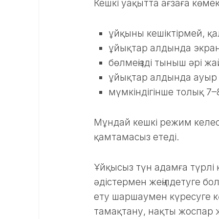
Кешкі уақытта ағзаға көмек
ұйқыны кешіктірмей, қ
ұйықтар алдында экранн
бөлмеңізді тыныш әрі жай
ұйықтар алдында ауыр т
мүмкіндігінше толық 7–
Мұндай кешкі режим келесі
қамтамасыз етеді.
Ұйқысыз түн адамға түрлі
әдістермен жеңілдетуге бо
ету шаршаумен күресуге кө
тамақтану, нақты жоспар 