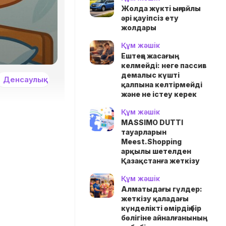
Жолда жүктi ыңғайлы
әрі қауіпсіз ету
жолдары
Құм жәшік
Ештеңе жасағың
келмейді: неге пассив
демалыс күшті
Денсаулық
қалпына келтірмейді
және не істеу керек
Құм жәшік
MASSIMO DUTTI
тауарларын
Meest.Shopping
арқылы шетелден
Қазақстанға жеткізу
Құм жәшік
Алматыдағы гүлдер:
жеткізу қаладағы
күнделікті өмірдің бір
бөлігіне айналғанының