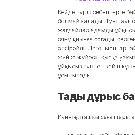
Кейде түрлі себептерге б
болмай қалады. Түнгі ауы
жағдайлар адамды ұйқысыз
ояну қиынға соғады, серге
әлсірейді. Дегенмен, арнай
жүйке жүйесін қысқа уақы
ұйқысыз түннен кейін күш-
ұсынылады.
Таңды дұрыс б
Күннің алғашқы сағаттары 