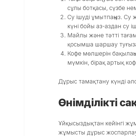
сұлы ботқасы, сүзбе не
Су ішуді ұмытпаңыз. Су
күні бойы аз-аздан су і
Майлы және тәтті тағам
қосымша шаршау туғыз
Кофе мөлшерін бақылаңы
мүмкін, бірақ артық ко
Дұрыс тамақтану күнді әлсі
Өнімділікті са
Ұйқысыздықтан кейінгі жұм
жұмысты дұрыс жоспарлау