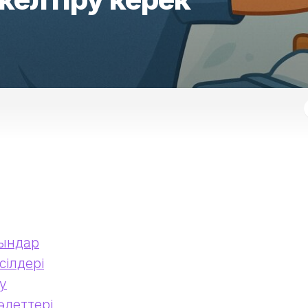
сындар
сілдері
ғу
әдеттері