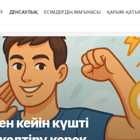
РУ
ДЕНСАУЛЫҚ
ЕСІМДЕРДІҢ МАҒЫНАСЫ
ҚАРЫМ-ҚАТЫ
ен кейін күшті
 келтіру керек