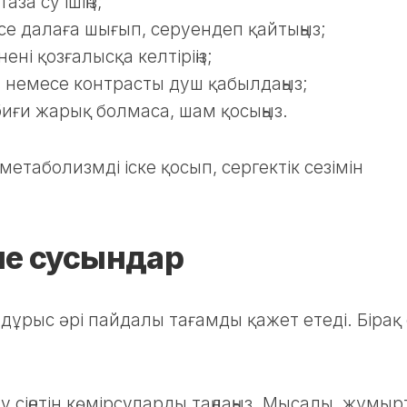
за су ішіңіз;
есе далаға шығып, серуендеп қайтыңыз;
ені қозғалысқа келтіріңіз;
 немесе контрасты душ қабылдаңыз;
абиғи жарық болмаса, шам қосыңыз.
етаболизмді іске қосып, сергектік сезімін
не сусындар
 дұрыс әрі пайдалы тағамды қажет етеді. Бірақ
яу сіңетін көмірсуларды таңдаңыз. Мысалы, жұмыр