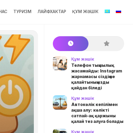
НАС
ТУРИЗМ
ЛАЙФХАКТАР
ҚҰМ ЖӘШІК
Құм жәшік
Телефон тыңшылық
жасамайды: Instagram
жарнамасы сіздің не
қалайтыныңызды
қайдан біледі
Құм жәшік
Автокөлік кепілімен
ақша алу: көлікті
сатпай-ақ қаржыны
қалай тез алуға болады
Құм жәшік