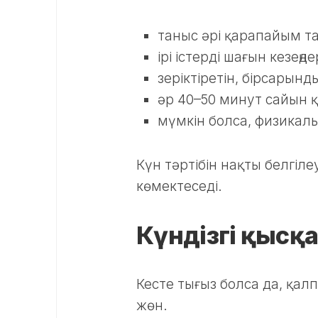
таныс әрі қарапайым т
ірі істерді шағын кезеңдер
зеріктіретін, бірсарын
әр 40–50 минут сайын қы
мүмкін болса, физикалық
Күн тәртібін нақты белгіл
көмектеседі.
Күндізгі қысқ
Кесте тығыз болса да, қа
жөн.