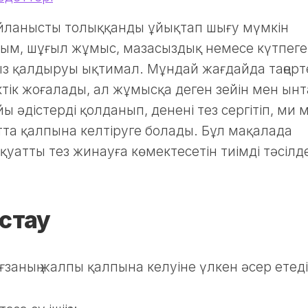
айланысты толыққанды ұйықтап шығу мүмкін
сым, шұғыл жұмыс, мазасыздық немесе күтпег
 қалдыруы ықтимал. Мұндай жағдайда таңерте
ктік жоғалады, ал жұмысқа деген зейін мен ынт
ы әдістерді қолданып, денені тез сергітіп, ми 
тта қалпына келтіруге болады. Бұл мақалада
қуатты тез жинауға көмектесетін тиімді тәсілд
астау
ағзаның жалпы қалпына келуіне үлкен әсер етеді