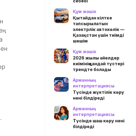
себебі
Құм жәшік
Қытайдан кілтке
ен
тапсырылатын
электрлік автокөлік —
ң
Қазақстан үшін тиімді
а
шешім
мен
Құм жәшік
2026 жылы әйелдер
киімінің қандай түстері
ер
трендте болады
Арманның
интерпретациясы
Түсінде жүктілік көру
нені білдіреді
Арманның
интерпретациясы
.
Түсінде шаш көру нені
білдіреді