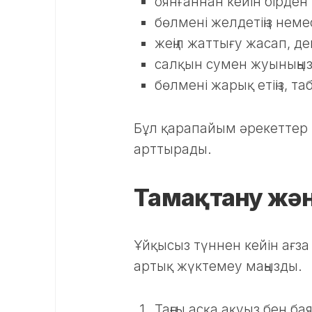
оянғаннан кейін бірден та
бөлмені желдетіңіз нем
жеңіл жаттығу жасап, ден
салқын сумен жуыныңыз
бөлмені жарық етіңіз, т
Бұл қарапайым әрекеттер м
арттырады.
Тамақтану жә
Ұйқысыз түннен кейін ағза
артық жүктемеу маңызды.
Таңғы асқа ақуыз бен ба