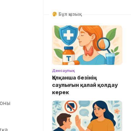
Бұл қызық
Денсаулық
Қалқанша безінің
саулығын қалай қолдау
керек
 оны
тқа,