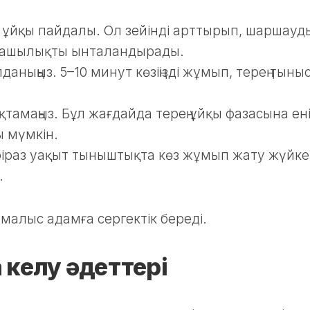
і ұйқы пайдалы. Ол зейінді арттырып, шаршауд
машылықты ынталандырады.
ныңыз. 5–10 минут көзіңізді жұмып, терең тыны
тамаңыз. Бұл жағдайда терең ұйқы фазасына ен
ы мүмкін.
 біраз уақыт тыныштықта көз жұмып жату жүйке
.
малыс адамға сергектік береді.
 келу әдеттері