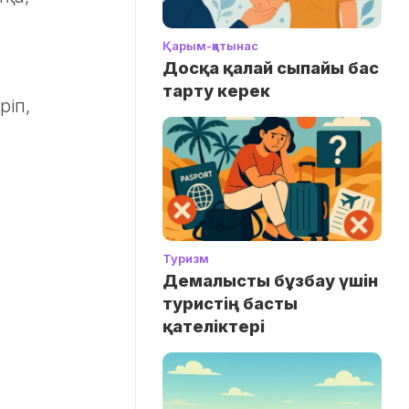
Қарым-қатынас
Досқа қалай сыпайы бас
тарту керек
ріп,
Туризм
Демалысты бұзбау үшін
туристің басты
қателіктері