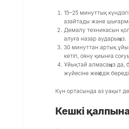
15–25 минуттық күндізг
азайтады және шығар
Демалу техникасын қолда
алуға назар аударыңыз.
30 минуттан артық ұйық
кетіп, ояну қиынға соғу
Ұйықтай алмасаңыз да,
жүйесіне жеңілдік береді
Күн ортасында аз уақыт де
Кешкі қалпына