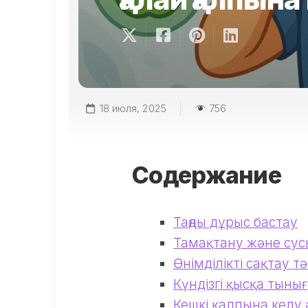
18 июля, 2025
756
Содержание
Таңды дұрыс бастау
Тамақтану және су
Өнімділікті сақтау тә
Күндізгі қысқа тыны
Кешкі қалпына келу 