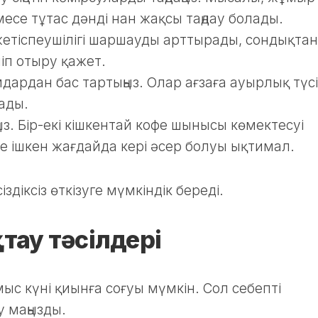
месе тұтас дәнді нан жақсы таңдау болады.
 жетіспеушілігі шаршауды арттырады, сондықтан
шіп отыру қажет.
дардан бас тартыңыз. Олар ағзаға ауырлық түсі
ады.
з. Бір-екі кішкентай кофе шынысы көмектесуі
фе ішкен жағдайда кері әсер болуы ықтимал.
здіксіз өткізуге мүмкіндік береді.
қтау тәсілдері
ыс күні қиынға соғуы мүмкін. Сол себепті
 маңызды.