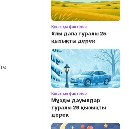
Қызықты фактілер
Ұлы дала туралы 25
қызықты дерек
уге
Қызықты фактілер
Мұзды дауылдар
туралы 29 қызықты
дерек