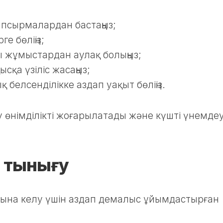
апсырмалардан бастаңыз;
ге бөліңіз;
ды жұмыстардан аулақ болыңыз;
сқа үзіліс жасаңыз;
 белсенділікке аздап уақыт бөліңіз.
еу өнімділікті жоғарылатады және күшті үнемде
а тынығу
лпына келу үшін аздап демалыс ұйымдастырған