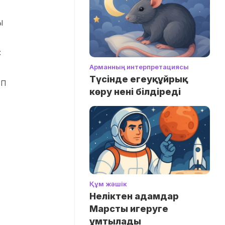
ы
с
Арманның интерпретациясы
Түсінде егеуқұйрық
іп
көру нені білдіреді
Құм жәшік
Неліктен адамдар
Марсты игеруге
ұмтылады