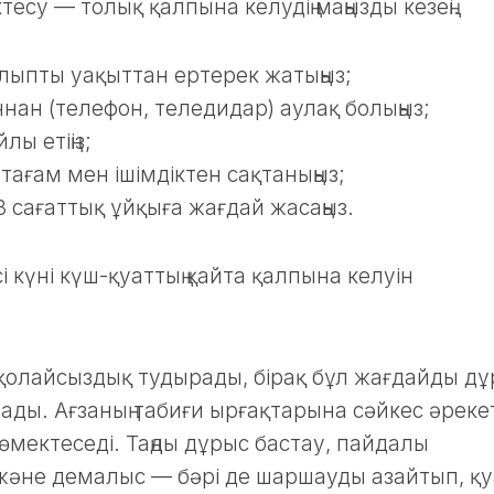
тесу — толық қалпына келудің маңызды кезеңі.
алыпты уақыттан ертерек жатыңыз;
ан (телефон, теледидар) аулақ болыңыз;
лы етіңіз;
ағам мен ішімдіктен сақтаныңыз;
8 сағаттық ұйқыға жағдай жасаңыз.
 күні күш-қуаттың қайта қалпына келуін
 қолайсыздық тудырады, бірақ бұл жағдайды д
лады. Ағзаның табиғи ырғақтарына сәйкес әреке
мектеседі. Таңды дұрыс бастау, пайдалы
және демалыс — бәрі де шаршауды азайтып, қу