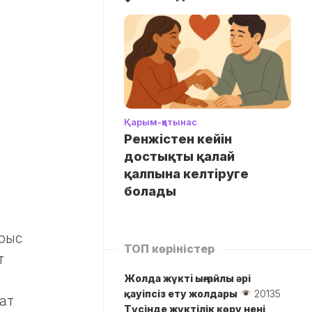
Қарым-қатынас
Ренжістен кейін
достықты қалай
қалпына келтіруге
болады
ұрыс
ТОП көріністер
т
Жолда жүктi ыңғайлы әрі
қауіпсіз ету жолдары
20135
ат
Түсінде жүктілік көру нені