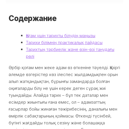
Содержание
Қоғам үшін тарихты білудің маңызы
Тарихи білімнің практикалық пайдасы
Тарихтың тәрбиелік және өзін-өзі танудағы
рөлі
Әрбір қоғам мен жеке адам өз өткеніне тәуелді. Қазіргі
әлемде өзгерістер көз ілеспес жылдамдықпен орын
алып жатқандықтан, бұрынғы замандарда болған
оқиғаларды білу не үшін керек деген сұрақ жиі
туындайды. Алайда тарих – бұл тек даталар мен
есімдер жиынтығы ғана емес, ол – адамзаттың
ғасырлар бойы жинаған тәжірибесінің, даналығы мен
өмірлік сабақтарының қоймасы. Өткенді түсінбей,
бүгінгі жағдайды толық сезіну және болашаққа