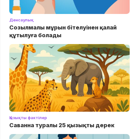
Денсаулық
Созылмалы мұрын бітелуінен қалай
құтылуға болады
Қызықты фактілер
Саванна туралы 25 қызықты дерек