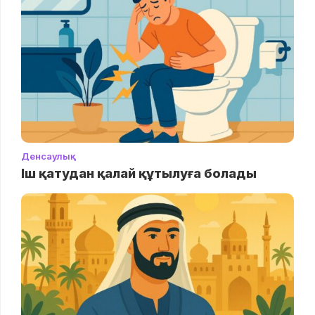
Денсаулық
Іш қатудан қалай құтылуға болады