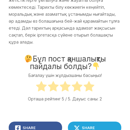
жетістіктерге ұмтылуға және жауапты болуға
көмектеседі. Тарихты білу көкжиегін кеңейтіп,
моральдық және азаматтық ұстанымды нығайтады,
әр адамды өз болашағына бей-жай қарамайтын тұлға
етеді. Дәл тарихтың арқасында адамзат жақсысын
сақтап, берік іргетасқа сүйене отырып болашақты
құра алады.
Бұл пост қаншалықты
пайдалы болды?
Бағалау үшін жұлдызшаны басыңыз!
Орташа рейтинг
5
/ 5. Дауыс саны:
2
SHARE
SHARE