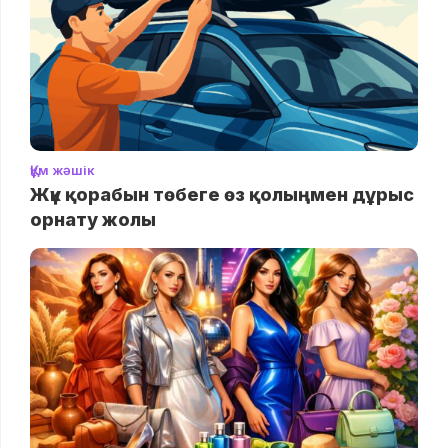
Құм жәшік
Жүк қорабын төбеге өз қолыңмен дұрыс
орнату жолы