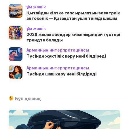
Құм жәшік
Қытайдан кілтке тапсырылатын электрлік
автокөлік — Қазақстан үшін тиімді шешім
Құм жәшік
2026 жылы әйелдер киімінің қандай түстері
трендте болады
Арманның интерпретациясы
Түсінде жүктілік көру нені білдіреді
Арманның интерпретациясы
Түсінде шаш көру нені білдіреді
Бұл қызық