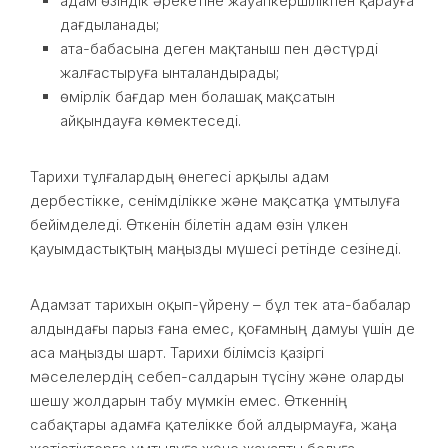
адам өзіндік әрекетіне жауапкершілікпен қарауға
дағдыланады;
ата-бабасына деген мақтаныш пен дәстүрді
жалғастыруға ынталандырады;
өмірлік бағдар мен болашақ мақсатын
айқындауға көмектеседі.
Тарихи тұлғалардың өнегесі арқылы адам
дербестікке, сенімділікке және мақсатқа ұмтылуға
бейімделеді. Өткенін білетін адам өзін үлкен
қауымдастықтың маңызды мүшесі ретінде сезінеді.
Адамзат тарихын оқып-үйрену – бұл тек ата-бабалар
алдындағы парыз ғана емес, қоғамның дамуы үшін де
аса маңызды шарт. Тарихи білімсіз қазіргі
мәселелердің себеп-салдарын түсіну және оларды
шешу жолдарын табу мүмкін емес. Өткеннің
сабақтары адамға қателікке бой алдырмауға, жаңа