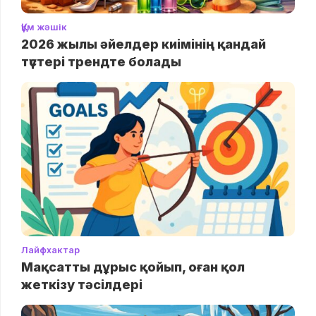
Құм жәшік
2026 жылы әйелдер киімінің қандай
түстері трендте болады
Лайфхактар
Мақсатты дұрыс қойып, оған қол
жеткізу тәсілдері