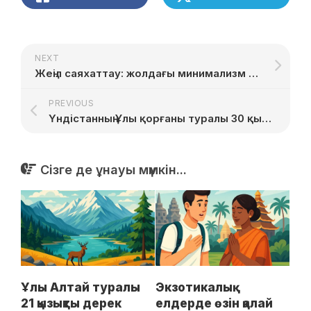
NEXT
Жеңіл саяхаттау: жолдағы минимализм құпиялары
PREVIOUS
Үндістанның Ұлы қорғаны туралы 30 қызықты дерек
Сізге де ұнауы мүмкін...
Ұлы Алтай туралы
Экзотикалық
21 қызықты дерек
елдерде өзін қалай