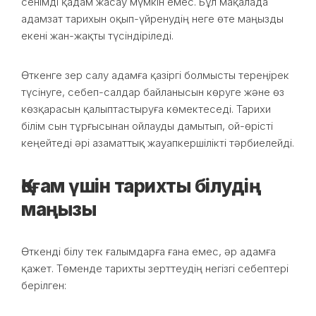
сенімді қадам жасау мүмкін емес. Бұл мақалада
адамзат тарихын оқып-үйренудің неге өте маңызды
екені жан-жақты түсіндіріледі.
Өткенге зер салу адамға қазіргі болмысты тереңірек
түсінуге, себеп-салдар байланысын көруге және өз
көзқарасын қалыптастыруға көмектеседі. Тарихи
білім сын тұрғысынан ойлауды дамытып, ой-өрісті
кеңейтеді әрі азаматтық жауапкершілікті тәрбиелейді.
Қоғам үшін тарихты білудің
маңызы
Өткенді білу тек ғалымдарға ғана емес, әр адамға
қажет. Төменде тарихты зерттеудің негізгі себептері
берілген: