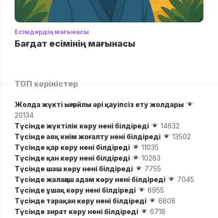
Есімдердің мағынасы
Бағдат есімінің мағынасы
ТОП көріністер
Жолда жүктi ыңғайлы әрі қауіпсіз ету жолдары
20134
Түсінде жүктілік көру нені білдіреді
14632
Түсінде аяқ киім жоғалту нені білдіреді
13502
Түсінде қар көру нені білдіреді
11035
Түсінде қан көру нені білдіреді
10283
Түсінде шаш көру нені білдіреді
7755
Түсінде жалаңаш адам көру нені білдіреді
7045
Түсінде ұшақ көру нені білдіреді
6955
Түсінде тарақан көру нені білдіреді
6808
Түсінде зират көру нені білдіреді
6718