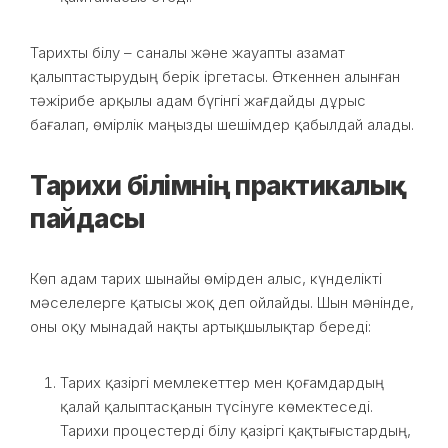
Тарихты білу – саналы және жауапты азамат
қалыптастырудың берік іргетасы. Өткеннен алынған
тәжірибе арқылы адам бүгінгі жағдайды дұрыс
бағалап, өмірлік маңызды шешімдер қабылдай алады.
Тарихи білімнің практикалық
пайдасы
Көп адам тарих шынайы өмірден алыс, күнделікті
мәселелерге қатысы жоқ деп ойлайды. Шын мәнінде,
оны оқу мынадай нақты артықшылықтар береді:
Тарих қазіргі мемлекеттер мен қоғамдардың
қалай қалыптасқанын түсінуге көмектеседі.
Тарихи процестерді білу қазіргі қақтығыстардың,