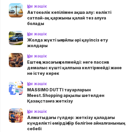
Құм жәшік
Автокөлік кепілімен ақша алу: көлікті
сатпай-ақ қаржыны қалай тез алуға
болады
Құм жәшік
Жолда жүктi ыңғайлы әрі қауіпсіз ету
жолдары
Құм жәшік
Ештеңе жасағың келмейді: неге пассив
демалыс күшті қалпына келтірмейді және
не істеу керек
Құм жәшік
MASSIMO DUTTI тауарларын
Meest.Shopping арқылы шетелден
Қазақстанға жеткізу
Құм жәшік
Алматыдағы гүлдер: жеткізу қаладағы
күнделікті өмірдің бір бөлігіне айналғанының
себебі