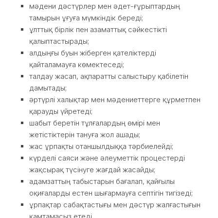
мәдени дәстүрлер мен әдет-ғұрыптардың
тамырын ұғуға мүмкіндік береді;
ұлттық бірлік пен азаматтық сәйкестікті
қалыптастырады;
алдыңғы буын жіберген қателіктерді
қайталамауға көмектеседі;
талдау жасап, ақпаратты салыстыру қабілетін
дамытады;
әртүрлі халықтар мен мәдениеттерге құрметпен
қарауды үйретеді;
шабыт беретін тұлғалардың өмірі мен
жетістіктерін тануға жол ашады;
жас ұрпақты отаншылдыққа тәрбиелейді;
күрделі саяси және әлеуметтік процестерді
жақсырақ түсінуге жағдай жасайды;
адамзаттың табыстарын бағалап, қайғылы
оқиғаларды естен шығармауға септігін тигізеді;
ұрпақтар сабақтастығы мен дәстүр жалғастығын
қамтамасыз етеді.