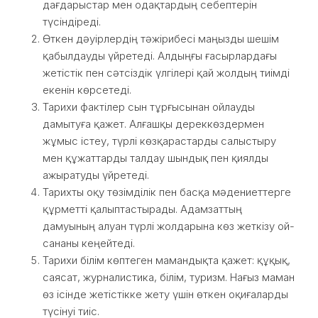
дағдарыстар мен одақтардың себептерін
түсіндіреді.
Өткен дәуірлердің тәжірибесі маңызды шешім
қабылдауды үйретеді. Алдыңғы ғасырлардағы
жетістік пен сәтсіздік үлгілері қай жолдың тиімді
екенін көрсетеді.
Тарихи фактілер сын тұрғысынан ойлауды
дамытуға қажет. Алғашқы дереккөздермен
жұмыс істеу, түрлі көзқарастарды салыстыру
мен құжаттарды талдау шындық пен қиялды
ажыратуды үйретеді.
Тарихты оқу төзімділік пен басқа мәдениеттерге
құрметті қалыптастырады. Адамзаттың
дамуының алуан түрлі жолдарына көз жеткізу ой-
сананы кеңейтеді.
Тарихи білім көптеген мамандықта қажет: құқық,
саясат, журналистика, білім, туризм. Нағыз маман
өз ісінде жетістікке жету үшін өткен оқиғаларды
түсінуі тиіс.