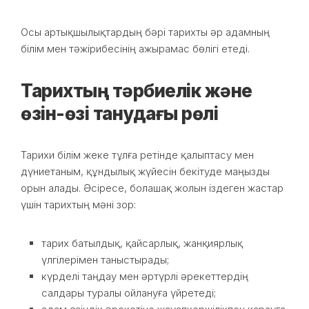
Осы артықшылықтардың бәрі тарихты әр адамның
білім мен тәжірибесінің ажырамас бөлігі етеді.
Тарихтың тәрбиелік және
өзін-өзі танудағы рөлі
Тарихи білім жеке тұлға ретінде қалыптасу мен
дүниетаным, құндылық жүйесін бекітуде маңызды
орын алады. Әсіресе, болашақ жолын іздеген жастар
үшін тарихтың мәні зор:
тарих батылдық, қайсарлық, жанқиярлық
үлгілерімен таныстырады;
күрделі таңдау мен әртүрлі әрекеттердің
салдары туралы ойлануға үйретеді;