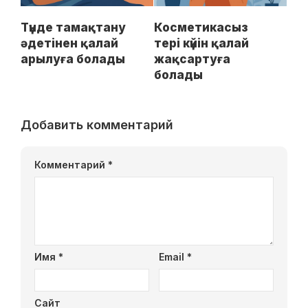
Түнде тамақтану
Косметикасыз
әдетінен қалай
тері күйін қалай
арылуға болады
жақсартуға
болады
Добавить комментарий
Комментарий
*
Имя
*
Email
*
Сайт