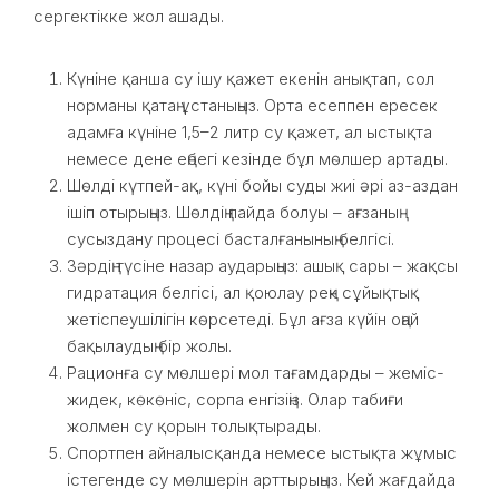
сергектікке жол ашады.
Күніне қанша су ішу қажет екенін анықтап, сол
норманы қатаң ұстаныңыз. Орта есеппен ересек
адамға күніне 1,5–2 литр су қажет, ал ыстықта
немесе дене еңбегі кезінде бұл мөлшер артады.
Шөлді күтпей-ақ, күні бойы суды жиі әрі аз-аздан
ішіп отырыңыз. Шөлдің пайда болуы – ағзаның
сусыздану процесі басталғанының белгісі.
Зәрдің түсіне назар аударыңыз: ашық сары – жақсы
гидратация белгісі, ал қоюлау реңк сұйықтық
жетіспеушілігін көрсетеді. Бұл ағза күйін оңай
бақылаудың бір жолы.
Рационға су мөлшері мол тағамдарды – жеміс-
жидек, көкөніс, сорпа енгізіңіз. Олар табиғи
жолмен су қорын толықтырады.
Спортпен айналысқанда немесе ыстықта жұмыс
істегенде су мөлшерін арттырыңыз. Кей жағдайда