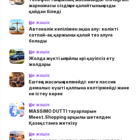
жарнамасы сіздің не қалайтыныңызды
қайдан біледі
Құм жәшік
Автокөлік кепілімен ақша алу: көлікті
сатпай-ақ қаржыны қалай тез алуға
болады
Құм жәшік
Жолда жүктi ыңғайлы әрі қауіпсіз ету
жолдары
Құм жәшік
Ештеңе жасағың келмейді: неге пассив
демалыс күшті қалпына келтірмейді және
не істеу керек
Құм жәшік
MASSIMO DUTTI тауарларын
Meest.Shopping арқылы шетелден
Қазақстанға жеткізу
Құм жәшік