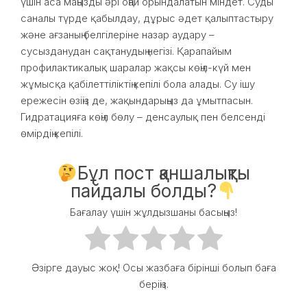
үшін аса маңызды әрі оңай орындалатын міндет. Суды
саналы түрде қабылдау, дұрыс әдет қалыптастыру
және ағзаның белгілеріне назар аудару –
сусызданудан сақтанудың негізі. Қарапайым
профилактикалық шаралар жақсы көңіл-күй мен
жұмысқа қабілеттіліктің кепілі бола алады. Су ішу
ережесін өзіңіз де, жақындарыңыз да ұмытпасын.
Гидратацияға көңіл бөлу – денсаулық пен белсенді
өмірдің кепілі.
Бұл пост қаншалықты
пайдалы болды?
Бағалау үшін жұлдызшаны басыңыз!
Әзірге дауыс жоқ! Осы жазбаға бірінші болып баға
беріңіз.