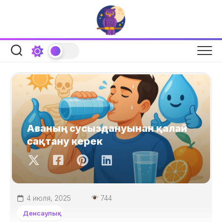
Skip
to
content
Ағзаның сусыздануынан қалай
сақтану керек
4 июля, 2025
744
Денсаулық