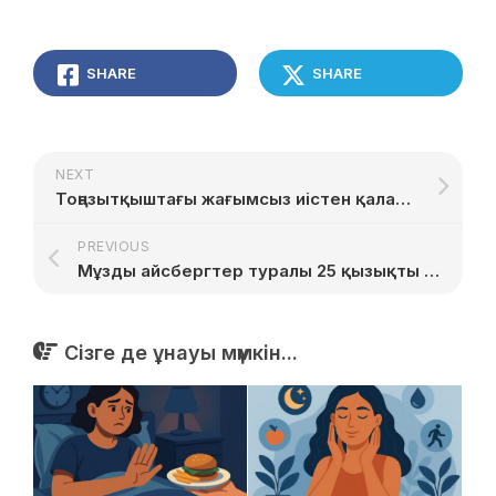
SHARE
SHARE
NEXT
Тоңазытқыштағы жағымсыз иістен қалай құтылуға болады
PREVIOUS
Мұзды айсбергтер туралы 25 қызықты дерек
Сізге де ұнауы мүмкін...