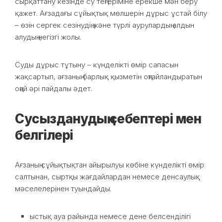
сырқаттану кезінде су теңгеріміне ерекше мән беру
қажет. Ағзадағы сұйықтық мөлшерін дұрыс ұстай білу
– өзін сергек сезінудің және түрлі аурулардың алдын
алудың негізгі жолы.
Суды дұрыс тұтыну – күнделікті өмір сапасын
жақсартып, ағзаның барлық қызметін оңтайландыратын
оңай әрі пайдалы әдет.
Сусызданудың себептері мен
белгілері
Ағзаның сұйықтықтан айырылуы көбіне күнделікті өмір
салтынан, сыртқы жағдайлардан немесе денсаулық
мәселелерінен туындайды.
ыстық ауа райында немесе дене белсенділігі