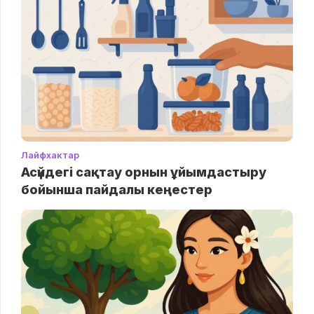
Лайфхактар
Асүйдегі сақтау орнын ұйымдастыру
бойынша пайдалы кеңестер