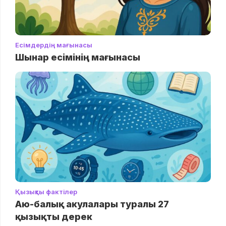
Есімдердің мағынасы
Шынар есімінің мағынасы
Қызықты фактілер
Аю-балық акулалары туралы 27
қызықты дерек