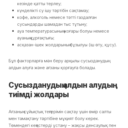
кезінде қатты терлеу;
күнделікті су ішу тәртібін сақтамау;
кофе, алкоголь немесе тәтті газдалған
сусындарды шамадан тыс тұтыну;
ауа температурасының жоғары болуы немесе
ауаның құрғақтығы;
асқазан-ішек жолдарының бұзылуы (іш өту, құсу).
Бұл факторларға мән беру арқылы сусызданудың
алдын алуға және ағзаны қорғауға болады.
Сусызданудың алдын алудың
тиімді жолдары
Ағзаның сұйықтық теңгерімін сақтау үшін өмір салты
мен тамақтану тәртібіне мұқият болу керек.
Төмендегі кеңестерді ұстану – жақсы денсаулық пен