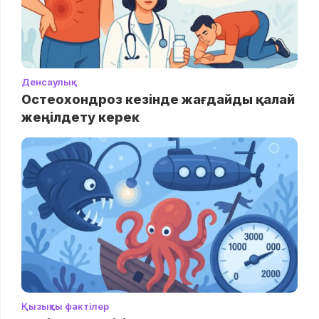
Денсаулық
Остеохондроз кезінде жағдайды қалай
жеңілдету керек
Қызықты фактілер