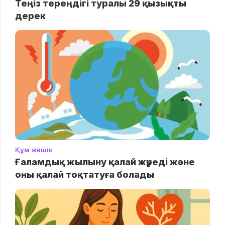
Теңіз тереңдігі туралы 29 қызықты
дерек
Құм жәшік
Ғаламдық жылыну қалай жүреді және
оны қалай тоқтатуға болады