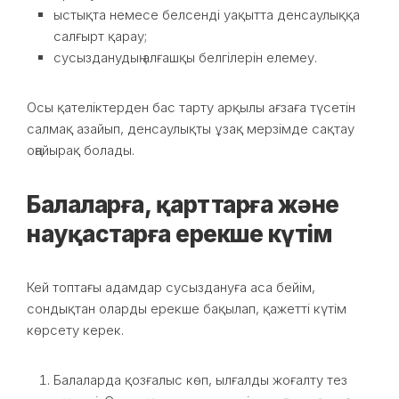
ыстықта немесе белсенді уақытта денсаулыққа
салғырт қарау;
сусызданудың алғашқы белгілерін елемеу.
Осы қателіктерден бас тарту арқылы ағзаға түсетін
салмақ азайып, денсаулықты ұзақ мерзімде сақтау
оңайырақ болады.
Балаларға, қарттарға және
науқастарға ерекше күтім
Кей топтағы адамдар сусыздануға аса бейім,
сондықтан оларды ерекше бақылап, қажетті күтім
көрсету керек.
Балаларда қозғалыс көп, ылғалды жоғалту тез