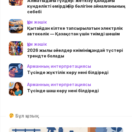
Алматыдағы гүлдер: жеткізу қаладағы
күнделікті өмірдің бір бөлігіне айналғанының
себебі
Құм жәшік
Қытайдан кілтке тапсырылатын электрлік
автокөлік — Қазақстан үшін тиімді шешім
Құм жәшік
2026 жылы әйелдер киімінің қандай түстері
трендте болады
Арманның интерпретациясы
Түсінде жүктілік көру нені білдіреді
Арманның интерпретациясы
Түсінде шаш көру нені білдіреді
Бұл қызық