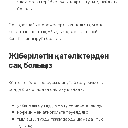
электролиттері бар сусындарды тұтыну пайдалы
болады.
Осы қарапайым ережелерді күнделікті өмірде
қолданып, ағзаның сұйықтық қажеттілігін оңай
қанағаттандыруға болады.
Жіберілетін қателіктерден
сақ болыңыз
Көптеген әдеттер сусыздануға әкелуі мүмкін,
сондықтан олардан сақтану маңызды.
уақытылы су ішуді ұмыту немесе елемеу;
кофеин мен алкогольге тәуелділік;
тым ащы, тұзды тағамдарды шамадан тыс
тұтыну;