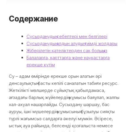
Содержание
Сусызданудың себептері мен белгілері
Сусызданудың алдын алудың тиімді жолдары
Жіберілетін қателіктерден сақ болыңыз
Балаларға, қарттарға және науқастарға
ерекше күтім
Су – адам өмірінде ерекше орын алатын әрі
денсаулықтың басты кепілі саналатын табиғи ресурс.
Жеткілікті мөлшерде сұйықтық қабылдамаса,
ағзадағы барлық жүйелердің жұмысы баяулап, жалпы
хал-ахуал нашарлайды. Сусыздану шаршау, бас
ауруы, ішкі мүшелердің жұмысының бұзылуы сияқты
түрлі жағымсыз салдарға әкелуі мүмкін. Әсіресе,
ыстық ауа райында, белсенді қозғалыста немесе