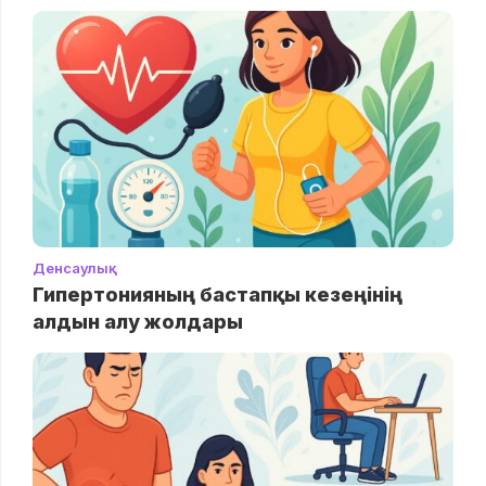
Денсаулық
Гипертонияның бастапқы кезеңінің
алдын алу жолдары