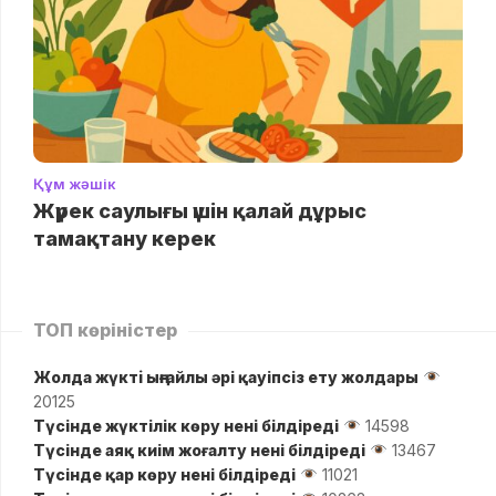
Құм жәшік
Жүрек саулығы үшін қалай дұрыс
тамақтану керек
ТОП көріністер
Жолда жүктi ыңғайлы әрі қауіпсіз ету жолдары
20125
Түсінде жүктілік көру нені білдіреді
14598
Түсінде аяқ киім жоғалту нені білдіреді
13467
Түсінде қар көру нені білдіреді
11021