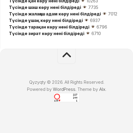
Түсінде қан көру нені білдіреді
10263
Түсінде шаш көру нені білдіреді
7735
Түсінде жалаңаш адам көру нені білдіреді
7012
Түсінде ұшақ көру нені білдіреді
6937
Түсінде тарақан көру нені білдіреді
6796
Түсінде зират көру нені білдіреді
6710
Qyzyqty © 2026. All Rights Reserved.
Powered by
WordPress
. Theme by
Alx
.