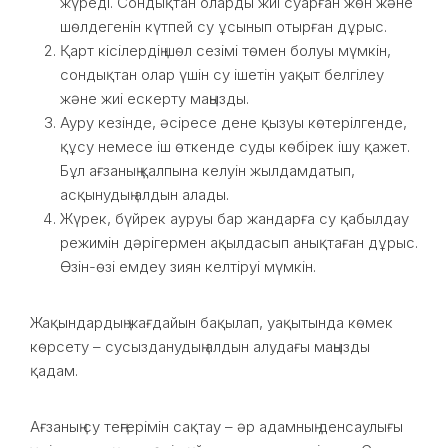
жүреді. Сондықтан оларды жиі суарған жөн және
шөлдегенін күтпей су ұсынып отырған дұрыс.
Қарт кісілердің шөл сезімі төмен болуы мүмкін,
сондықтан олар үшін су ішетін уақыт белгілеу
және жиі ескерту маңызды.
Ауру кезінде, әсіресе дене қызуы көтерілгенде,
құсу немесе іш өткенде суды көбірек ішу қажет.
Бұл ағзаның қалпына келуін жылдамдатып,
асқынудың алдын алады.
Жүрек, бүйрек ауруы бар жандарға су қабылдау
режимін дәрігермен ақылдасып анықтаған дұрыс.
Өзін-өзі емдеу зиян келтіруі мүмкін.
Жақындардың жағдайын бақылап, уақытында көмек
көрсету – сусызданудың алдын алудағы маңызды
қадам.
Ағзаның су теңгерімін сақтау – әр адамның денсаулығы