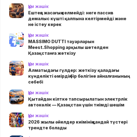
Құм жәшік
Ештеңе жасағың келмейді: неге пассив
демалыс күшті қалпына келтірмейді және
не істеу керек
Құм жәшік
MASSIMO DUTTI тауарларын
Meest.Shopping арқылы шетелден
Қазақстанға жеткізу
Құм жәшік
Алматыдағы гүлдер: жеткізу қаладағы
күнделікті өмірдің бір бөлігіне айналғанының
себебі
Құм жәшік
Қытайдан кілтке тапсырылатын электрлік
автокөлік — Қазақстан үшін тиімді шешім
Құм жәшік
2026 жылы әйелдер киімінің қандай түстері
трендте болады