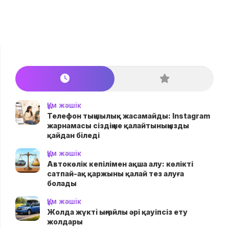
Құм жәшік
Телефон тыңшылық жасамайды: Instagram
жарнамасы сіздің не қалайтыныңызды
қайдан біледі
Құм жәшік
Автокөлік кепілімен ақша алу: көлікті
сатпай-ақ қаржыны қалай тез алуға
болады
Құм жәшік
Жолда жүктi ыңғайлы әрі қауіпсіз ету
жолдары