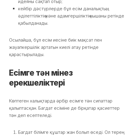
идеяны сақтап отыр;
кейбір дәстүрлерде бұл есім даналықтың,
әділеттіліктің және адамгершіліктің нышаны ретінде
қабылданады.
Осылайша, бұл есім иесіне биік мақсат пен
жауапкершілік артатын киелі атау ретінде
қарастырылады.
Есімге тән мінез
ерекшеліктері
Көптеген халықтарда әрбір есімге тән сипаттар
қалыптасқан. Багдат есіміне де бірқатар қасиеттер
тән деп есептеледі.
Багдат білімге құштар жан болып өседі. Ол терең