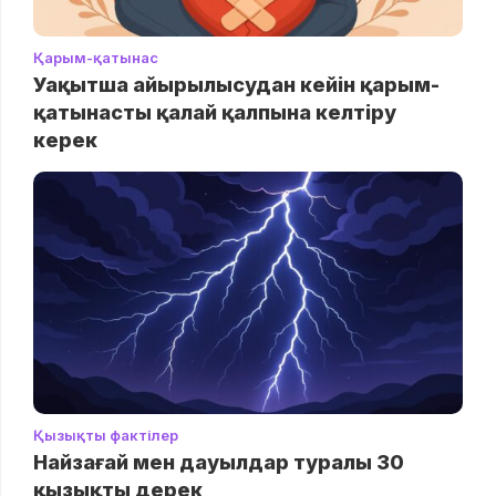
Қарым-қатынас
Уақытша айырылысудан кейін қарым-
қатынасты қалай қалпына келтіру
керек
Қызықты фактілер
Найзағай мен дауылдар туралы 30
қызықты дерек