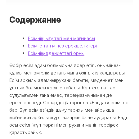
Содержание
Есімнің шығу тегі мен мағынасы
Есімге тән мінез ерекшеліктері
Есімнің мәдениеттегі орны
Әрбір есім адам болмысына әсер етіп, оның мінез-
құлқы мен өмірлік ұстанымына өзіндік із қалдырады.
Есім арқылы адамның рухани бағыты, мәдениеті мен
ұлттық болмысы көрініс табады. Көптеген аттар
сұлулығымен ғана емес, терең мазмұнымен де
ерекшеленеді. Солардың қатарында «Багдат» есімі де
бар. Бұл есім өзіндік шығу тарихы мен айрықша
мағынасы арқылы жұрт назарын өзіне аударады. Енді
осы есімнің түп-төркіні мен рухани мәнін тереңірек
қарастырайық.