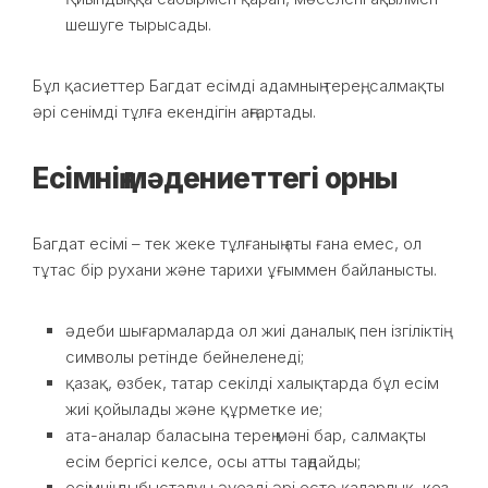
шешуге тырысады.
Бұл қасиеттер Багдат есімді адамның терең, салмақты
әрі сенімді тұлға екендігін аңғартады.
Есімнің мәдениеттегі орны
Багдат есімі – тек жеке тұлғаның аты ғана емес, ол
тұтас бір рухани және тарихи ұғыммен байланысты.
әдеби шығармаларда ол жиі даналық пен ізгіліктің
символы ретінде бейнеленеді;
қазақ, өзбек, татар секілді халықтарда бұл есім
жиі қойылады және құрметке ие;
ата-аналар баласына терең мәні бар, салмақты
есім бергісі келсе, осы атты таңдайды;
есімнің дыбысталуы әуезді әрі есте қаларлық, кез