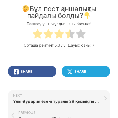
Бұл пост қаншалықты
пайдалы болды?
Бағалау үшін жұлдызшаны басыңыз!
Орташа рейтинг
3.3
/ 5. Дауыс саны:
7
SHARE
SHARE
NEXT
Ұлы Әмудария өзені туралы 28 қызықты дерек
PREVIOUS