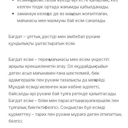
келген тілдік ортада жағымды қабылданады;
заманауи кезеңде де өз маңызын жоғалтпаған,
мағынасы мен мазмұны бай есім саналады.
Багдат – ұлттық дәстүр мен әмбебап рухани
құндылықты ұштастыратын есім.
Багдат есімі – терең мағынасы мен әсем үндестігі
арқылы ерекшеленетін атау. Ол «құдайдың сыйы»
деген асыл мағынамен ғана шектелмей, биік
адамгершілік пен рухани тазалықты да меңзейді.
Мұндай есімді иеленген жан көбіне әділетті,
байсалды әрі рухани бай тұлға ретінде қалыптасады.
Багдат есімі – білім мен парасаттың, жауапкершілік пен
тұлғалық биіктіктің белгісі. Сондықтан бұл есімді
құрметтеу – тарих пен рухани мұраға деген ілтипаттың
белгісі.