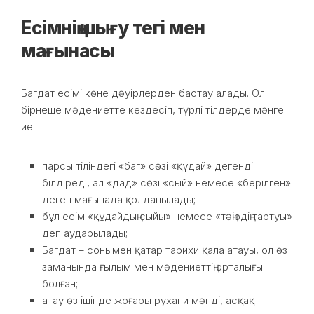
Есімнің шығу тегі мен
мағынасы
Багдат есімі көне дәуірлерден бастау алады. Ол
бірнеше мәдениетте кездесіп, түрлі тілдерде мәнге
ие.
парсы тіліндегі «баг» сөзі «құдай» дегенді
білдіреді, ал «дад» сөзі «сый» немесе «берілген»
деген мағынада қолданылады;
бұл есім «құдайдың сыйы» немесе «тәңірдің тартуы»
деп аударылады;
Багдат – сонымен қатар тарихи қала атауы, ол өз
заманында ғылым мен мәдениеттің орталығы
болған;
атау өз ішінде жоғары рухани мәнді, асқақ