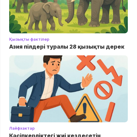
Қызықты фактілер
Азия пілдері туралы 28 қызықты дерек
Лайфхактар
Кәсіпкерліктегі жиі кездесетін