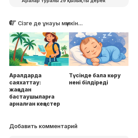
Аралар туралы 29 қызықты дерек
Сізге де ұнауы мүмкін...
Аралдарда
Түсінде бала көру
саяхаттау:
нені білдіреді
жаңадан
бастаушыларға
арналған кеңестер
Добавить комментарий