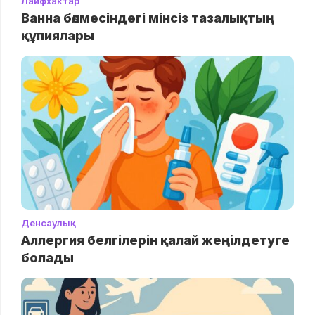
Лайфхактар
Ванна бөлмесіндегі мінсіз тазалықтың
құпиялары
Денсаулық
Аллергия белгілерін қалай жеңілдетуге
болады