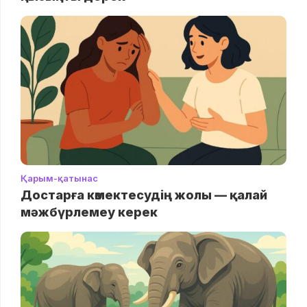
Қарым-қатынас
Достарға көмектесудің жолы — қалай
мәжбүрлемеу керек