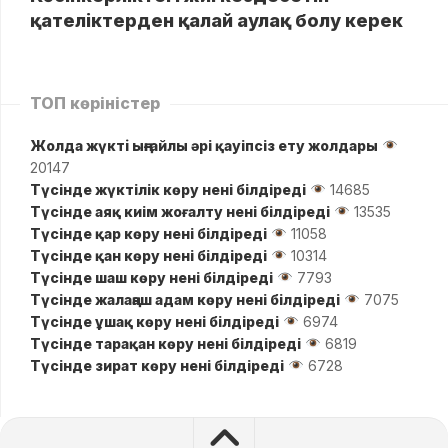
қателіктерден қалай аулақ болу керек
ТОП көріністер
Жолда жүктi ыңғайлы әрі қауіпсіз ету жолдары
20147
Түсінде жүктілік көру нені білдіреді
14685
Түсінде аяқ киім жоғалту нені білдіреді
13535
Түсінде қар көру нені білдіреді
11058
Түсінде қан көру нені білдіреді
10314
Түсінде шаш көру нені білдіреді
7793
Түсінде жалаңаш адам көру нені білдіреді
7075
Түсінде ұшақ көру нені білдіреді
6974
Түсінде тарақан көру нені білдіреді
6819
Түсінде зират көру нені білдіреді
6728