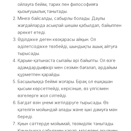
ойлауға бейім, тарих пен философияға
қызығушылық танытады.
Мінезі байсалды, сабырлы болады. Даулы
жағдайларда асықпай шешім қабылдап, байыппен
әрекет етеді.
Әділдікке деген көзқарасы айқын. Ол
әділетсіздікке төзбейді, шындықты ашық айтуға
тырысады.
Қарым-қатынаста сыпайы әрі байыпты. Ол өзге
адамдардың пікірі мен сезімін бағалап, әрдайым
құрметпен қарайды.
Басшылыққа бейімі жоғары. Бірақ ол ешқашан
қысым көрсетпейді, керісінше, өз үлгісімен
өзгелерге жол сілтейді.
Багдат өзін үнемі жетілдіруге тырысады. Өз
қателігін мойындай алады және ішкі дамуға мән
береді.
Қиын сәттерде мойымай, төзімділік танытады.
Қиындыққа сабырмен қарап, мәселені ақылмен