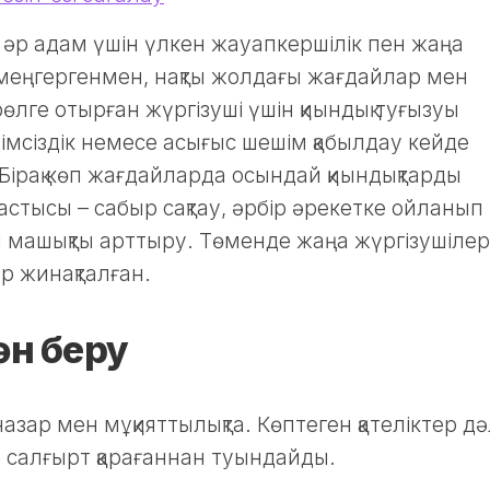
 – әр адам үшін үлкен жауапкершілік пен жаңа
 меңгергенмен, нақты жолдағы жағдайлар мен
өлге отырған жүргізуші үшін қиындық туғызуы
імсіздік немесе асығыс шешім қабылдау кейде
і. Бірақ көп жағдайларда осындай қиындықтарды
стысы – сабыр сақтау, әрбір әрекетке ойланып
ы машықты арттыру. Төменде жаңа жүргізушілер
р жинақталған.
ән беру
– назар мен мұқияттылықта. Көптеген қателіктер д
 салғырт қарағаннан туындайды.