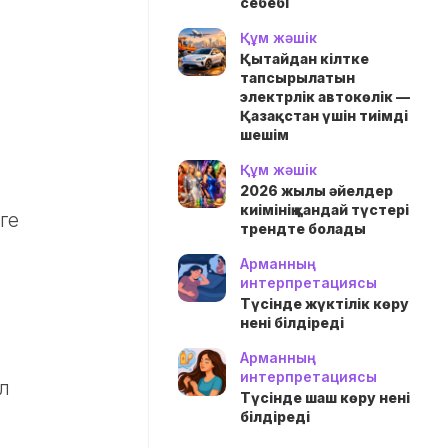
себебі
Құм жәшік
Қытайдан кілтке
тапсырылатын
электрлік автокөлік —
Қазақстан үшін тиімді
шешім
Құм жәшік
2026 жылы әйелдер
киімінің қандай түстері
ге
трендте болады
Арманның
интерпретациясы
Түсінде жүктілік көру
нені білдіреді
Арманның
интерпретациясы
әл
Түсінде шаш көру нені
білдіреді