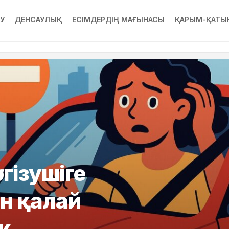
РУ
ДЕНСАУЛЫҚ
ЕСІМДЕРДІҢ МАҒЫНАСЫ
ҚАРЫМ-ҚАТЫ
гізушіге
н қалай
к