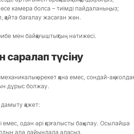
есе камера болса – тиімді пайдаланыңыз;
п, қайта бағалау жасаған жөн.
ірибе мен байқағыштықтың нәтижесі.
н саралап түсіну
л механикалық әрекет қана емес, сондай-ақ жолда
сын дұрыс болжау.
дамыту қажет:
і емес, одан әрі қозғалысты бақылау. Осылайша
алдын ала дайындала аласыз.