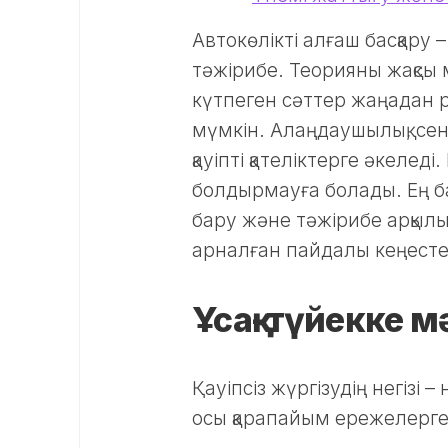
Автокөлікті алғаш басқару
тәжірибе. Теорияны жақсы
күтпеген сәттер жаңадан р
мүмкін. Алаңдаушылық, сен
қауіпті қателіктерге әкелед
болдырмауға болады. Ең ба
бару және тәжірибе арқыл
арналған пайдалы кеңесте
Ұсақ-түйекке м
Қауіпсіз жүргізудің негізі 
осы қарапайым ережелерге