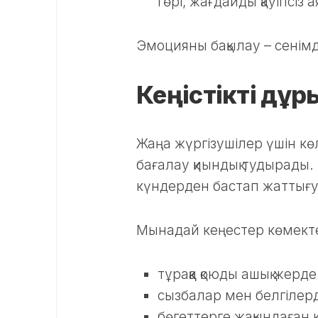
гөрі, жағдайды қауіпсіз 
Эмоцияны бақылау – сенімді 
Кеңістікті дұр
Жаңа жүргізушілер үшін көл
бағалау қиындық тудырады. 
күндерден бастап жаттығу 
Мынадай кеңестер көмекте
тұраққа қоюды ашық жерде
сызбалар мен белгілерд
бөгеттерге жақындаған 