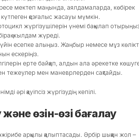
іресе мектеп маңында, аялдамаларда, көбірек
күтпеген қозғалыс жасауы мүмкін.
тоцикл жүргізушілерін үнемі бақылап отырыңыз
бірақ жылдам жүреді.
үйін есепке алыңыз. Жаңбыр немесе мұз көлікт
ын ескеріңіз.
ілерін ерте байқап, алдын ала әрекетке көшуг
ен тежеулер мен маневрлерден сақтайды.
мді әрі қауіпсіз жүргізудің кепілі.
және өзін-өзі бағалау
әжірибе арқылы қалыптасады. Әрбір шыққан жол –