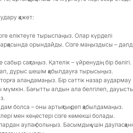
удару қажет:
рге еліктеуге тырыспаңыз. Олар күрделі
арқасында орындайды. Сізге маңыздысы – дәлд
 сабыр сақтаңыз. Қателік – үйренудің бір бөлігі.
тап, дұрыс шешім қабылдауға тырысыңыз.
торға алаңдамаңыз. Бір сәттік назар аудармау
уы мүмкін. Бағытты алдын ала белгілеп, дауысты
з.
дам болса – оны артықтық деп қабылдамаңыз.
лері мен кеңестері сізге көмекші болады.
ардан аулақ болыңыз. Басымдық үшін дауласқан