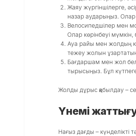
Жаяу жүргіншілерге, әс
назар аударыңыз. Олар 
Велосипедшілер мен мо
Олар көрінбеуі мүмкін, 
Ауа райы мен жолдың к
тежеу жолын ұзартатын
Бағдаршам мен жол белг
тырысыңыз. Бұл күтпег
Жолды дұрыс қабылдау – сені
Үнемі жаттығу 
Нағыз дағды – күнделікті т