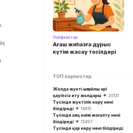
.
Лайфхактар
ің
Ағаш жиһазға дұрыс
күтім жасау тәсілдері
е
ТОП көріністер
Жолда жүктi ыңғайлы әрі
қауіпсіз ету жолдары
20131
Түсінде жүктілік көру нені
білдіреді
14615
Түсінде аяқ киім жоғалту нені
білдіреді
13497
Түсінде қар көру нені білдіреді