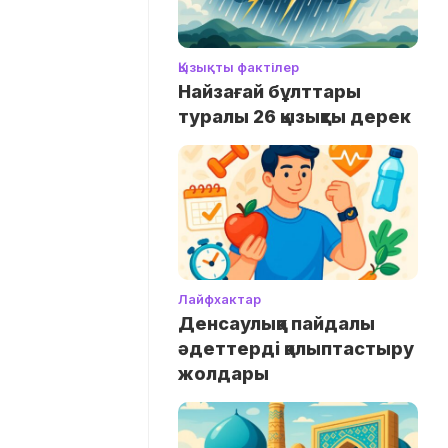
Қызықты фактілер
Найзағай бұлттары
туралы 26 қызықты дерек
Лайфхактар
Денсаулыққа пайдалы
әдеттерді қалыптастыру
жолдары