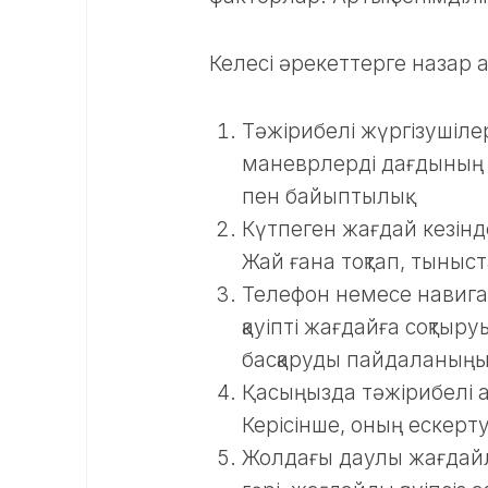
Келесі әрекеттерге назар а
Тәжірибелі жүргізушіле
маневрлерді дағдының 
пен байыптылық.
Күтпеген жағдай кезінде
Жай ғана тоқтап, тыныс
Телефон немесе навига
қауіпті жағдайға соқтыр
басқаруды пайдаланыңы
Қасыңызда тәжірибелі а
Керісінше, оның ескерту
Жолдағы даулы жағдайл