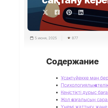
5 июня, 2025
877
Содержание
Ұсақ-түйекке мән бе
Психологиялық қателі
Кеңістікті дұрыс бағ
Жол қозғалысын сара
Үнемі жаттығу және 