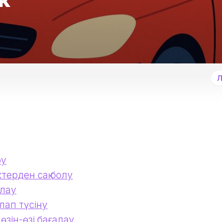
Л
ру
ктерден сақ болу
алау
лап түсіну
өзін-өзі бағалау