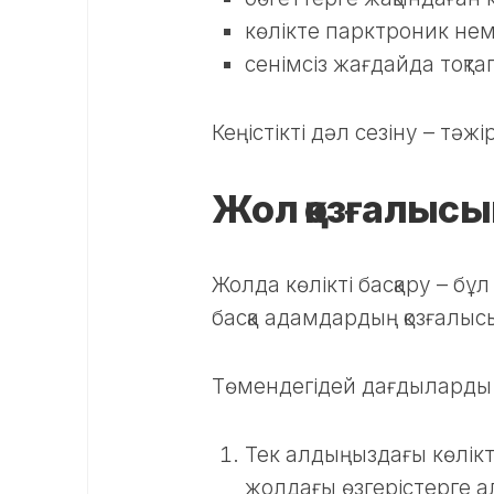
көлікте парктроник нем
сенімсіз жағдайда тоқта
Кеңістікті дәл сезіну – тәж
Жол қозғалысы
Жолда көлікті басқару – бұ
басқа адамдардың қозғалы
Төмендегідей дағдыларды 
Тек алдыңыздағы көлікт
жолдағы өзгерістерге 