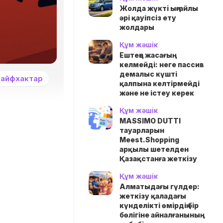
Жолда жүктi ыңғайлы
әрі қауіпсіз ету
жолдары
Құм жәшік
Ештеңе жасағың
келмейді: неге пассив
демалыс күшті
айфхактар
қалпына келтірмейді
және не істеу керек
Құм жәшік
MASSIMO DUTTI
тауарларын
Meest.Shopping
арқылы шетелден
Қазақстанға жеткізу
Құм жәшік
Алматыдағы гүлдер:
жеткізу қаладағы
күнделікті өмірдің бір
бөлігіне айналғанының