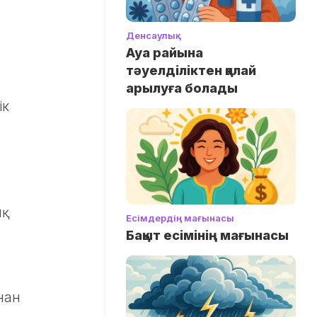
Денсаулық
Ауа райына
тәуелділіктен қалай
арылуға болады
ік
қ
Есімдердің мағынасы
Бақыт есімінің мағынасы
нан