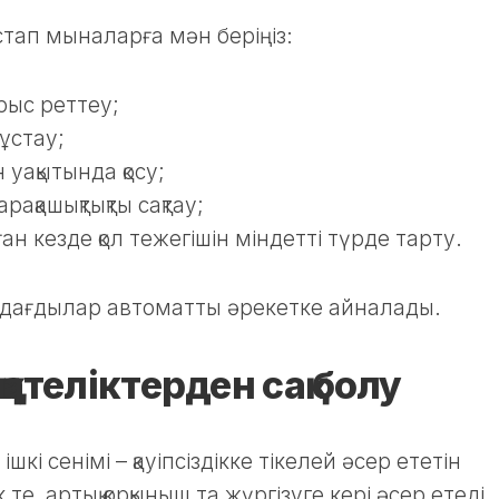
стап мыналарға мән беріңіз:
рыс реттеу;
 ұстау;
 уақытында қосу;
ақашықтықты сақтау;
ған кезде қол тежегішін міндетті түрде тарту.
 дағдылар автоматты әрекетке айналады.
қателіктерден сақ болу
ішкі сенімі – қауіпсіздікке тікелей әсер ететін
 те, артық қорқыныш та жүргізуге кері әсер етеді.