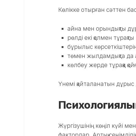
Көлікке отырған сәттен ба
айна мен орындықты дұ
рөлді екі қолмен тұрақты
бұрылыс көрсеткіштерін
төмен жылдамдықта да ар
көлбеу жерде тұраққа қой
Үнемі қайталанатын дұрыс
Психологиялық 
Жүргізушінің көңіл күйі мен 
факторлар. Артық сенімділік