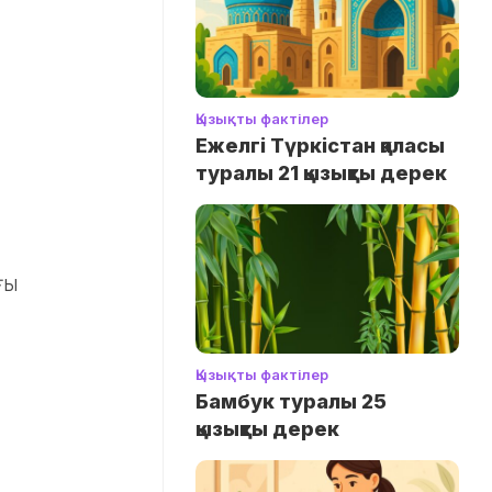
Қызықты фактілер
Ежелгі Түркістан қаласы
туралы 21 қызықты дерек
ғы
Қызықты фактілер
Бамбук туралы 25
қызықты дерек