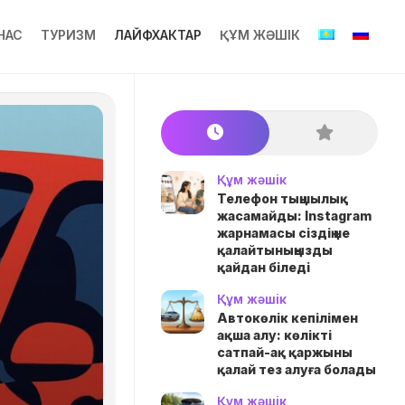
НАС
ТУРИЗМ
ЛАЙФХАКТАР
ҚҰМ ЖӘШІК
Құм жәшік
Телефон тыңшылық
жасамайды: Instagram
жарнамасы сіздің не
қалайтыныңызды
қайдан біледі
Құм жәшік
Автокөлік кепілімен
ақша алу: көлікті
сатпай-ақ қаржыны
қалай тез алуға болады
Құм жәшік