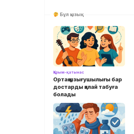
Бұл қызық
Қарым-қатынас
Ортақ қызығушылығы бар
достарды қалай табуға
болады