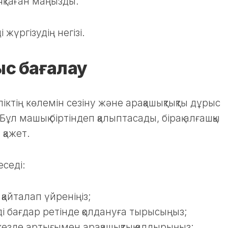
аяқтаған маңызды.
жүргізудің негізі.
ыс бағалау
іктің көлемін сезіну және арақашықтықты дұрыс
Бұл машық біртіндеп қалыптасады, бірақ алғашқы
қажет.
седі:
 қайталап үйреніңіз;
і бағдар ретінде қолдануға тырысыңыз;
кезде артығымен арақашықтық қалдырыңыз;