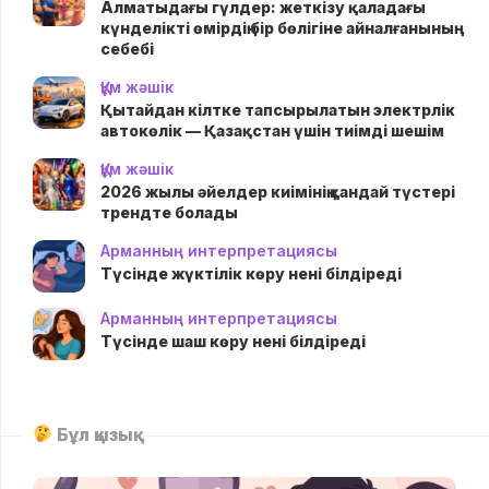
Алматыдағы гүлдер: жеткізу қаладағы
күнделікті өмірдің бір бөлігіне айналғанының
себебі
Құм жәшік
Қытайдан кілтке тапсырылатын электрлік
автокөлік — Қазақстан үшін тиімді шешім
Құм жәшік
2026 жылы әйелдер киімінің қандай түстері
трендте болады
Арманның интерпретациясы
Түсінде жүктілік көру нені білдіреді
Арманның интерпретациясы
Түсінде шаш көру нені білдіреді
Бұл қызық