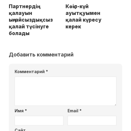
Партнердің
Көңіл-күй
қалауын
ауытқуымен
ыңғайсыздықсыз
қалай күресу
қалай түсінуге
керек
болады
Добавить комментарий
Комментарий
*
Имя
*
Email
*
Сайт