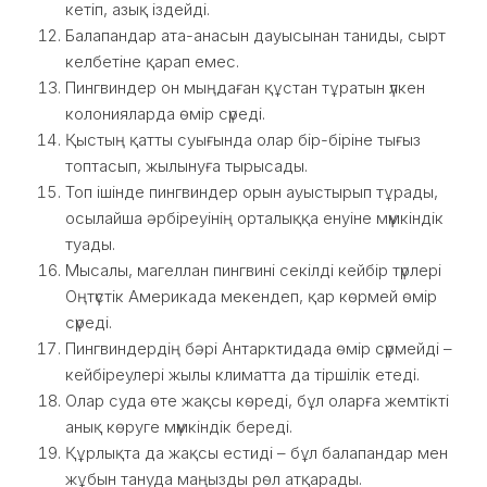
кетіп, азық іздейді.
Балапандар ата-анасын дауысынан таниды, сырт
келбетіне қарап емес.
Пингвиндер он мыңдаған құстан тұратын үлкен
колонияларда өмір сүреді.
Қыстың қатты суығында олар бір-біріне тығыз
топтасып, жылынуға тырысады.
Топ ішінде пингвиндер орын ауыстырып тұрады,
осылайша әрбіреуінің орталыққа енуіне мүмкіндік
туады.
Мысалы, магеллан пингвині секілді кейбір түрлері
Оңтүстік Америкада мекендеп, қар көрмей өмір
сүреді.
Пингвиндердің бәрі Антарктидада өмір сүрмейді –
кейбіреулері жылы климатта да тіршілік етеді.
Олар суда өте жақсы көреді, бұл оларға жемтікті
анық көруге мүмкіндік береді.
Құрлықта да жақсы естиді – бұл балапандар мен
жұбын тануда маңызды рөл атқарады.