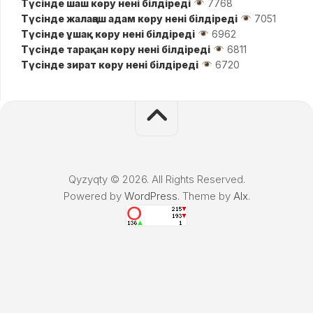
Түсінде шаш көру нені білдіреді
7768
Түсінде жалаңаш адам көру нені білдіреді
7051
Түсінде ұшақ көру нені білдіреді
6962
Түсінде тарақан көру нені білдіреді
6811
Түсінде зират көру нені білдіреді
6720
Qyzyqty © 2026. All Rights Reserved.
Powered by
WordPress
. Theme by
Alx
.