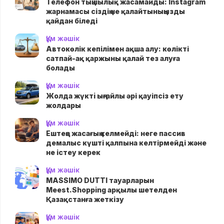
Телефон тыңшылық жасамайды: Instagram
жарнамасы сіздің не қалайтыныңызды
қайдан біледі
Құм жәшік
Автокөлік кепілімен ақша алу: көлікті
сатпай-ақ қаржыны қалай тез алуға
болады
Құм жәшік
Жолда жүктi ыңғайлы әрі қауіпсіз ету
жолдары
Құм жәшік
Ештеңе жасағың келмейді: неге пассив
демалыс күшті қалпына келтірмейді және
не істеу керек
Құм жәшік
MASSIMO DUTTI тауарларын
Meest.Shopping арқылы шетелден
Қазақстанға жеткізу
Құм жәшік