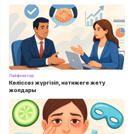
Лайфхактар
Келіссөз жүргізіп, нәтижеге жету
жолдары