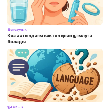
Денсаулық
Көз астындағы ісіктен қалай құтылуға
болады
Құм жәшік