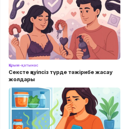
Қарым-қатынас
Сексте қауіпсіз түрде тәжірибе жасау
жолдары