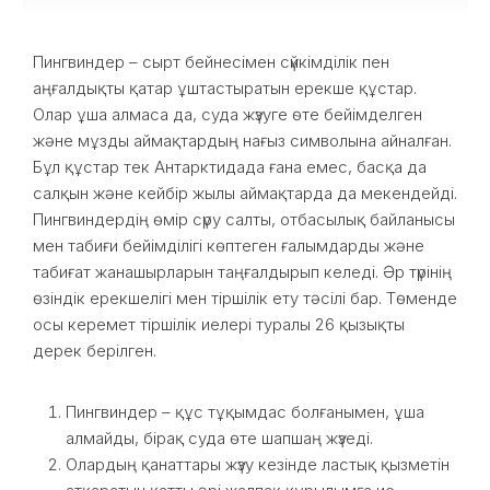
Пингвиндер – сырт бейнесімен сүйкімділік пен
аңғалдықты қатар ұштастыратын ерекше құстар.
Олар ұша алмаса да, суда жүзуге өте бейімделген
және мұзды аймақтардың нағыз символына айналған.
Бұл құстар тек Антарктидада ғана емес, басқа да
салқын және кейбір жылы аймақтарда да мекендейді.
Пингвиндердің өмір сүру салты, отбасылық байланысы
мен табиғи бейімділігі көптеген ғалымдарды және
табиғат жанашырларын таңғалдырып келеді. Әр түрінің
өзіндік ерекшелігі мен тіршілік ету тәсілі бар. Төменде
осы керемет тіршілік иелері туралы 26 қызықты
дерек берілген.
Пингвиндер – құс тұқымдас болғанымен, ұша
алмайды, бірақ суда өте шапшаң жүзеді.
Олардың қанаттары жүзу кезінде ластық қызметін