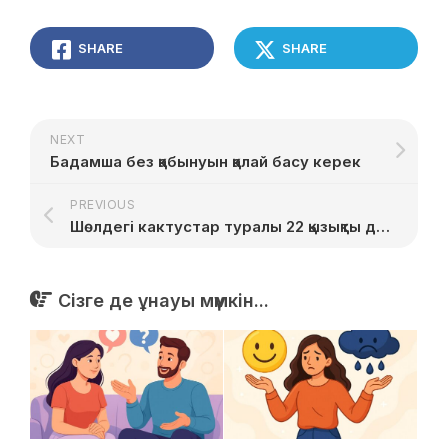
SHARE
SHARE
NEXT
Бадамша без қабынуын қалай басу керек
PREVIOUS
Шөлдегі кактустар туралы 22 қызықты дерек
Сізге де ұнауы мүмкін...