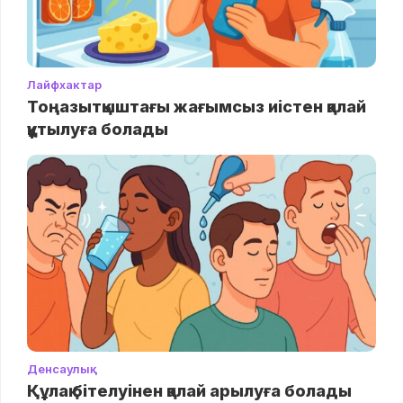
Лайфхактар
Тоңазытқыштағы жағымсыз иістен қалай
құтылуға болады
Денсаулық
Құлақ бітелуінен қалай арылуға болады