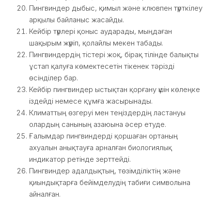
Пингвиндер дыбыс, қимыл және клювпен түрткілеу
арқылы байланыс жасайды.
Кейбір түрлері қоныс аударады, мыңдаған
шақырым жүріп, қолайлы мекен табады.
Пингвиндердің тістері жоқ, бірақ тілінде балықты
ұстап қалуға көмектесетін тікенек тәрізді
өсінділер бар.
Кейбір пингвиндер ыстықтан қорғану үшін көлеңке
іздейді немесе құмға жасырынады.
Климаттың өзгеруі мен теңіздердің ластануы
олардың санының азаюына әсер етуде.
Ғалымдар пингвиндерді қоршаған ортаның
ахуалын анықтауға арналған биологиялық
индикатор ретінде зерттейді.
Пингвиндер адалдықтың, төзімділіктің және
қиындықтарға бейімделудің табиғи символына
айналған.