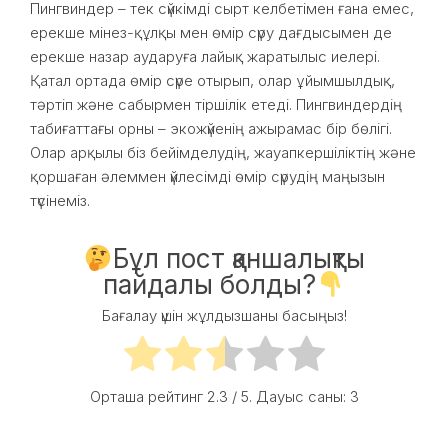
Пингвиндер – тек сүйкімді сырт келбетімен ғана емес,
ерекше мінез-құлқы мен өмір сүру дағдысымен де
ерекше назар аударуға лайық жаратылыс иелері.
Қатал ортада өмір сүре отырып, олар ұйымшылдық,
тәртіп және сабырмен тіршілік етеді. Пингвиндердің
табиғаттағы орны – экожүйенің ажырамас бір бөлігі.
Олар арқылы біз бейімделудің, жауапкершіліктің және
қоршаған әлеммен үйлесімді өмір сүрудің маңызын
түсінеміз.
Бұл пост қаншалықты
пайдалы болды?
Бағалау үшін жұлдызшаны басыңыз!
Орташа рейтинг
2.3
/ 5. Дауыс саны:
3