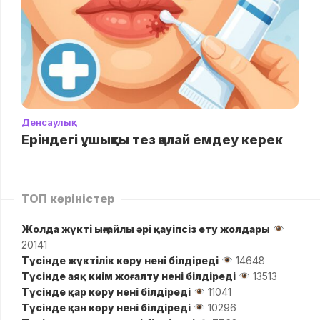
Денсаулық
Еріндегі ұшықты тез қалай емдеу керек
ТОП көріністер
Жолда жүктi ыңғайлы әрі қауіпсіз ету жолдары
20141
Түсінде жүктілік көру нені білдіреді
14648
Түсінде аяқ киім жоғалту нені білдіреді
13513
Түсінде қар көру нені білдіреді
11041
Түсінде қан көру нені білдіреді
10296