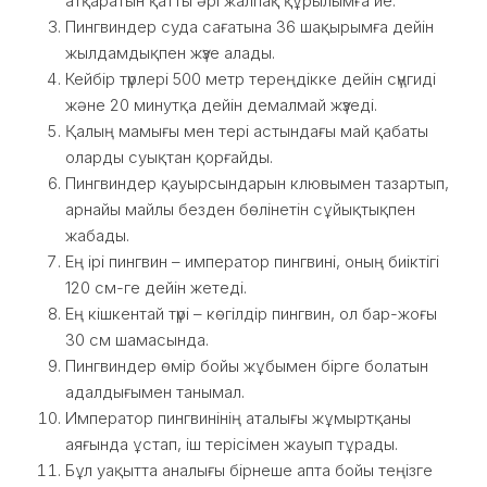
атқаратын қатты әрі жалпақ құрылымға ие.
Пингвиндер суда сағатына 36 шақырымға дейін
жылдамдықпен жүзе алады.
Кейбір түрлері 500 метр тереңдікке дейін сүңгиді
және 20 минутқа дейін демалмай жүзеді.
Қалың мамығы мен тері астындағы май қабаты
оларды суықтан қорғайды.
Пингвиндер қауырсындарын клювымен тазартып,
арнайы майлы безден бөлінетін сұйықтықпен
жабады.
Ең ірі пингвин – император пингвині, оның биіктігі
120 см-ге дейін жетеді.
Ең кішкентай түрі – көгілдір пингвин, ол бар-жоғы
30 см шамасында.
Пингвиндер өмір бойы жұбымен бірге болатын
адалдығымен танымал.
Император пингвинінің аталығы жұмыртқаны
аяғында ұстап, іш терісімен жауып тұрады.
Бұл уақытта аналығы бірнеше апта бойы теңізге