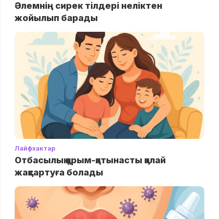
Әлемнің сирек тілдері неліктен
жойылып барады
Лайфхактар
Отбасылық қарым-қатынасты қалай
жақсартуға болады