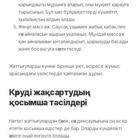
қарындашты мұрынға апарып, оны мұқият қарауға
тырысыңыз. Бұл ішкі бұлшықеттерді күшейтіп,
қылилықтың алдын алады.
Жеңіл массаж. Саусақ ұшымен жабық қабақ пен
көз айналасын ақырын уқалаңыз. Мұндай массаж
қан айналымын ынталандырып, шаршауды басады
және босаңсуға көмектеседі.
Жаттығуларды күніне бірнеше рет, әсіресе жұмыс
арасындағы үзілістерде қайталаған дұрыс.
Көруді жақсартудың
қосымша тәсілдері
Негізгі жаттығулардан бөлек, көз денсаулығына оң әсер
ететін қосымша әдістер де бар. Оларды күнделікті
өмірге оңай енгізуге болады.