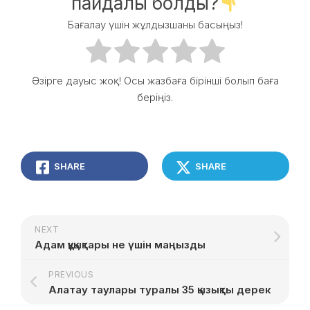
пайдалы болды?
Бағалау үшін жұлдызшаны басыңыз!
Әзірге дауыс жоқ! Осы жазбаға бірінші болып баға
беріңіз.
SHARE
SHARE
NEXT
Адам құқықтары не үшін маңызды
PREVIOUS
Алатау таулары туралы 35 қызықты дерек