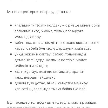
Мына кеңестерге назар аударған жөн:
«пальминг» тәсілін қолдану – бірнеше минут бойы
алақанмен көзді жауып, толық босаңсуға
мүмкіндік беру;
табиғатқа, жасыл өсімдіктерге және көкжиекке жиі
қарау, себебі бұл көздің шаршауын азайтады;
ұйқы режимін сақтау, себебі толыққанды
демалыс тіндерді қалпына келтіріп, жүйке
жүйесін нығайтады;
көздің құрғауы кезінде ылғалдандыратын
тамшыларды пайдалану;
денені түзу ұстау, өйткені омыртқа мен көру
қабілетінің арасында тығыз байланыс бар.
Бұл тәсілдер толыққанды емдеуді алмастырмайды,