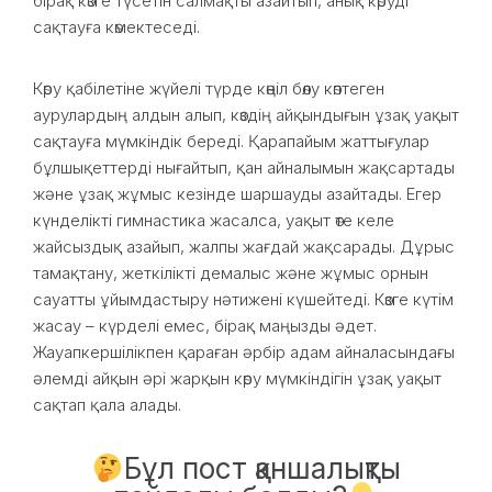
бірақ көзге түсетін салмақты азайтып, анық көруді
сақтауға көмектеседі.
Көру қабілетіне жүйелі түрде көңіл бөлу көптеген
аурулардың алдын алып, көздің айқындығын ұзақ уақыт
сақтауға мүмкіндік береді. Қарапайым жаттығулар
бұлшықеттерді нығайтып, қан айналымын жақсартады
және ұзақ жұмыс кезінде шаршауды азайтады. Егер
күнделікті гимнастика жасалса, уақыт өте келе
жайсыздық азайып, жалпы жағдай жақсарады. Дұрыс
тамақтану, жеткілікті демалыс және жұмыс орнын
сауатты ұйымдастыру нәтижені күшейтеді. Көзге күтім
жасау – күрделі емес, бірақ маңызды әдет.
Жауапкершілікпен қараған әрбір адам айналасындағы
әлемді айқын әрі жарқын көру мүмкіндігін ұзақ уақыт
сақтап қала алады.
Бұл пост қаншалықты