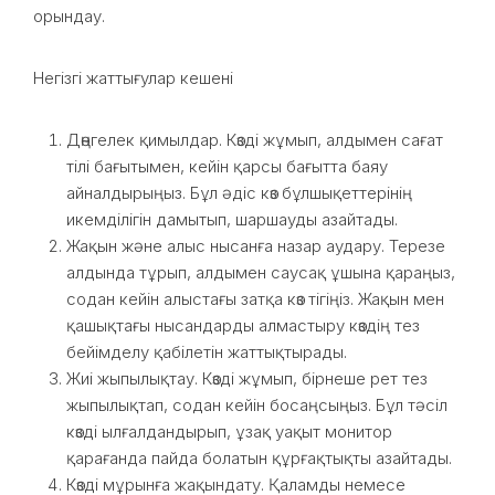
орындау.
Негізгі жаттығулар кешені
Дөңгелек қимылдар. Көзді жұмып, алдымен сағат
тілі бағытымен, кейін қарсы бағытта баяу
айналдырыңыз. Бұл әдіс көз бұлшықеттерінің
икемділігін дамытып, шаршауды азайтады.
Жақын және алыс нысанға назар аудару. Терезе
алдында тұрып, алдымен саусақ ұшына қараңыз,
содан кейін алыстағы затқа көз тігіңіз. Жақын мен
қашықтағы нысандарды алмастыру көздің тез
бейімделу қабілетін жаттықтырады.
Жиі жыпылықтау. Көзді жұмып, бірнеше рет тез
жыпылықтап, содан кейін босаңсыңыз. Бұл тәсіл
көзді ылғалдандырып, ұзақ уақыт монитор
қарағанда пайда болатын құрғақтықты азайтады.
Көзді мұрынға жақындату. Қаламды немесе