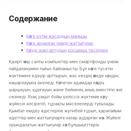
Содержание
Көзге күтім жасаудың маңызы
Көзге арналған тиімді жаттығулар
Көруді жақсартудың қосымша тәсілдері
Қазіргі өмір салты компьютер мен смартфонды үнемі
пайдаланумен тығыз байланысты. Бұл көзге түсетін
жүктемені едәуір арттырып, жас кездің өзінде көрудің
нашарлауына әкеледі. Көптеген адамдар көздің
шаршауын, құрғауын және бейненің анық еместігін жиі
сезінеді. Ұзақ уақыт бойы үзіліссіз жүктеме көру
жүйесін әлсіретіп, тұрақты мәселелерді туғызады.
Қымбат емдеу әдістеріне жүгінбей тұрып, қарапайым
әдеттер мен жаттығуларға назар аударған жөн. Жүйелі
орындалатын жаттығулар көз бұлшықеттерін