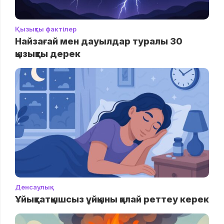
Қызықты фактілер
Найзағай мен дауылдар туралы 30
қызықты дерек
Денсаулық
Ұйықтатқышсыз ұйқыны қалай реттеу керек