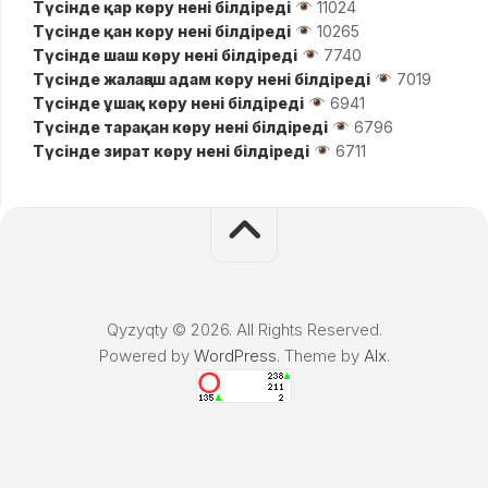
Түсінде қар көру нені білдіреді
11024
Түсінде қан көру нені білдіреді
10265
Түсінде шаш көру нені білдіреді
7740
Түсінде жалаңаш адам көру нені білдіреді
7019
Түсінде ұшақ көру нені білдіреді
6941
Түсінде тарақан көру нені білдіреді
6796
Түсінде зират көру нені білдіреді
6711
Qyzyqty © 2026. All Rights Reserved.
Powered by
WordPress
. Theme by
Alx
.