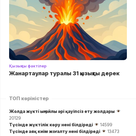
Қызықты фактілер
Жанартаулар туралы 31 қызықты дерек
ТОП көріністер
Жолда жүктi ыңғайлы әрі қауіпсіз ету жолдары
20129
Түсінде жүктілік көру нені білдіреді
14599
Түсінде аяқ киім жоғалту нені білдіреді
13473