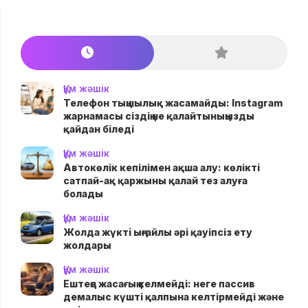
Құм жәшік
Телефон тыңшылық жасамайды: Instagram
жарнамасы сіздің не қалайтыныңызды
қайдан біледі
Құм жәшік
Автокөлік кепілімен ақша алу: көлікті
сатпай-ақ қаржыны қалай тез алуға
болады
Құм жәшік
Жолда жүктi ыңғайлы әрі қауіпсіз ету
жолдары
Құм жәшік
Ештеңе жасағың келмейді: неге пассив
демалыс күшті қалпына келтірмейді және