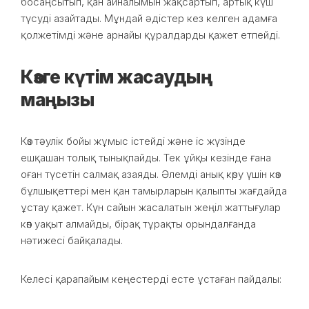
босаңсытып, қан айналымын жақсартып, артық күш
түсуді азайтады. Мұндай әдістер кез келген адамға
қолжетімді және арнайы құралдарды қажет етпейді.
Көзге күтім жасаудың
маңызы
Көз тәулік бойы жұмыс істейді және іс жүзінде
ешқашан толық тынықпайды. Тек ұйқы кезінде ғана
оған түсетін салмақ азаяды. Әлемді анық көру үшін көз
бұлшықеттері мен қан тамырларын қалыпты жағдайда
ұстау қажет. Күн сайын жасалатын жеңіл жаттығулар
көп уақыт алмайды, бірақ тұрақты орындалғанда
нәтижесі байқалады.
Келесі қарапайым кеңестерді есте ұстаған пайдалы: