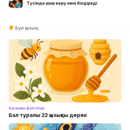
Түсінде шаш көру нені білдіреді
Бұл қызық
Қызықты фактілер
Бал туралы 22 қызықты дерек