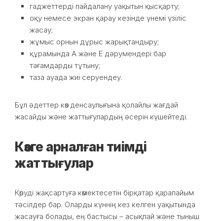
гаджеттерді пайдалану уақытын қысқарту;
оқу немесе экран қарау кезінде үнемі үзіліс
жасау;
жұмыс орнын дұрыс жарықтандыру;
құрамында А және Е дәрумендері бар
тағамдарды тұтыну;
таза ауада жиі серуендеу.
Бұл әдеттер көз денсаулығына қолайлы жағдай
жасайды және жаттығулардың әсерін күшейтеді.
Көзге арналған тиімді
жаттығулар
Көруді жақсартуға көмектесетін бірқатар қарапайым
тәсілдер бар. Оларды күннің кез келген уақытында
жасауға болады, ең бастысы – асықпай және тыныш