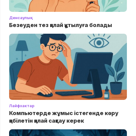
Денсаулық
Безеуден тез қалай құтылуға болады
Лайфхактар
Компьютерде жұмыс істегенде көру
қабілетін қалай сақтау керек