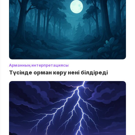
Арманның интерпретациясы
Түсінде орман көру нені білдіреді