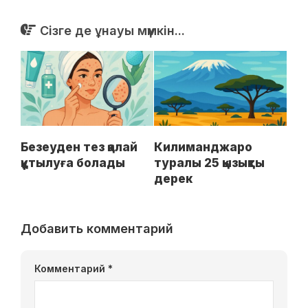
Сізге де ұнауы мүмкін...
Безеуден тез қалай
Килиманджаро
құтылуға болады
туралы 25 қызықты
дерек
Добавить комментарий
Комментарий
*