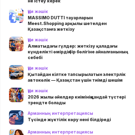
не істеу керек
Құм жәшік
MASSIMO DUTTI тауарларын
Meest.Shopping арқылы шетелден
Қазақстанға жеткізу
Құм жәшік
Алматыдағы гүлдер: жеткізу қаладағы
күнделікті өмірдің бір бөлігіне айналғанының
себебі
Құм жәшік
Қытайдан кілтке тапсырылатын электрлік
автокөлік — Қазақстан үшін тиімді шешім
Құм жәшік
2026 жылы әйелдер киімінің қандай түстері
трендте болады
Арманның интерпретациясы
Түсінде жүктілік көру нені білдіреді
Арманның интерпретациясы