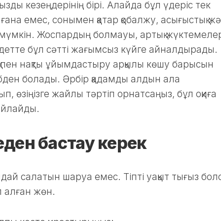
зды кезеңдерінің бірі. Алайда бұл үдеріс тек
ғана емес, сонымен қатар қобалжу, асығыстық ж
 мүмкін. Жоспардың болмауы, артық жүктемеле
детте бұл сәтті жағымсыз күйге айналдырады.
пен нақты ұйымдастыру арқылы көшу барысын
 әбден болады. Әрбір қадамды алдын ала
рып, өзіңізге жайлы тәртіп орнатсаңыз, бұл оқиға
ыйлайды.
ден бастау керек
лдай салатын шаруа емес. Тіпті уақыт тығыз бол
 алған жөн.