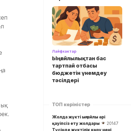
сеп
ол
Лайфхактар
е
Ыңғайлылықтан бас
тартпай отбасы
ңа
бюджетін үнемдеу
тәсілдері
ТОП көріністер
ық
рек.
Жолда жүктi ыңғайлы әрі
қауіпсіз ету жолдары
20147
Түсінде жүктілік көру нені