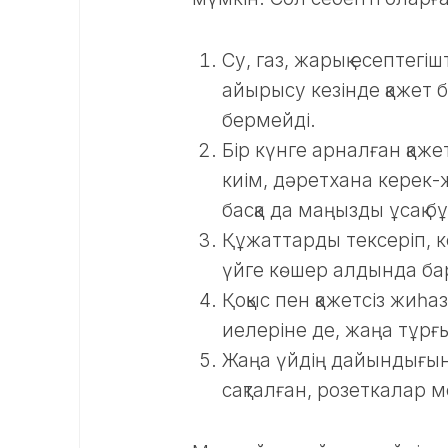
Су, газ, жарық есептегі
айырысу кезінде қажет 
бермейді.
Бір күнге арналған қаж
киім, дәретхана керек-
басқа да маңызды ұсақ 
Құжаттарды тексеріп, 
үйге көшер алдында бар
Қоқыс пен қажетсіз жиһ
иелеріне де, жаңа тұрғ
Жаңа үйдің дайындығына 
сақталған, розеткалар 