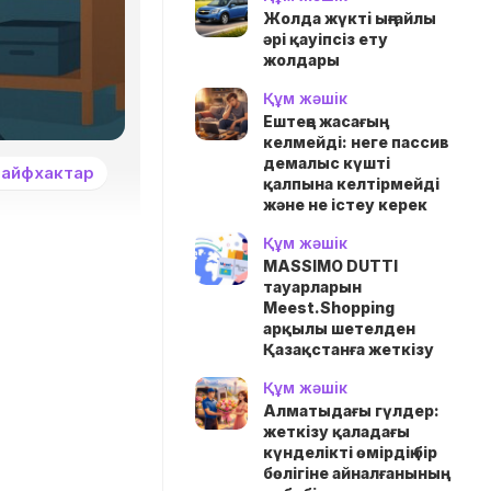
Жолда жүктi ыңғайлы
әрі қауіпсіз ету
жолдары
Құм жәшік
Ештеңе жасағың
келмейді: неге пассив
демалыс күшті
айфхактар
қалпына келтірмейді
және не істеу керек
Құм жәшік
MASSIMO DUTTI
тауарларын
Meest.Shopping
арқылы шетелден
Қазақстанға жеткізу
Құм жәшік
Алматыдағы гүлдер:
жеткізу қаладағы
күнделікті өмірдің бір
бөлігіне айналғанының