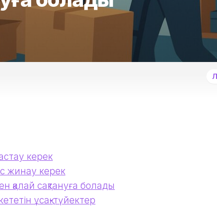
Л
астау керек
ыс жинау керек
ен қалай сақтануға болады
кететін ұсақ-түйектер