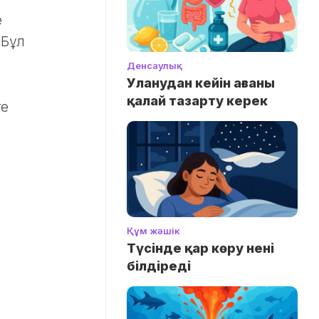
е
 Бұл
Денсаулық
Уланудан кейін ағзаны
қалай тазарту керек
ге
Құм жәшік
Түсінде қар көру нені
білдіреді