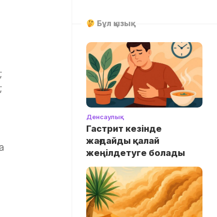
Бұл қызық
;
;
Денсаулық
Гастрит кезінде
жағдайды қалай
а
жеңілдетуге болады