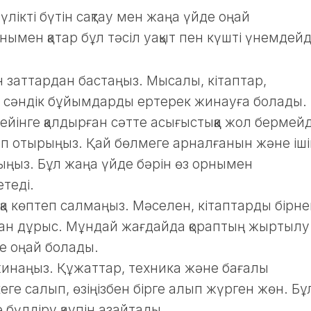
үлікті бүтін сақтау мен жаңа үйде оңай
ымен қатар бұл тәсіл уақыт пен күшті үнемдейд
н заттардан бастаңыз. Мысалы, кітаптар,
 сәндік бұйымдарды ертерек жинауға болады.
кейінге қалдырған сәтте асығыстыққа жол бермейд
леп отырыңыз. Қай бөлмеге арналғанын және іш
йыңыз. Бұл жаңа үйде бәрін өз орнымен
теді.
пқа көптеп салмаңыз. Мәселен, кітаптарды бірн
лған дұрыс. Мұндай жағдайда қораптың жыртылу
уге оңай болады.
инаңыз. Құжаттар, техника және бағалы
е салып, өзіңізбен бірге алып жүрген жөн. Бұ
бүлдіру қаупін азайтады.