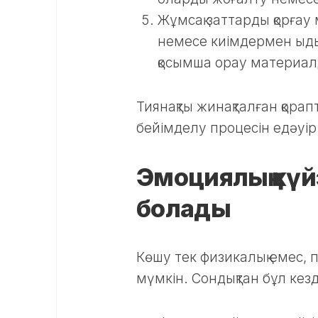
Жұмсақ заттарды қорғау
немесе киімдермен ыдыс
қосымша орау материал
Тиянақты жинақталған қорап
бейімделу процесін едәуір
Эмоциялық күйз
болады
Көшу тек физикалық емес, 
мүмкін. Сондықтан бұл кезд