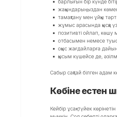
барлығын бір күнде біт
жақындарыңыздан көмек
тамақтану мен ұйқы тәрт
жұмыс арасында қысқа ү
позитивті ойлап, көшу 
отбасымен немесе туыс
оқыс жағдайларға дайы
қысым күшейсе де, әзіл
Сабыр сақтай білген адам к
Көбіне естен ш
Кейбір ұсақ-түйек көрінеті
мүмкін. Сол себепті оларғ