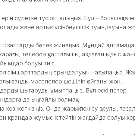
штерін суретке түсіріп алыңыз. Бұл – болашақта е
болады және артық түсінбеушілік туындауына ж
етті заттарды бөлек жинаңыз. Мұндай қаптамада
жарағы, телефон қуаттағышы, аздаған ыдыс жән
бұйымдар болуы тиіс.
келісімшарттардың орындалуын нақтылаңыз. Жа
лық заңды мәселелер шешіліп қойғаны жөн.
аздарды шығаруды ұмытпаңыз. Бұл ескі пәтер
ындарға да ыңғайлы болмақ.
көз жеткізіңіз. Онда жарық пен су қосулы, тазал
мен крандар жұмыс істейтін жағдайда болуы ке