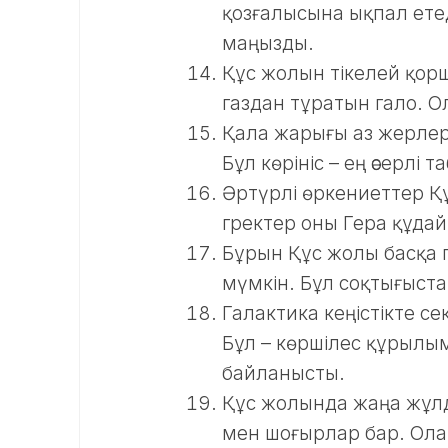
қозғалысына ықпал ете
маңызды.
Құс жолын тікелей қорш
газдан тұратын гало. О
Қала жарығы аз жерлер
Бұл көрініс – ең әсерлі 
Әртүрлі өркениеттер Қ
гректер оны Гера құдай
Бұрын Құс жолы басқа 
мүмкін. Бұл соқтығыстар
Галактика кеңістікте 
Бұл – көршілес құрыл
байланысты.
Құс жолында жаңа жұл
мен шоғырлар бар. Олар