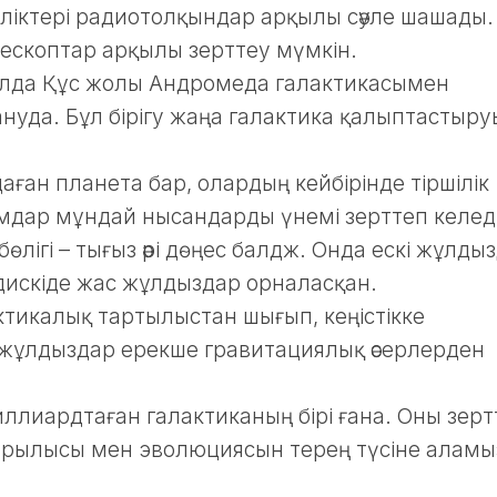
өліктері радиотолқындар арқылы сәуле шашады.
скоптар арқылы зерттеу мүмкін.
лда Құс жолы Андромеда галактикасымен
нуда. Бұл бірігу жаңа галактика қалыптастыру
ан планета бар, олардың кейбірінде тіршілік
мдар мұндай нысандарды үнемі зерттеп келеді
өлігі – тығыз әрі дөңес балдж. Онда ескі жұлды
 дискіде жас жұлдыздар орналасқан.
ктикалық тартылыстан шығып, кеңістікке
жұлдыздар ерекше гравитациялық әсерлерден
ллиардтаған галактиканың бірі ғана. Оны зерт
ұрылысы мен эволюциясын терең түсіне аламы