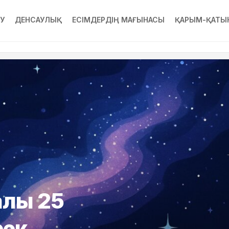
РУ
ДЕНСАУЛЫҚ
ЕСІМДЕРДІҢ МАҒЫНАСЫ
ҚАРЫМ-ҚАТЫ
алы 25
рек