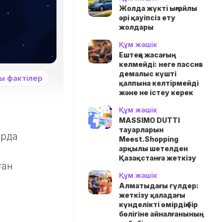
Жолда жүктi ыңғайлы
әрі қауіпсіз ету
жолдары
Құм жәшік
Ештеңе жасағың
келмейді: неге пассив
демалыс күшті
ы фактілер
қалпына келтірмейді
және не істеу керек
Құм жәшік
MASSIMO DUTTI
тауарларын
арда
Meest.Shopping
арқылы шетелден
Қазақстанға жеткізу
ған
Құм жәшік
Алматыдағы гүлдер:
жеткізу қаладағы
күнделікті өмірдің бір
бөлігіне айналғанының