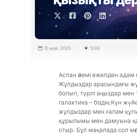
15 мая, 2025
1246
Аспан әлемі ежелден адам
Жұлдыздар арасындағы жұ
болып, түрлі аңыздар мен 
галактика – біздің Күн жү
жұлдыздар мен ғалам құпи
құрылымы мен дамуына қа
отыр. Бұл мақалада сол мәл