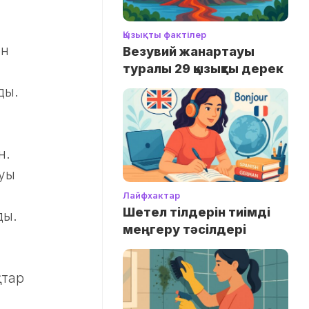
Қызықты фактілер
ен
Везувий жанартауы
туралы 29 қызықты дерек
ды.
н.
луы
Лайфхактар
Шетел тілдерін тиімді
ды.
меңгеру тәсілдері
қтар