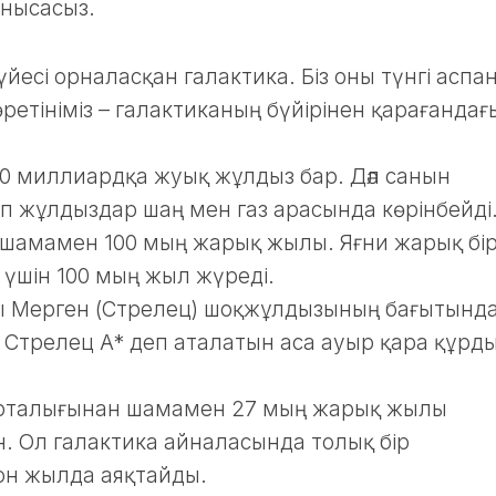
анысасыз.
үйесі орналасқан галактика. Біз оны түнгі аспа
ретініміз – галактиканың бүйірінен қарағандағ
00 миллиардқа жуық жұлдыз бар. Дәл санын
өп жұлдыздар шаң мен газ арасында көрінбейді
шамамен 100 мың жарық жылы. Яғни жарық бі
у үшін 100 мың жыл жүреді.
ы Мерген (Стрелец) шоқжұлдызының бағытынд
 Стрелец А* деп аталатын аса ауыр қара құрд
 орталығынан шамамен 27 мың жарық жылы
. Ол галактика айналасында толық бір
н жылда аяқтайды.