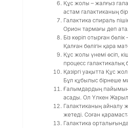
Құс жолы – жалғыз галак
астам галактиканың бір
Галактика спираль пішін
Орион тармағы деп ата
Біз көріп отырған бөлік
Қалған бөлігін қара ма
Құс жолы үнемі өсіп, кі
процесс галактикалық б
Қазіргі уақытта Құс жо
Бұл құбылыс бірнеше 
Ғалымдардың пайымын
асады. Ол Үлкен Жарыл
Галактиканың айналу 
жетеді. Соған қарамас
Галактика орталығынд