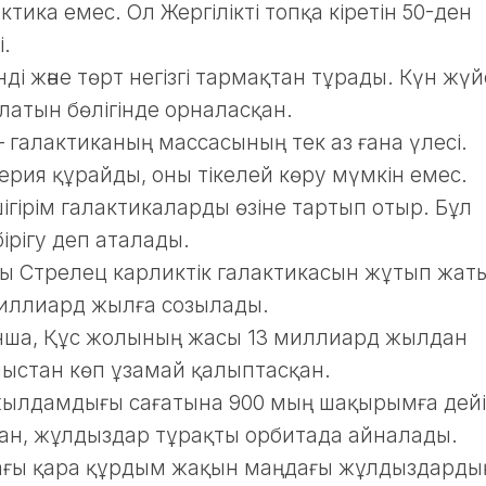
тика емес. Ол Жергілікті топқа кіретін 50-ден
і.
ді және төрт негізгі тармақтан тұрады. Күн жүй
латын бөлігінде орналасқан.
 – галактиканың массасының тек аз ғана үлесі.
терия құрайды, оны тікелей көру мүмкін емес.
шігірім галактикаларды өзіне тартып отыр. Бұл
ірігу деп аталады.
лы Стрелец карликтік галактикасын жұтып жат
миллиард жылға созылады.
ша, Құс жолының жасы 13 миллиард жылдан
ыстан көп ұзамай қалыптасқан.
жылдамдығы сағатына 900 мың шақырымға дей
тан, жұлдыздар тұрақты орбитада айналады.
ағы қара құрдым жақын маңдағы жұлдыздарды