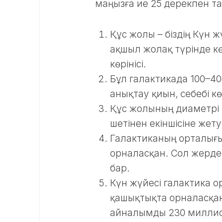
маңызға ие 25 дерекпен т
Құс жолы – біздің Күн ж
ақшыл жолақ түрінде кө
көрінісі.
Бұл галактикада 100–4
анықтау қиын, себебі к
Құс жолының диаметрі 
шетінен екіншісіне жет
Галактиканың орталығ
орналасқан. Сол жерде
бар.
Күн жүйесі галактика
қашықтықта орналасқан
айналымды 230 миллио