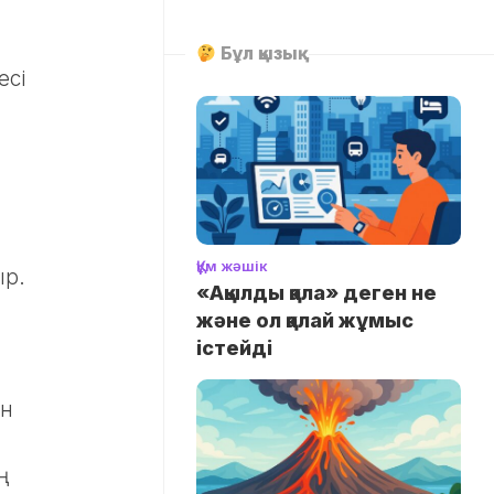
Бұл қызық
есі
Құм жәшік
ыр.
«Ақылды қала» деген не
және ол қалай жұмыс
істейді
ін
ң