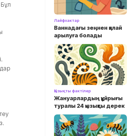
 Бұл
Лайфхактар
Ваннадағы зеңнен қалай
ы
арылуға болады
.
здар
Қызықты фактілер
Жануарлардың құйрығы
туралы 24 қызықты дерек
теу
з.