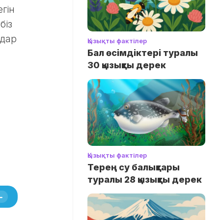
гін
біз
здар
Қызықты фактілер
Бал өсімдіктері туралы
30 қызықты дерек
Қызықты фактілер
Терең су балықтары
туралы 28 қызықты дерек