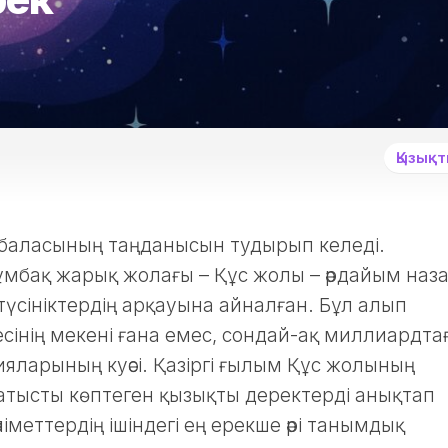
Қызықт
 баласының таңданысын тудырып келеді.
мбақ жарық жолағы – Құс жолы – әрдайым наз
түсініктердің арқауына айналған. Бұл алып
йесінің мекені ғана емес, сондай-ақ миллиардта
яларының куәсі. Қазіргі ғылым Құс жолының
тысты көптеген қызықты деректерді анықтап
іметтердің ішіндегі ең ерекше әрі танымдық