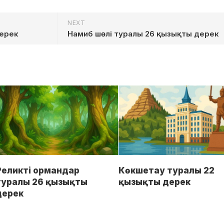
NEXT
дерек
Намиб шөлі туралы 26 қызықты дерек
Реликті ормандар
Көкшетау туралы 22
туралы 26 қызықты
қызықты дерек
дерек