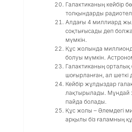
Галактиканың кейбір б
толқындарды радиотеле
Алдағы 4 миллиард жы
соқтығысады деп болжа
мүмкін.
Құс жолында миллиондағ
болуы мүмкін. Астроно
Галактиканың орталық б
шоғырланған, ал шеткі
Кейбір жұлдыздар гала
лақтырылады. Мұндай 
пайда болады.
Құс жолы – Әлемдегі ми
арқылы біз ғаламның қ