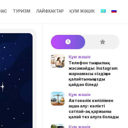
НАС
ТУРИЗМ
ЛАЙФХАКТАР
ҚҰМ ЖӘШІК
Құм жәшік
Телефон тыңшылық
жасамайды: Instagram
жарнамасы сіздің не
қалайтыныңызды
қайдан біледі
Құм жәшік
Автокөлік кепілімен
ақша алу: көлікті
сатпай-ақ қаржыны
қалай тез алуға болады
Құм жәшік