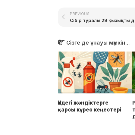
PREVIOUS
Сібір туралы 29 қызықты 
Сізге де ұнауы мүмкін...
Үйдегі жәндіктерге
қарсы күрес кеңестері