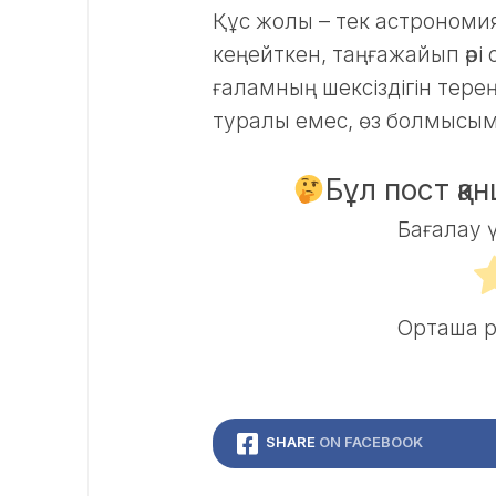
Құс жолы – тек астрономи
кеңейткен, таңғажайып әрі
ғаламның шексіздігін терең
туралы емес, өз болмысым
Бұл пост қа
Бағалау 
Орташа 
SHARE
ON FACEBOOK