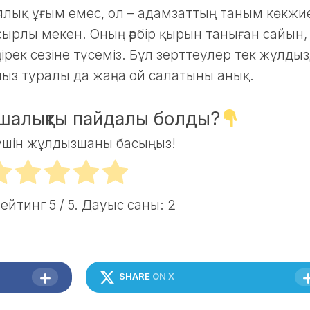
ялық ұғым емес, ол – адамзаттың таным көкжие
 сырлы мекен. Оның әрбір қырын таныған сайын, 
ірек сезіне түсеміз. Бұл зерттеулер тек жұлды
ыз туралы да жаңа ой салатыны анық.
ншалықты пайдалы болды?
үшін жұлдызшаны басыңыз!
рейтинг
5
/ 5. Дауыс саны:
2
SHARE
ON X