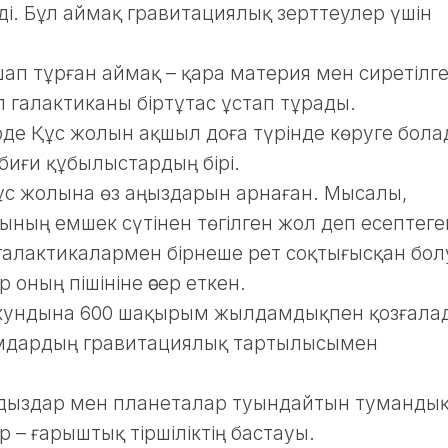
ді. Бұл аймақ гравитациялық зерттеулер үшін
ап тұрған аймақ – қара материя мен сиретілг
л галактиканы біртұтас ұстап тұрады.
де Құс жолын ақшыл доға түрінде көруге бола
табиғи құбылыстардың бірі.
ұс жолына өз аңыздарын арнаған. Мысалы,
ының емшек сүтінен төгілген жол деп есептеге
галактикалармен бірнеше рет соқтығысқан бо
 оның пішініне әсер еткен.
секундына 600 шақырым жылдамдықпен қозғала
ымдардың гравитациялық тартылысымен
дыздар мен планеталар туындайтын туманды
 – ғарыштық тіршіліктің бастауы.