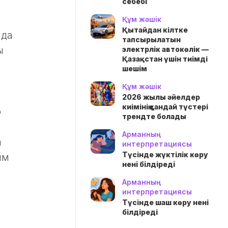
себебі
Құм жәшік
Қытайдан кілтке
нда
тапсырылатын
ы
электрлік автокөлік —
Қазақстан үшін тиімді
шешім
Құм жәшік
.
2026 жылы әйелдер
киімінің қандай түстері
р
трендте болады
Арманның
а
интерпретациясы
Түсінде жүктілік көру
ым
нені білдіреді
Арманның
интерпретациясы
Түсінде шаш көру нені
білдіреді