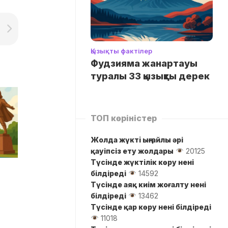
Қызықты фактілер
Фудзияма жанартауы
туралы 33 қызықты дерек
ТОП көріністер
Жолда жүктi ыңғайлы әрі
қауіпсіз ету жолдары
20125
Түсінде жүктілік көру нені
білдіреді
14592
Түсінде аяқ киім жоғалту нені
білдіреді
13462
Түсінде қар көру нені білдіреді
11018