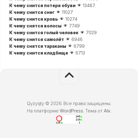
К чему снится потеря обуви
13487
К чему снится снег
11027
К чему снится кровь
10274
К чему снятся волосы
7749
К чему снится голый человек
7029
К чему снится самолёт
6946
К чему снятся тараканы
6799
К чему снится кладбище
6713
Qyzyqty © 2026. Все права защищены.
На платформе
WordPress
. Тема от
Alx
.