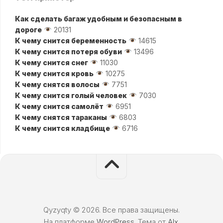
Как сделать багаж удобным и безопасным в
дороге
20131
К чему снится беременность
14615
К чему снится потеря обуви
13496
К чему снится снег
11030
К чему снится кровь
10275
К чему снятся волосы
7751
К чему снится голый человек
7030
К чему снится самолёт
6951
К чему снятся тараканы
6803
К чему снится кладбище
6716
Qyzyqty © 2026. Все права защищены.
На платформе
WordPress
. Тема от
Alx
.