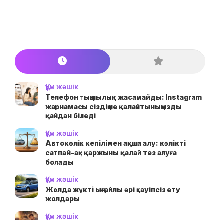
Құм жәшік
Телефон тыңшылық жасамайды: Instagram
жарнамасы сіздің не қалайтыныңызды
қайдан біледі
Құм жәшік
Автокөлік кепілімен ақша алу: көлікті
сатпай-ақ қаржыны қалай тез алуға
болады
Құм жәшік
Жолда жүктi ыңғайлы әрі қауіпсіз ету
жолдары
Құм жәшік