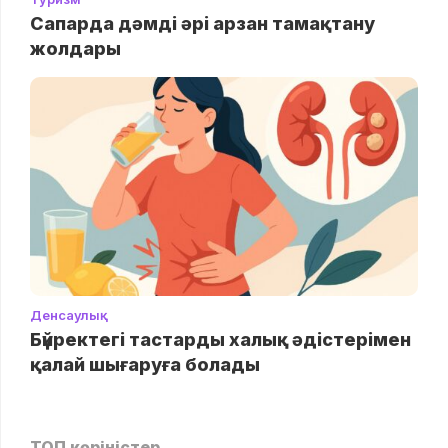
Сапарда дәмді әрі арзан тамақтану
жолдары
Денсаулық
Бүйректегі тастарды халық әдістерімен
қалай шығаруға болады
ТОП көріністер