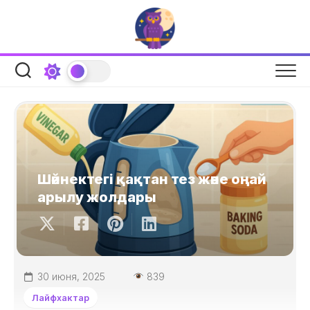
Skip
to
content
Шәйнектегі қақтан тез және оңай
арылу жолдары
30 июня, 2025
839
Лайфхактар