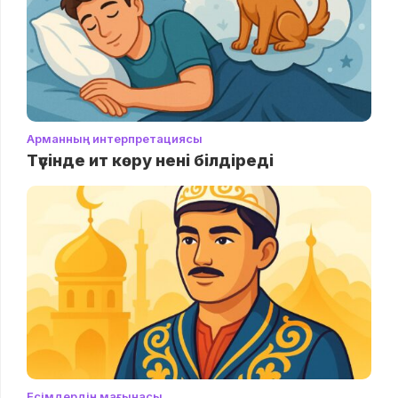
Арманның интерпретациясы
Түсінде ит көру нені білдіреді
Есімдердің мағынасы