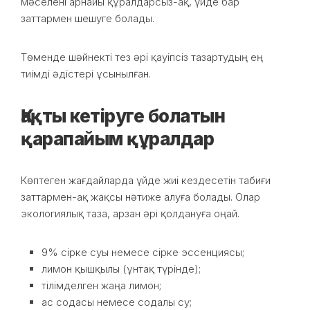
мәселені арнайы құралдарсыз-ақ, үйде бар
заттармен шешуге болады.
Төменде шәйнекті тез әрі қауіпсіз тазартудың ең
тиімді әдістері ұсынылған.
Қақты кетіруге болатын
қарапайым құралдар
Көптеген жағдайларда үйде жиі кездесетін табиғи
заттармен-ақ жақсы нәтиже алуға болады. Олар
экологиялық таза, арзан әрі қолдануға оңай.
9% сірке суы немесе сірке эссенциясы;
лимон қышқылы (ұнтақ түрінде);
тілімделген жаңа лимон;
ас содасы немесе содалы су;