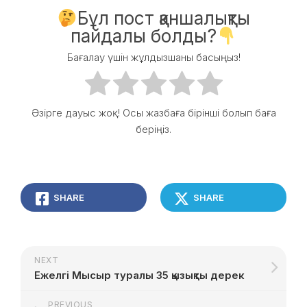
Бұл пост қаншалықты
пайдалы болды?
Бағалау үшін жұлдызшаны басыңыз!
Әзірге дауыс жоқ! Осы жазбаға бірінші болып баға
беріңіз.
SHARE
SHARE
NEXT
Ежелгі Мысыр туралы 35 қызықты дерек
PREVIOUS