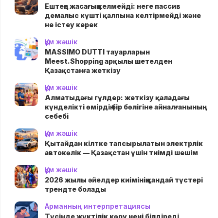
Ештеңе жасағың келмейді: неге пассив
демалыс күшті қалпына келтірмейді және
не істеу керек
Құм жәшік
MASSIMO DUTTI тауарларын
Meest.Shopping арқылы шетелден
Қазақстанға жеткізу
Құм жәшік
Алматыдағы гүлдер: жеткізу қаладағы
күнделікті өмірдің бір бөлігіне айналғанының
себебі
Құм жәшік
Қытайдан кілтке тапсырылатын электрлік
автокөлік — Қазақстан үшін тиімді шешім
Құм жәшік
2026 жылы әйелдер киімінің қандай түстері
трендте болады
Арманның интерпретациясы
Түсінде жүктілік көру нені білдіреді