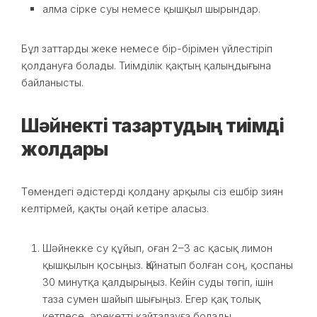
алма сірке суы немесе қышқыл шырындар.
Бұл заттарды жеке немесе бір-бірімен үйлестіріп
қолдануға болады. Тиімділік қақтың қалыңдығына
байланысты.
Шәйнекті тазартудың тиімді
жолдары
Төмендегі әдістерді қолдану арқылы сіз ешбір зиян
келтірмей, қақты оңай кетіре аласыз.
Шәйнекке су құйып, оған 2–3 ас қасық лимон
қышқылын қосыңыз. Қайнатып болған соң, қоспаны
30 минутқа қалдырыңыз. Кейін суды төгіп, ішін
таза сумен шайып шығыңыз. Егер қақ толық
кетпесе, әрекетті қайталауға болады.