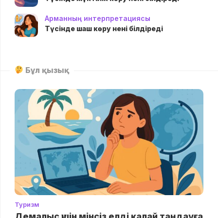
Арманның интерпретациясы
Түсінде шаш көру нені білдіреді
Бұл қызық
Туризм
Демалыс үшін мінсіз елді қалай таңдауға