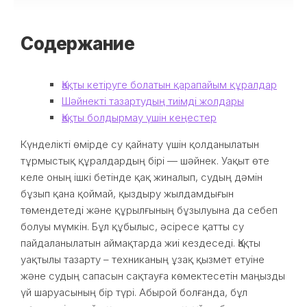
Содержание
Қақты кетіруге болатын қарапайым құралдар
Шәйнекті тазартудың тиімді жолдары
Қақты болдырмау үшін кеңестер
Күнделікті өмірде су қайнату үшін қолданылатын
тұрмыстық құралдардың бірі — шәйнек. Уақыт өте
келе оның ішкі бетінде қақ жиналып, судың дәмін
бұзып қана қоймай, қыздыру жылдамдығын
төмендетеді және құрылғының бұзылуына да себеп
болуы мүмкін. Бұл құбылыс, әсіресе қатты су
пайдаланылатын аймақтарда жиі кездеседі. Қақты
уақтылы тазарту – техниканың ұзақ қызмет етуіне
және судың сапасын сақтауға көмектесетін маңызды
үй шаруасының бір түрі. Абырой болғанда, бұл