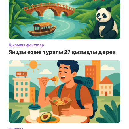
Қызықты фактілер
Янцзы өзені туралы 27 қызықты дерек
Туризм