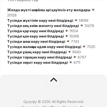
Жолда жүктi ыңғайлы әрі қауіпсіз ету жолдары
20129
Түсінде жүктілік көру нені білдіреді
14599
Түсінде аяқ киім жоғалту нені білдіреді
13479
Түсінде қар көру нені білдіреді
11024
Түсінде қан көру нені білдіреді
10268
Түсінде шаш көру нені білдіреді
7743
Түсінде жалаңаш адам көру нені білдіреді
7020
Түсінде ұшақ көру нені білдіреді
6943
Түсінде тарақан көру нені білдіреді
6797
Түсінде зират көру нені білдіреді
6711
Qyzyqty © 2026. All Rights Reserved.