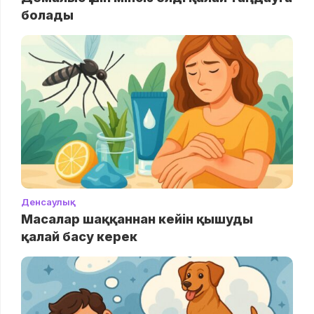
болады
Денсаулық
Масалар шаққаннан кейін қышуды
қалай басу керек