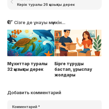
Керік туралы 26 қызықты дерек
Сізге де ұнауы мүмкін...
Мұхиттар туралы
Бірге тұруды
32 қызықты дерек
бастап, ұрыспау
жолдары
Добавить комментарий
Комментарий
*