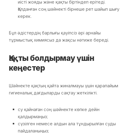
иісті жояды және қақты біртіндеп ерітеді.
Қолданған соң шәйнекті бірнеше рет шайып шығу
керек.
Бұл әдістердің барлығы қауіпсіз әрі арнайы
тұрмыстық химиясыз да жақсы нәтиже береді.
Қақты болдырмау үшін
кеңестер
Шәйнекте қақтың қайта жиналмауы үшін қарапайым
гигиеналық дағдыларды сақтау жеткілікті.
су қайнаған соң шәйнекте көпке дейін
қалдырмаңыз;
сүзілген немесе алдын ала тұндырылған суды
пайдаланыңыз;