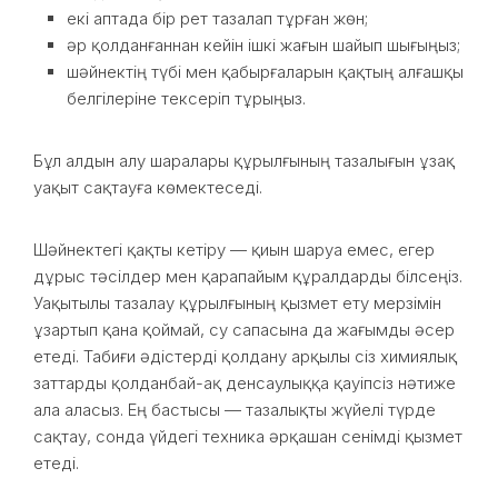
екі аптада бір рет тазалап тұрған жөн;
әр қолданғаннан кейін ішкі жағын шайып шығыңыз;
шәйнектің түбі мен қабырғаларын қақтың алғашқы
белгілеріне тексеріп тұрыңыз.
Бұл алдын алу шаралары құрылғының тазалығын ұзақ
уақыт сақтауға көмектеседі.
Шәйнектегі қақты кетіру — қиын шаруа емес, егер
дұрыс тәсілдер мен қарапайым құралдарды білсеңіз.
Уақытылы тазалау құрылғының қызмет ету мерзімін
ұзартып қана қоймай, су сапасына да жағымды әсер
етеді. Табиғи әдістерді қолдану арқылы сіз химиялық
заттарды қолданбай-ақ денсаулыққа қауіпсіз нәтиже
ала аласыз. Ең бастысы — тазалықты жүйелі түрде
сақтау, сонда үйдегі техника әрқашан сенімді қызмет
етеді.