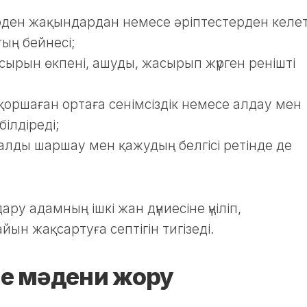
ерден жақындардан немесе әріптестерден келет
ың бейнесі;
асырын өкпені, ашуды, жасырып жүрген ренішті
 қоршаған ортаға сенімсіздік немесе алдау мен
ілдіреді;
налды шаршау мен қажудың белгісі ретінде де
ару адамның ішкі жан дүниесіне үңіліп,
н жақсартуға септігін тигізеді.
е мәдени жору