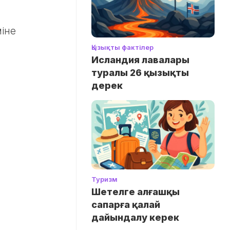
йіне
Қызықты фактілер
Исландия лавалары
туралы 26 қызықты
дерек
Туризм
Шетелге алғашқы
сапарға қалай
дайындалу керек