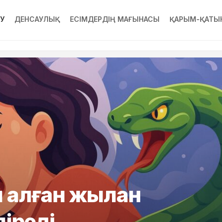
РУ
ДЕНСАУЛЫҚ
ЕСІМДЕРДІҢ МАҒЫНАСЫ
ҚАРЫМ-ҚАТЫ
п алған жылан
діреді