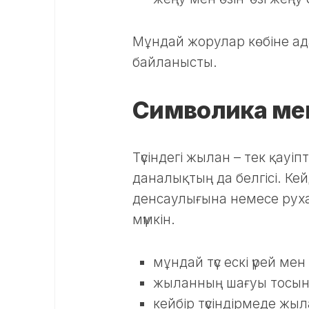
Мұндай жорулар көбіне адам
байланысты.
Символика ме
Түсіндегі жылан – тек қауіп
даналықтың да белгісі. Ке
денсаулығына немесе рух
мүмкін.
мұндай түс ескі үрей ме
жыланның шағуы тосын ө
кейбір түсіндірмеде жы