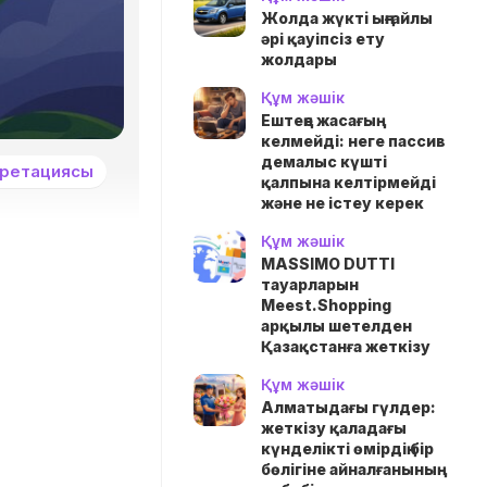
Жолда жүктi ыңғайлы
әрі қауіпсіз ету
жолдары
Құм жәшік
Ештеңе жасағың
келмейді: неге пассив
демалыс күшті
претациясы
қалпына келтірмейді
және не істеу керек
Құм жәшік
MASSIMO DUTTI
тауарларын
Meest.Shopping
арқылы шетелден
Қазақстанға жеткізу
Құм жәшік
Алматыдағы гүлдер:
жеткізу қаладағы
күнделікті өмірдің бір
бөлігіне айналғанының