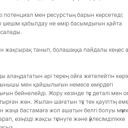
кі потенциал мен ресурстың барын көрсетеді;
ы шешім қабылдау не өмір басымдығын қайта
 салады.
өзін жақсырақ танып, болашаққа пайдалы кеңес 
ды алаңдататын әрі терең ойға жетелейтін көрін
орқынышы мен қайшылығын немесе өмірдегі
ығын бейнелейді. Жору кезінде түс деталі мен о
стырған жөн. Жылан шағатын түс тек қауіптің еме
н жаңа бастамаға жол ашатын белгі болуы мүмк
ап, өзіңізді жақсы түсінуге және үйлесімділікке
ласыз.