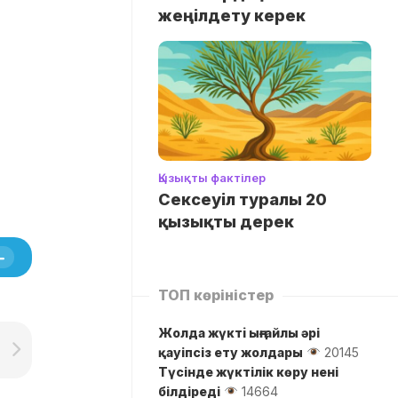
жеңілдету керек
Қызықты фактілер
Сексеуіл туралы 20
қызықты дерек
ТОП көріністер
Жолда жүктi ыңғайлы әрі
қауіпсіз ету жолдары
20145
Түсінде жүктілік көру нені
білдіреді
14664