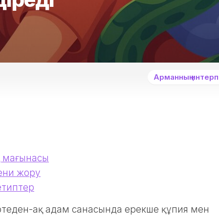
Арманның интер
қ мағынасы
ени жору
етиптер
ртеден-ақ адам санасында ерекше құпия мен