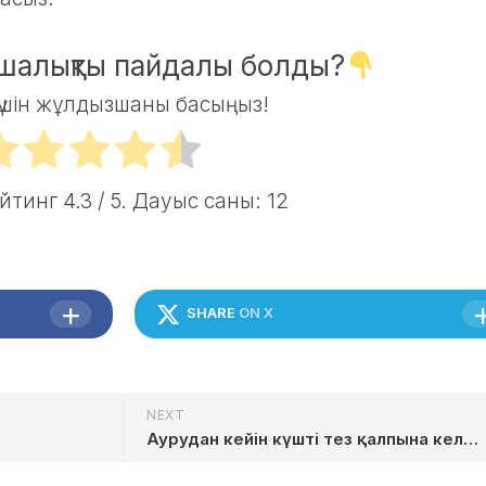
ншалықты пайдалы болды?
үшін жұлдызшаны басыңыз!
ейтинг
4.3
/ 5. Дауыс саны:
12
SHARE
ON X
NEXT
Аурудан кейін күшті тез қалпына келтіру жолдары