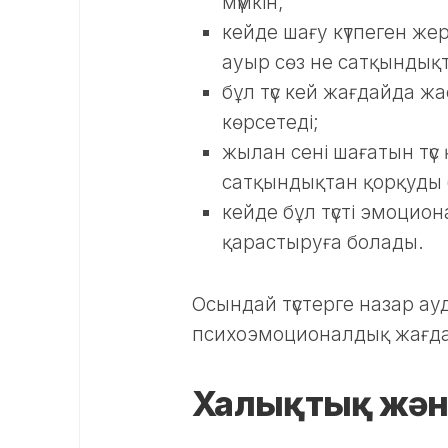
мүмкін;
кейде шағу күтпеген ж
ауыр сөз не сатқындықт
бұл түс кей жағдайда ж
көрсетеді;
жылан сені шағатын түс
сатқындықтан қорқуды б
кейде бұл түсті эмоцио
қарастыруға болады.
Осындай түстерге назар ауд
психоэмоционалдық жағдайы
Халықтық жән