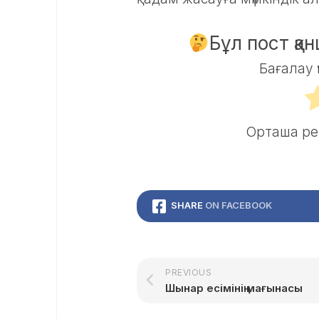
Бұл пост қа
Бағалау 
Орташа р
SHARE
ON FACEBOOK
PREVIOUS
Шынар есімінің мағынасы