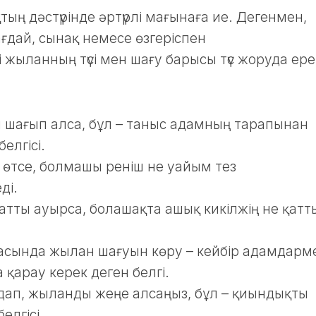
ң дәстүрінде әртүрлі мағынаға ие. Дегенмен,
жағдай, сынақ немесе өзгеріспен
 жыланның түсі мен шағу барысы түс жоруда ер
ан шағып алса, бұл – таныс адамның тарапынан
елгісі.
 өтсе, болмашы реніш не уайым тез
ді.
атты ауырса, болашақта ашық кикілжің не қатт
сында жылан шағуын көру – кейбір адамдарм
қарау керек деген белгі.
шыдап, жыланды жеңе алсаңыз, бұл – қиындықты
елгісі.