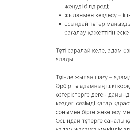
жеңуді білдіреді;
жыланмен кездесу – іш
осындай түстер маңызд
бағалау қажеттігін еске
Түсті саралай келе, адам 
алады.
Түсінде жылан шағу – адам
Әрбір түс адамның ішкі қ
өзгерістерге деген дайынд
кездегі сезімді қатар қара
сонымен бірге жеке өсу ме
Осындай түстерге саналы қар
қадам жасауға мүмкіндік а