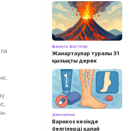
Қызықты фактілер
ала
Жанартаулар туралы 31
қызықты дерек
іс.
яу
с,
ін.
Денсаулық
Варикоз кезінде
белгілерді қалай