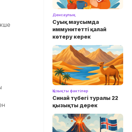
Денсаулық
Суық маусымда
екше
иммунитетті қалай
көтеру керек
ы
Қызықты фактілер
Синай түбегі туралы 22
ен
қызықты дерек