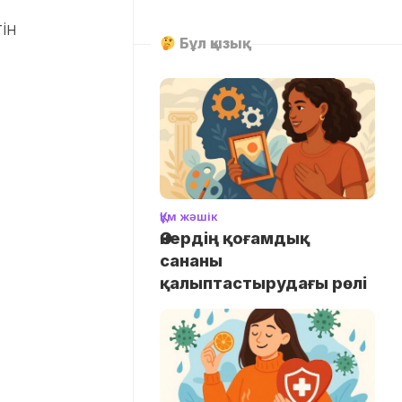
ін
Бұл қызық
Құм жәшік
Өнердің қоғамдық
сананы
қалыптастырудағы рөлі