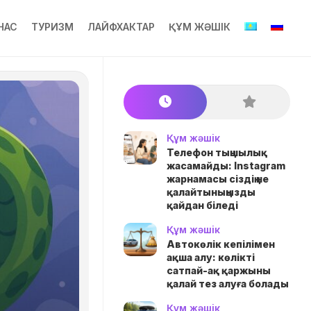
НАС
ТУРИЗМ
ЛАЙФХАКТАР
ҚҰМ ЖӘШІК
Құм жәшік
Телефон тыңшылық
жасамайды: Instagram
жарнамасы сіздің не
қалайтыныңызды
қайдан біледі
Құм жәшік
Автокөлік кепілімен
ақша алу: көлікті
сатпай-ақ қаржыны
қалай тез алуға болады
Құм жәшік