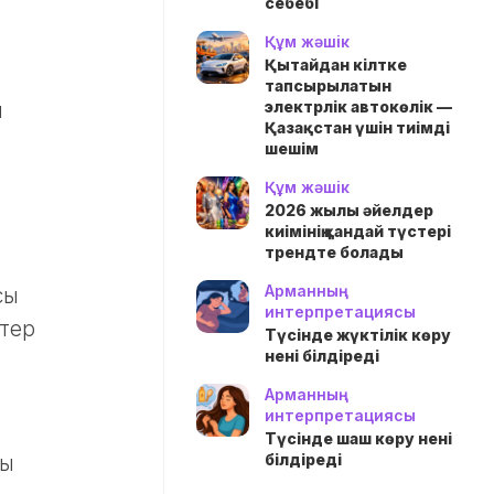
себебі
Құм жәшік
Қытайдан кілтке
тапсырылатын
электрлік автокөлік —
й
Қазақстан үшін тиімді
шешім
Құм жәшік
2026 жылы әйелдер
киімінің қандай түстері
трендте болады
Арманның
сы
интерпретациясы
стер
Түсінде жүктілік көру
нені білдіреді
Арманның
интерпретациясы
Түсінде шаш көру нені
білдіреді
уы