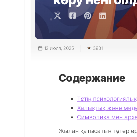
12 июля, 2025
3831
Содержание
Түстің психологиялы
Халықтық және мәд
Символика мен арх
Жылан қатысатын түстер е