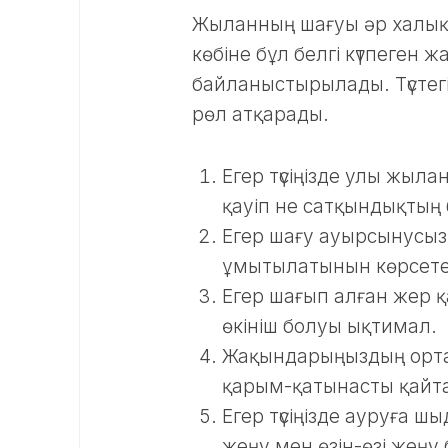
Жыланның шағуы әр халықты
көбіне бұл белгі күтпеген 
байланыстырылады. Түстегі
рөл атқарады.
Егер түсіңізде улы жыл
қауіп не сатқындықтың б
Егер шағу ауырсынусыз
ұмытылатынын көрсете
Егер шағып алған жер қ
өкініш болуы ықтимал.
Жақындарыңыздың орта
қарым-қатынасты қайта 
Егер түсіңізде ауруға 
жеңу мен өзін-өзі жеңу б