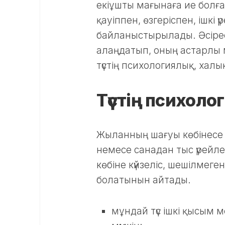
екіұшты мағынаға ие болға
қауіппен, өзгеріспен, ішкі
байланыстырылады. Әсірес
алаңдатып, оның астарлы 
түстің психологиялық, ха
Түстің психол
Жыланның шағуы көбінесе
немесе санадан тыс үрейле
көбіне күйзеліс, шешілмеге
болатынын айтады.
мұндай түс ішкі қысым 