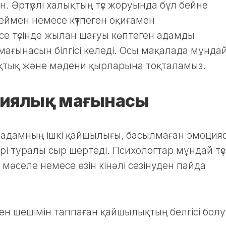
н. Әртүрлі халықтың түс жоруында бұл бейне
 үреймен немесе күтпеген оқиғамен
е түсінде жылан шағуы көптеген адамды
мағынасын білгісі келеді. Осы мақалада мұнда
лықтық және мәдени қырларына тоқталамыз.
огиялық мағынасы
 адамның ішкі қайшылығы, басылмаған эмоция
рі туралы сыр шертеді. Психологтар мұндай тү
н мәселе немесе өзін кінәлі сезінуден пайда
мен шешімін таппаған қайшылықтың белгісі бол