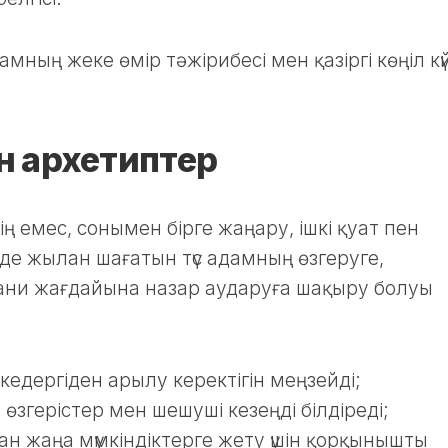
ның жеке өмір тәжірибесі мен қазіргі көңіл кү
н архетиптер
тің емес, сонымен бірге жаңару, ішкі қуат пен
йде жылан шағатын түс адамның өзгеруге,
ани жағдайына назар аударуға шақыру болуы
н кедергіден арылу керектігін меңзейді;
згерістер мен шешуші кезеңді білдіреді;
лан жаңа мүмкіндіктерге жету үшін қорқынышты