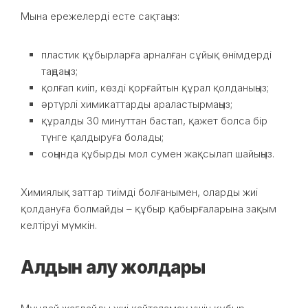
Мына ережелерді есте сақтаңыз:
пластик құбырларға арналған сұйық өнімдерді
таңдаңыз;
қолғап киіп, көзді қорғайтын құрал қолданыңыз;
әртүрлі химикаттарды араластырмаңыз;
құралды 30 минуттан бастап, қажет болса бір
түнге қалдыруға болады;
соңында құбырды мол сумен жақсылап шайыңыз.
Химиялық заттар тиімді болғанымен, оларды жиі
қолдануға болмайды – құбыр қабырғаларына зақым
келтіруі мүмкін.
Алдын алу жолдары