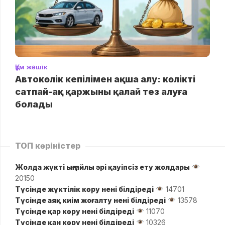
Құм жәшік
Автокөлік кепілімен ақша алу: көлікті
сатпай-ақ қаржыны қалай тез алуға
болады
ТОП көріністер
Жолда жүктi ыңғайлы әрі қауіпсіз ету жолдары
20150
Түсінде жүктілік көру нені білдіреді
14701
Түсінде аяқ киім жоғалту нені білдіреді
13578
Түсінде қар көру нені білдіреді
11070
Түсінде қан көру нені білдіреді
10326