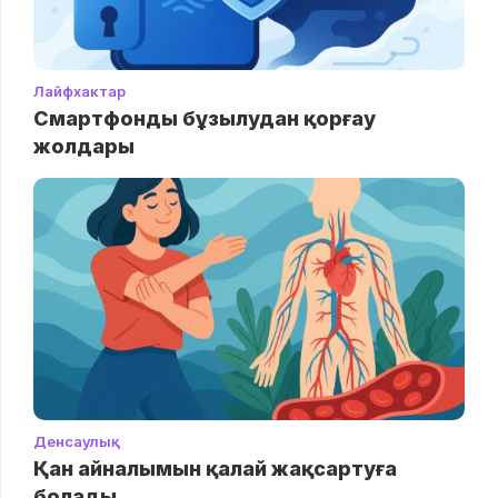
Лайфхактар
Смартфонды бұзылудан қорғау
жолдары
Денсаулық
Қан айналымын қалай жақсартуға
болады