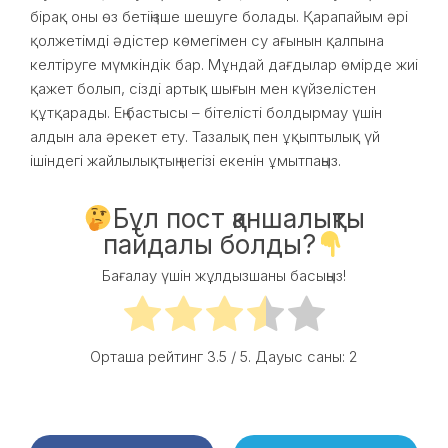
бірақ оны өз бетіңізше шешуге болады. Қарапайым әрі
қолжетімді әдістер көмегімен су ағынын қалпына
келтіруге мүмкіндік бар. Мұндай дағдылар өмірде жиі
қажет болып, сізді артық шығын мен күйзелістен
құтқарады. Ең бастысы – бітелісті болдырмау үшін
алдын ала әрекет ету. Тазалық пен ұқыптылық үй
ішіндегі жайлылықтың негізі екенін ұмытпаңыз.
Бұл пост қаншалықты
пайдалы болды?
Бағалау үшін жұлдызшаны басыңыз!
Орташа рейтинг
3.5
/ 5. Дауыс саны:
2