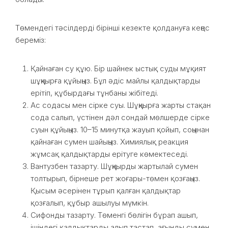
Төмендегі тәсілдерді бірінші кезекте қолдануға кеңес
береміз:
Қайнаған су құю. Бір шайнек ыстық суды мұқият
шұңқырға құйыңыз. Бұл әдіс майлы қалдықтарды
ерітіп, құбырдағы тұнбаны жібітеді.
Ас содасы мен сірке суы. Шұңқырға жарты стақан
сода салып, үстінен дәл сондай мөлшерде сірке
суын құйыңыз. 10–15 минутқа жауып қойып, соңынан
қайнаған сумен шайыңыз. Химиялық реакция
жұмсақ қалдықтарды ерітуге көмектеседі.
Вантузбен тазарту. Шұңқырды жартылай сумен
толтырып, бірнеше рет жоғары-төмен қозғаңыз.
Қысым әсерінен тұрып қалған қалдықтар
қозғалып, құбыр ашылуы мүмкін.
Сифонды тазарту. Төменгі бөлігін бұрап ашып,
ішіндегі қалдықтарды алып тастап, ағынды сумен