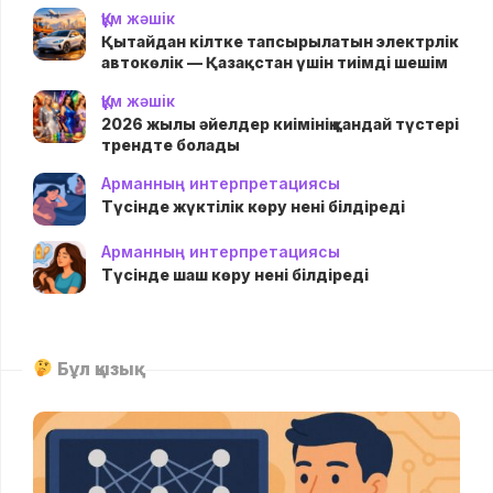
Құм жәшік
Қытайдан кілтке тапсырылатын электрлік
автокөлік — Қазақстан үшін тиімді шешім
Құм жәшік
2026 жылы әйелдер киімінің қандай түстері
трендте болады
Арманның интерпретациясы
Түсінде жүктілік көру нені білдіреді
Арманның интерпретациясы
Түсінде шаш көру нені білдіреді
Бұл қызық