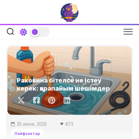
Skip
to
content
Раковина бітелсе не істеу
керек: қарапайым шешімдер
25 июня, 2025
873
Лайфхактар