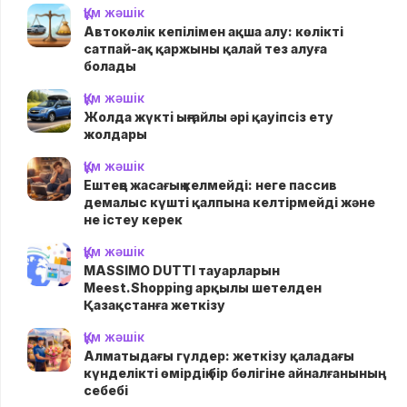
Құм жәшік
Автокөлік кепілімен ақша алу: көлікті
сатпай-ақ қаржыны қалай тез алуға
болады
Құм жәшік
Жолда жүктi ыңғайлы әрі қауіпсіз ету
жолдары
Құм жәшік
Ештеңе жасағың келмейді: неге пассив
демалыс күшті қалпына келтірмейді және
не істеу керек
Құм жәшік
MASSIMO DUTTI тауарларын
Meest.Shopping арқылы шетелден
Қазақстанға жеткізу
Құм жәшік
Алматыдағы гүлдер: жеткізу қаладағы
күнделікті өмірдің бір бөлігіне айналғанының
себебі