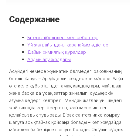
Содержание
Бітелістің белгілері мен себептері
Үй жағдайындағы қарапайым әдістер
Дайын химиялық құралдар
Алдын алу жолдары
Асүйдегі немесе жуынатын бөлмедегі раковинаның
бітеліп қалуы – әр үйде жиі кездесетін мәселе. Уақыт
өте келе құбыр ішінде тамақ қалдықтары, май, шаш
және басқа да ұсақ заттар жиналып, судың еркін
ағуына кедергі келтіреді. Мұндай жағдай үй ішіндегі
жайлылыққа кері әсер етіп, жағымсыз иіс пен
қолайсыздық тудырады. Бірақ сантехникке қоңырау
шалуға асықпай-ақ қойсаңыз болады – көп жағдайда
мәселені өз бетіңізше шешуге болады. Ол үшін күрделі