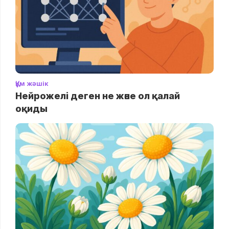
Құм жәшік
Нейрожелі деген не және ол қалай
оқиды