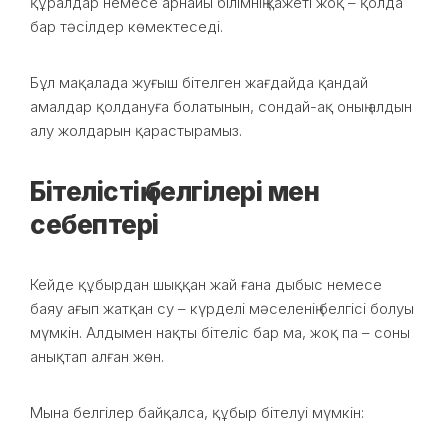
құралдар немесе арнайы білімнің қажеті жоқ – қолда
бар тәсілдер көмектеседі.
Бұл мақалада жуғыш бітелген жағдайда қандай
амалдар қолдануға болатынын, сондай-ақ оның алдын
алу жолдарын қарастырамыз.
Бітелістің белгілері мен
себептері
Кейде құбырдан шыққан жай ғана дыбыс немесе
баяу ағып жатқан су – күрделі мәселенің белгісі болуы
мүмкін. Алдымен нақты бітеліс бар ма, жоқ па – соны
анықтап алған жөн.
Мына белгілер байқалса, құбыр бітелуі мүмкін: