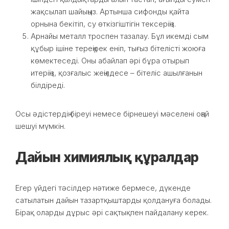
жақсылап шайыңыз. Артынша сифонды қайта
орнына бекітіп, су өткізгіштігін тексеріңіз.
Арнайы металл троспен тазалау. Бұл икемді сым
құбыр ішіне тереңірек еніп, тығыз бітелісті жоюға
көмектеседі. Оны абайлап әрі бұра отырып
итеріңіз, қозғалыс жеңілдесе – бітеліс ашылғанын
білдіреді.
Осы әдістердің біреуі немесе бірнешеуі мәселені оңай
шешуі мүмкін.
Дайын химиялық құралдар
Егер үйдегі тәсілдер нәтиже бермесе, дүкенде
сатылатын дайын тазартқыштарды қолдануға болады.
Бірақ оларды дұрыс әрі сақтықпен пайдалану керек.