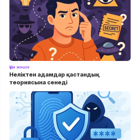
Құм жәшік
Неліктен адамдар қастандық
теориясына сенеді