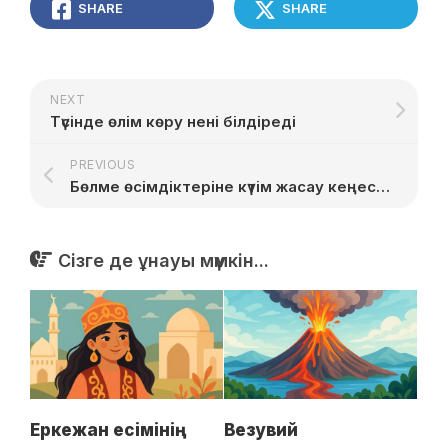
SHARE
SHARE
NEXT
Түсінде өлім көру нені білдіреді
PREVIOUS
Бөлме өсімдіктеріне күтім жасау кеңестері
Сізге де ұнауы мүмкін...
Еркежан есімінің
Везувий