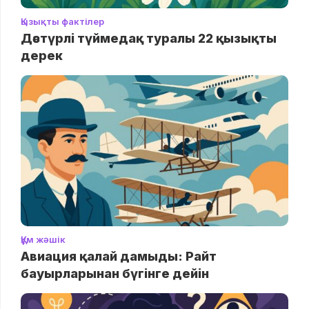
Қызықты фактілер
Дәстүрлі түймедақ туралы 22 қызықты
дерек
Құм жәшік
Авиация қалай дамыды: Райт
бауырларынан бүгінге дейін