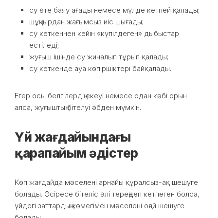
су өте баяу ағады немесе мүлде кетпей қалады;
шұңқырдан жағымсыз иіс шығады;
су кеткеннен кейін «күпілдеген» дыбыстар
естіледі;
жуғыш ішінде су жиналып тұрып қалады;
су кеткенде ауа көпіршіктері байқалады.
Егер осы белгілердің екеуі немесе одан көбі орын
алса, жуғыштың бітелуі әбден мүмкін.
Үй жағдайындағы
қарапайым әдістер
Көп жағдайда мәселені арнайы құралсыз-ақ шешуге
болады. Әсіресе бітеліс әлі тереңдеп кетпеген болса,
үйдегі заттардың көмегімен мәселені оңай шешуге
болады.