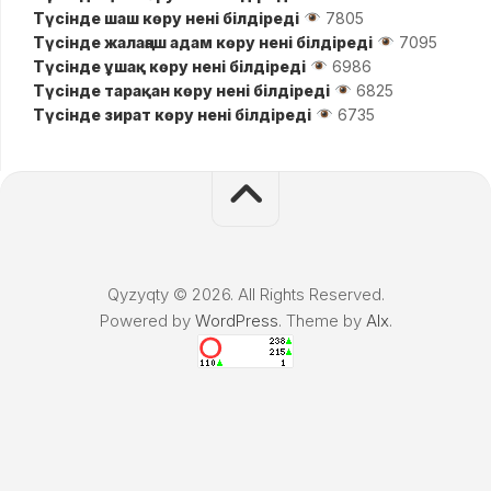
Түсінде шаш көру нені білдіреді
7805
Түсінде жалаңаш адам көру нені білдіреді
7095
Түсінде ұшақ көру нені білдіреді
6986
Түсінде тарақан көру нені білдіреді
6825
Түсінде зират көру нені білдіреді
6735
Qyzyqty © 2026. All Rights Reserved.
Powered by
WordPress
. Theme by
Alx
.