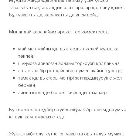
Мұндай жағдайды жиі қайталамау үшін құбыр
тазалығын сақтап, алдын ала шаралар қолдану қажет.
Бұл уақытты да, қаражатты да үнемдейді.
Мынандай қарапайым әрекеттер көмектеседі:
май мен майлы қалдықтарды тікелей жуғышқа
төкпеңіз;
шұңқырға арналған арнайы тор-сүзгі қолданыңыз;
аптасына бір рет қайнаған сумен шайып тұрыңыз;
тамақ қалдықтары мен ірі заттардың түсуіне жол
бермеңіз;
айына кемінде бір рет сифонды тазалаңыз.
Бұл ережелер құбыр жүйесінің ұзақ әрі сенімді жұмыс
істеуін қамтамасыз етеді.
Жуғыштың бітелуі күтпеген уақытта орын алуы мүмкін,