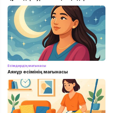
Есімдердің мағынасы
Аянұр есімінің мағынасы