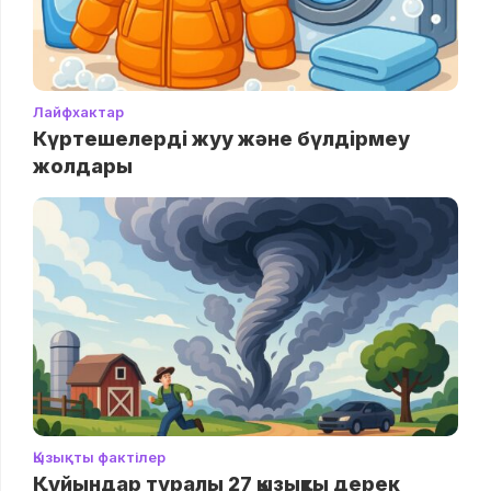
Лайфхактар
Күртешелерді жуу және бүлдірмеу
жолдары
Қызықты фактілер
Құйындар туралы 27 қызықты дерек