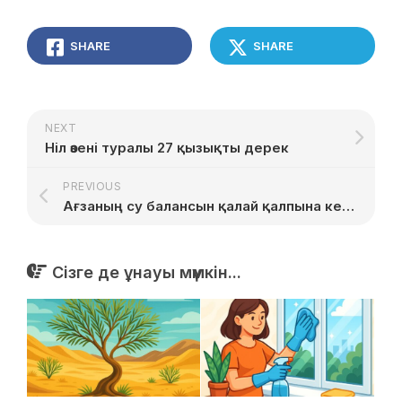
SHARE
SHARE
NEXT
Ніл өзені туралы 27 қызықты дерек
PREVIOUS
Ағзаның су балансын қалай қалпына келтіру керек
Сізге де ұнауы мүмкін...