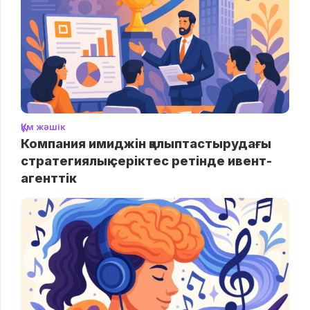
Құм жәшік
Компания имиджін қалыптастырудағы
стратегиялық серіктес ретінде ивент-
агенттік