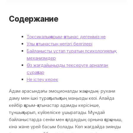
Содержание
Токсикалық қарым-қатынас дегеніміз не
Улы қатынастың негізгі белгілері
Байланысты ұстап тұратын психологиялық
механизмдер
Өз жағдайыңызды тексеруге арналған
сұрақтар
Не істеу керек
Адам арасындағы эмоционалды жақындық – рухани
даму мен ішкі тұрақтылықтың маңызды көзі. Алайда
кейбір қарым-қатынастар адамды керісінше,
тұншықтырып, күйзеліске ұшыратады. Мұндай
байланыстарда сенім мен қолдаудың орнына қорқыныш,
кінә және үрей басым болады. Көп жағдайда зиянды