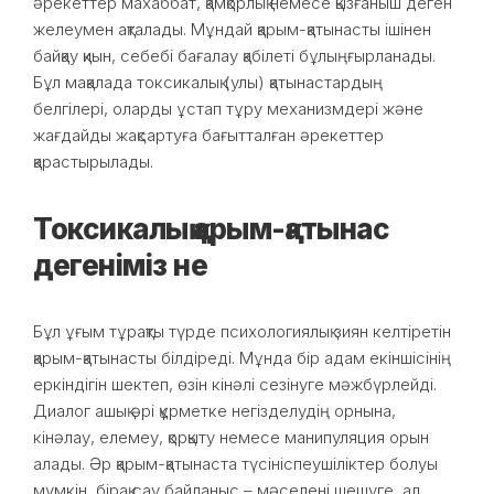
әрекеттер махаббат, қамқорлық немесе қызғаныш деген
желеумен ақталады. Мұндай қарым-қатынасты ішінен
байқау қиын, себебі бағалау қабілеті бұлыңғырланады.
Бұл мақалада токсикалық (улы) қатынастардың
белгілері, оларды ұстап тұру механизмдері және
жағдайды жақсартуға бағытталған әрекеттер
қарастырылады.
Токсикалық қарым-қатынас
дегеніміз не
Бұл ұғым тұрақты түрде психологиялық зиян келтіретін
қарым-қатынасты білдіреді. Мұнда бір адам екіншісінің
еркіндігін шектеп, өзін кінәлі сезінуге мәжбүрлейді.
Диалог ашық әрі құрметке негізделудің орнына,
кінәлау, елемеу, қорқыту немесе манипуляция орын
алады. Әр қарым-қатынаста түсініспеушіліктер болуы
мүмкін, бірақ сау байланыс – мәселені шешуге, ал