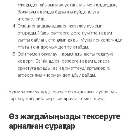
«жақсыдан айырылма» ұстанымы мен қолдаудың
болмауы адамды бұрынғы күйде қалуға
итермелейді.
Эмоционалдық мадақ пен жазалау ауысып
отырады. Жақсы сәттерге деген үмітпен адам
уытты байланыста қалып қояды. Мұны психологияда
«тұтқын синдромы» деп те атайды.
Өзін төмен бағалау – қарым-қатынасты тоқтатуға
кедергі. Өзінің қадірін сезбеген адам шекара
орнатуға қорқады, өзін құрметтеуді артық көріп,
агрессияны «норма» деп қабылдайды.
Бұл механизмдерді түсіну – өзіңізді айыптаудан бас
тартып, жағдайға сырттай қарауға көмектеседі.
Өз жағдайыңызды тексеруге
арналған сұрақтар