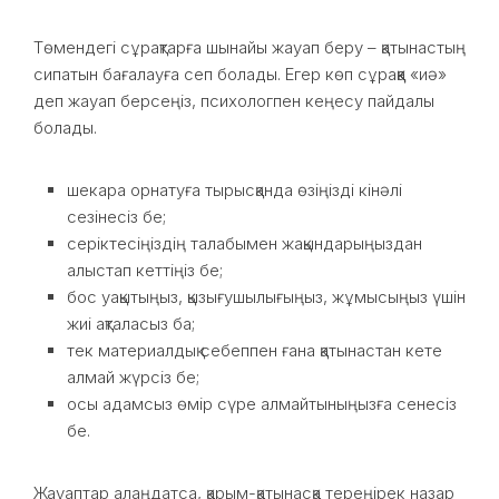
Төмендегі сұрақтарға шынайы жауап беру – қатынастың
сипатын бағалауға сеп болады. Егер көп сұраққа «иә»
деп жауап берсеңіз, психологпен кеңесу пайдалы
болады.
шекара орнатуға тырысқанда өзіңізді кінәлі
сезінесіз бе;
серіктесіңіздің талабымен жақындарыңыздан
алыстап кеттіңіз бе;
бос уақытыңыз, қызығушылығыңыз, жұмысыңыз үшін
жиі ақталасыз ба;
тек материалдық себеппен ғана қатынастан кете
алмай жүрсіз бе;
осы адамсыз өмір сүре алмайтыныңызға сенесіз
бе.
Жауаптар алаңдатса, қарым-қатынасқа тереңірек назар