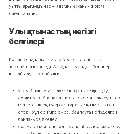
уытты қарым-қатынас – адамның жанын жоюға
бағытталады.
Улы қатынастың негізгі
белгілері
Көп жағдайда жағымсыз әрекеттер қалыпты
жағдайдай көрінеді. Алайда төмендегі белгілер –
шынайы қауіптің дабылы:
үнемі бақылау мен жеке кеңістікке қол сұғу;
серіктес хабарламаларды тексеріп, аккаунттар
мен орналасқан жеріңіз туралы мәлімет талап
етеді; бұл сенімге емес, бақылауға негізделген
байланысқа әкеледі;
сезімдер мен ойларды менсінбеу, келемеждеу;
ашық айтылған уайым не ұсыныс мысқылмен қарсы