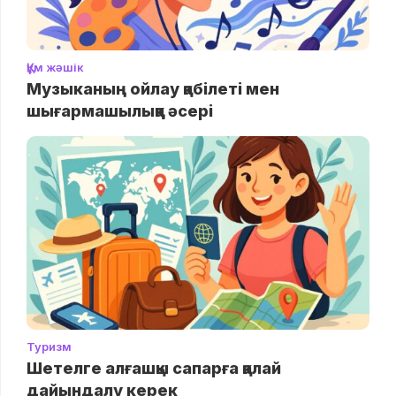
Құм жәшік
Музыканың ойлау қабілеті мен
шығармашылыққа әсері
Туризм
Шетелге алғашқы сапарға қалай
дайындалу керек