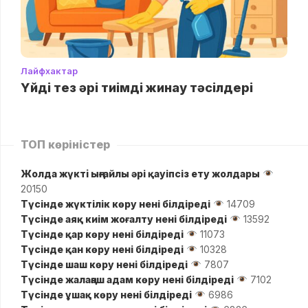
Лайфхактар
Үйді тез әрі тиімді жинау тәсілдері
ТОП көріністер
Жолда жүктi ыңғайлы әрі қауіпсіз ету жолдары
20150
Түсінде жүктілік көру нені білдіреді
14709
Түсінде аяқ киім жоғалту нені білдіреді
13592
Түсінде қар көру нені білдіреді
11073
Түсінде қан көру нені білдіреді
10328
Түсінде шаш көру нені білдіреді
7807
Түсінде жалаңаш адам көру нені білдіреді
7102
Түсінде ұшақ көру нені білдіреді
6986