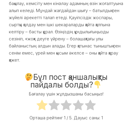
бақылау, кемсіту мен кінәлау адамның өзін жоғалтуына
алып келеді. Мұндай жағдайдан шығу – батылдық пен
жүйелі әрекетті талап етеді. Қауіпсіздік жоспары,
сыртқы қолдау мен ішкі шекараларды қайта қалпына
келтіру – басты құрал. Өзіңіздің құндылығыңызды
сезініп, «жоқ» деуге үйрену – болашақтағы улы
байланыстың алдын алады. Егер қатынас тыныштық пен
сенім емес, үрей мен қысым әкелсе – оны қайта қарау
қажет.
Бұл пост қаншалықты
пайдалы болды?
Бағалау үшін жұлдызшаны басыңыз!
Орташа рейтинг
1
/ 5. Дауыс саны:
1