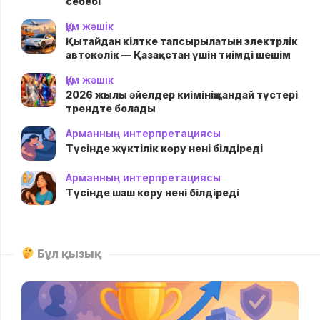
себебі
Құм жәшік
Қытайдан кілтке тапсырылатын электрлік
автокөлік — Қазақстан үшін тиімді шешім
Құм жәшік
2026 жылы әйелдер киімінің қандай түстері
трендте болады
Арманның интерпретациясы
Түсінде жүктілік көру нені білдіреді
Арманның интерпретациясы
Түсінде шаш көру нені білдіреді
Бұл қызық