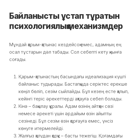
Байланысты ұстап тұратын
психологиялық механизмдер
Мұндай қарым-қатынас кездейсоқ емес, адамның ең
осал тұстарын дәл табады. Сол себепті кету қиынға
соғады.
Қарым-қатынастың басындағы идеализация күшті
байланыс тудырады. Бастапқыда серіктес ерекше
көңіл бөліп, сезім сыйлайды. Бұл кезең есте қалып,
кейінгі теріс әрекеттерді ақтауға себеп болады.
Кінә – бақылау құралы. Адам өзінің айтқан сөзі
немесе әрекеті үшін әрдайым өзін айыпты
сезінеді. Бұл сезім өзін қорғауға емес, үнсіз
көнуге итермелейді.
Жалғыз қалудан қорқу – басты тежегіш. Қоғамдағы