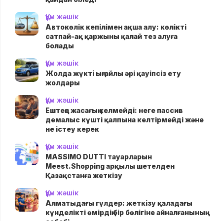
Құм жәшік
Автокөлік кепілімен ақша алу: көлікті
сатпай-ақ қаржыны қалай тез алуға
болады
Құм жәшік
Жолда жүктi ыңғайлы әрі қауіпсіз ету
жолдары
Құм жәшік
Ештеңе жасағың келмейді: неге пассив
демалыс күшті қалпына келтірмейді және
не істеу керек
Құм жәшік
MASSIMO DUTTI тауарларын
Meest.Shopping арқылы шетелден
Қазақстанға жеткізу
Құм жәшік
Алматыдағы гүлдер: жеткізу қаладағы
күнделікті өмірдің бір бөлігіне айналғанының