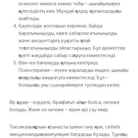
психолог немесе көмек тобы – шынайылық пен
қауіпсіздіктің көзі. Мұндай қолдау қорғансыздықты
азайтады.
Қауіпсіздік жоспарын әзірлеңіз. Қайда
баратыныңызды, кімге хабарласатыныңызды
және аккаунттарға рұқсатты қалай
тоқтататыныңызды ойластырыңыз. Бұл әрекеттер
қауіпті жағдайда сабыр сақтауға көмектеседі.
Өзін-өзі бағалауды қалпына келтіріңіз.
Психотерапия – өткен жараларды емдеп, шынайы
қамқорлықты ажыратуға көмектеседі. Бұл –
болашақта улы сценарийлерге түспеудің кепілі.
Әр қадам – күрделі, бірақ бағыт айқын болса, нәтиже
болады. Және ол нәтиже – еркін әрі сау өмір.
Токсикалық қарым-қатынасты ішінен тану қиын, себебі
эмоционалдық манипуляция бағдарды бұзады. Тұрақты