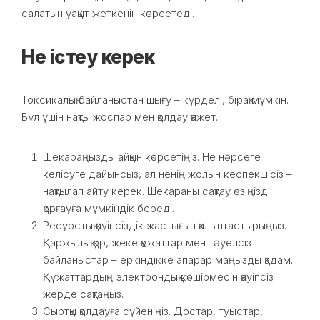
салатын уақыт жеткенін көрсетеді.
Не істеу керек
Токсикалық байланыстан шығу – күрделі, бірақ мүмкін.
Бұл үшін нақты жоспар мен қолдау қажет.
Шекараңызды айқын көрсетіңіз. Не нәрсеге
келісуге дайынсыз, ал ненің жолын кеспекшісіз –
нақтылап айту керек. Шекараны сақтау өзіңізді
қорғауға мүмкіндік береді.
Ресурстық қауіпсіздік жастығын қалыптастырыңыз.
Қаржылық қор, жеке құжаттар мен тәуелсіз
байланыстар – еркіндікке апарар маңызды қадам.
Құжаттардың электрондық көшірмесін қауіпсіз
жерде сақтаңыз.
Сыртқы қолдауға сүйеніңіз. Достар, туыстар,