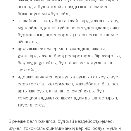
алынады; бұл жағдай адамды ішкі әлемімен
бөліспеуге мәжбүрлейді;
газлайтинг – нақты болған жайттарды жоққа шығару;
мұндайда адам өз түйсігіне сенуден қалады; ақиқат
бұрмаланып, агрессордың пікірі негізгі өлшемге
айналады;
қаржылық шектеулер мен тәуелділік; ақшаны,
құжаттарды және басқа ресурстарды бір жақ толық
бақылауда ұстайды; бұл тарап кету мүмкіндігін
шектейді;
идеализация мен қорлаудың ауысып отыруы; әуелі
серіктес сізді көтермелеп, махаббатын білдіреді,
артынша суып, кінәлап, елемей қояды; бұл
«эмоционалдық әткеншек» адамды шатастырып,
тәуелді етеді.
Бірнеше белгі байқалса, бұл жай кездейсоқтық емес,
жүйелі токсикалық динамиканың көрінісі болуы мүмкін.